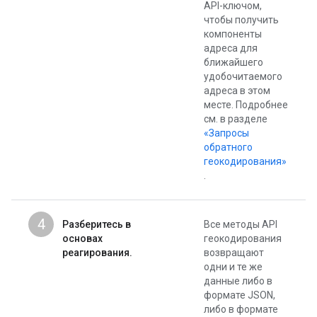
API-ключом,
чтобы получить
компоненты
адреса для
ближайшего
удобочитаемого
адреса в этом
месте. Подробнее
см. в разделе
«Запросы
обратного
геокодирования»
.
4
Разберитесь в
Все методы API
основах
геокодирования
реагирования.
возвращают
одни и те же
данные либо в
формате JSON,
либо в формате