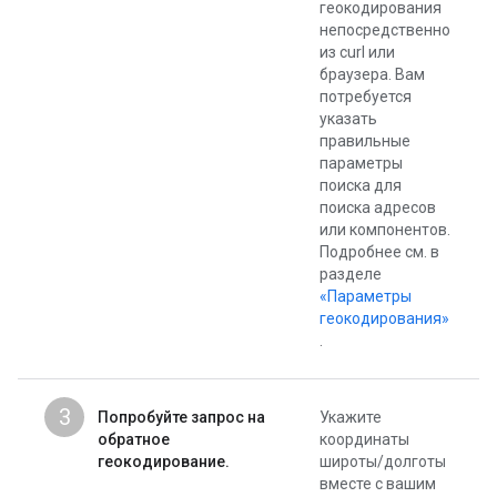
геокодирования
непосредственно
из curl или
браузера. Вам
потребуется
указать
правильные
параметры
поиска для
поиска адресов
или компонентов.
Подробнее см. в
разделе
«Параметры
геокодирования»
.
3
Попробуйте запрос на
Укажите
обратное
координаты
геокодирование.
широты/долготы
вместе с вашим