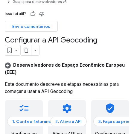
Guias para desenvolvedores v3
Isso foi útil?
Envie comentários
Configurar a API Geocoding
Desenvolvedores do Espaço Econômico Europeu
(EEE)
Este documento descreve as etapas necessárias para
começar a usar a API Geocoding.
checklist
settings
verified_user
1. Conta e faturamento
2. Ative a API
3. Faça sua prime
Verifique se
Ative a API no
Configure uma