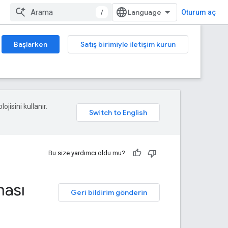
/
Oturum aç
Başlarken
Satış birimiyle iletişim kurun
ojisini kullanır.
Bu size yardımcı oldu mu?
ması
Geri bildirim gönderin