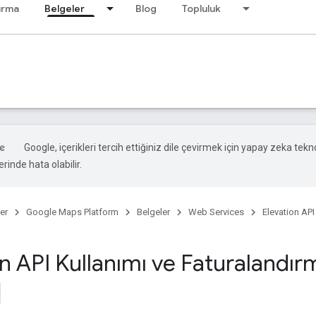
ırma
Belgeler
Blog
Topluluk
Google, içerikleri tercih ettiğiniz dile çevirmek için yapay zeka teknol
rinde hata olabilir.
er
Google Maps Platform
Belgeler
Web Services
Elevation API
n API Kullanımı ve Faturalandır