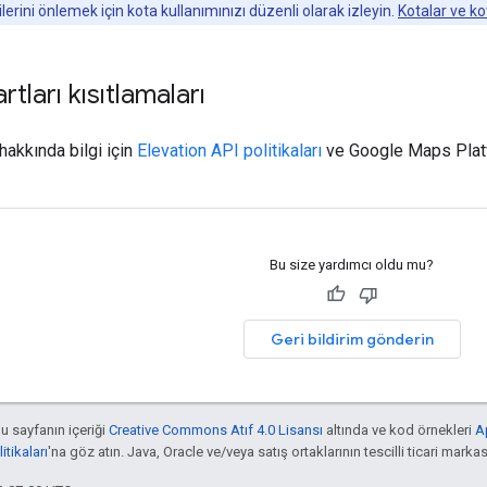
erini önlemek için kota kullanımınızı düzenli olarak izleyin.
Kotalar ve ko
rtları kısıtlamaları
 hakkında bilgi için
Elevation API politikaları
ve Google Maps Platf
Bu size yardımcı oldu mu?
Geri bildirim gönderin
bu sayfanın içeriği
Creative Commons Atıf 4.0 Lisansı
altında ve kod örnekleri
A
tikaları
'na göz atın. Java, Oracle ve/veya satış ortaklarının tescilli ticari markas