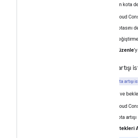
API'nizin kota de
Cloud Con
Kotasını de
Değiştirme
Düzenle
'y
Kota artışı i
Önemli:
Kota artışı 
Geçmiş ve bekley
Cloud Con
Kota artışı
İstekleri 