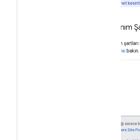
İpucu:
Hizmet kesintil
Kullanım Şa
Kullanım şartları
bölümüne
bakın.
Aksi belirtilmediği sürece 
Google Developers Site Poli