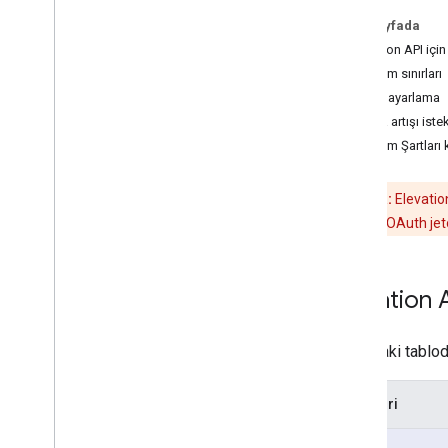
Bu sayfada
Faturalandırma ve izleme
Elevation API için
Kullanım ve faturalandırma
Kullanım sınırları
Raporlama ve izleme
Kotayı ayarlama
Kota artışı ist
Politikalar ve şartlar
Kullanım Şartları 
Politikalar ve atıflar
Hizmet şartları
Hatırlatma:
Elevation
anahtarı
ya da OAuth jet
Elevation A
Aşağıdaki tabloda
Kategori
Pro