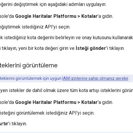
ğerini değiştirmek için aşağıdaki adımları uygulayın:
sole'da
Google Haritalar Platformu > Kotalar
'a gidin.
ğiştirmek istediğiniz API'yi seçin.
k istediğiniz kota değerini belirleyin ve onay kutusunu kullanarak
i tıklayın, yeni bir kota değeri girin ve
İsteği gönder
'i tıklayın.
steklerini görüntüleme
isteklerini görüntülemek için uygun
IAM izinlerine sahip olmanız gerekir
.
en istekler de dahil olmak üzere tüm kota artışı isteklerini görün
sole'da
Google Haritalar Platformu > Kotalar
'a gidin.
 isteğini görüntülemek istediğiniz API'yi seçin.
Artır
'ı tıklayın.