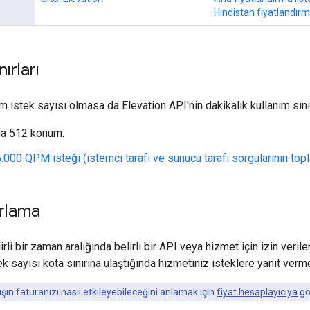
Hindistan fiyatlandırma
ırları
istek sayısı olmasa da Elevation API'nin dakikalık kullanım sınırl
na 512 konum.
.000 QPM isteği (istemci tarafı ve sunucu tarafı sorgularının topl
arlama
elirli bir zaman aralığında belirli bir API veya hizmet için izin ver
k sayısı kota sınırına ulaştığında hizmetiniz isteklere yanıt verme
şın faturanızı nasıl etkileyebileceğini anlamak için
fiyat hesaplayıcıya
gö