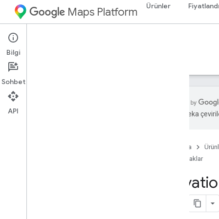
Ürünler
Fiyatland
Maps Platform
Web Services
Elevation API
Bilgi
Rehberler
Kaynaklar
Sohbet
API
Yapay zeka çevirile
Destek
Destek seçenekleri
Ana Sayfa
Ürünl
Haritalar hakkında SSS
Kaynaklar
Haberdar olun
Elevatio
En iyi uygulamalar
Web hizmetiyle ilgili en iyi uygulamalar
İstemci Kitaplıkları