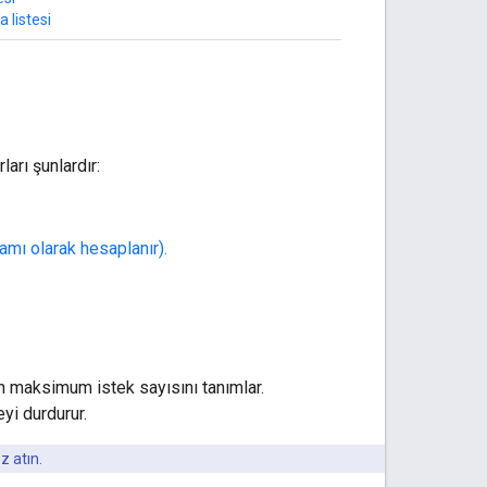
 listesi
arı şunlardır:
amı olarak hesaplanır).
ilen maksimum istek sayısını tanımlar.
yi durdurur.
z atın.