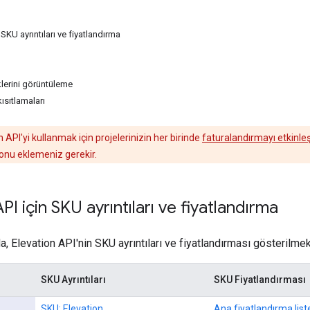
 SKU ayrıntıları ve fiyatlandırma
eklerini görüntüleme
kısıtlamaları
 API'yi kullanmak için projelerinizin her birinde
faturalandırmayı etkinle
onu eklemeniz gerekir.
PI için SKU ayrıntıları ve fiyatlandırma
, Elevation API'nin SKU ayrıntıları ve fiyatlandırması gösterilmek
SKU Ayrıntıları
SKU Fiyatlandırması
SKU: Elevation
Ana fiyatlandırma list