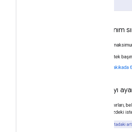
Kullanım sın
Günlük maksimum 
İstek başı
Dakikada 6
Kotayı ay
Kota sınırları, b
Projenizdeki iste
Önemli:
Kotadaki artı