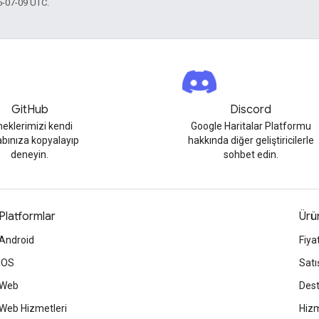
6-07-09 UTC.
GitHub
Discord
neklerimizi kendi
Google Haritalar Platformu
bınıza kopyalayıp
hakkında diğer geliştiricilerle
deneyin.
sohbet edin.
Platformlar
Ürün
Android
Fiya
iOS
Satı
Web
Des
Web Hizmetleri
Hizm