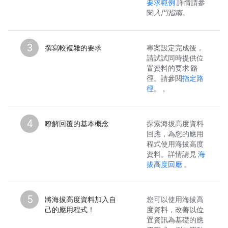
要求範例
詳情請參
閱
入門指南
。
3
撰寫較複雜的要求
專案設定完成後，
請試試同時提供位
置資料的要求 路
徑。請參閱
指定路
徑
。 。
4
瞭解回覆的基本概念
探索海拔高度資料
回應，為您的應用
程式使用海拔高度
資料。詳情請見
海
拔高度回應
。
5
將海拔高度資料加入自
您可以使用海拔高
己的應用程式！
度資料，改善以位
置資訊為基礎的應