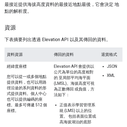
最接近提供海拔高度資料的最接近地點最後，它會決定 地
點的解析度。
資源
下表摘要列出透過 Elevation API 以及其傳回的資料。
資料資源
傳回的資料
退貨格式
經緯度座標
Elevation API 會提供
以
JSON
公尺為單位的高度
相對
XML
您可以從一或多個地點
的 至
局部平均海平面
提供資料，也可以用路
(LMSL)。海拔高度可視
徑沿途的系列資料的形
為正數傳回 或負值，方
式提供資料。個人中心
法如下：
也可以提供編碼的座
標。最多可傳遞 512 個
正值
表示學習管理系
座標。
統 (LMS) 以上的位
置。 包括表面位置或
高海拔湖泊的底部