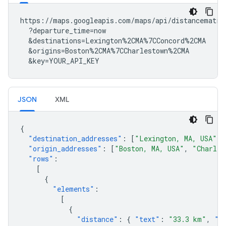
https://maps.googleapis.com/maps/api/distancematrix
  ?departure_time=now

  &destinations=Lexington%2CMA%7CConcord%2CMA

  &origins=Boston%2CMA%7CCharlestown%2CMA

  &key=YOUR_API_KEY
JSON
XML
{
"destination_addresses"
:
[
"Lexington, MA, USA"
,
"origin_addresses"
:
[
"Boston, MA, USA"
,
"Charles
"rows"
:
[
{
"elements"
:
[
{
"distance"
:
{
"text"
:
"33.3 km"
,
"v