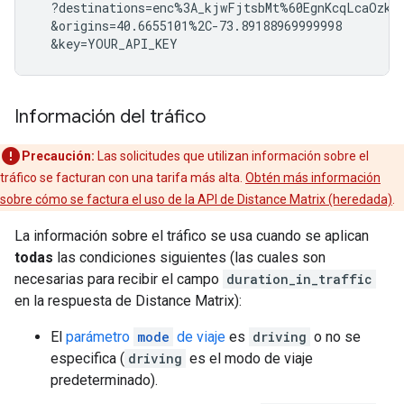
  ?destinations=enc%3A_kjwFjtsbMt%60EgnKcqLcaOzkG
  &origins=40.6655101%2C-73.89188969999998

  &key=YOUR_API_KEY
Información del tráfico
Precaución:
Las solicitudes que utilizan información sobre el
tráfico se facturan con una tarifa más alta.
Obtén más información
sobre cómo se factura el uso de la API de Distance Matrix (heredada)
.
La información sobre el tráfico se usa cuando se aplican
todas
las condiciones siguientes (las cuales son
necesarias para recibir el campo
duration_in_traffic
en la respuesta de Distance Matrix):
El
parámetro
mode
de viaje
es
driving
o no se
especifica (
driving
es el modo de viaje
predeterminado).