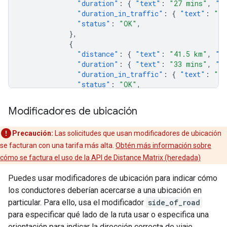
"duration"
:
{
"text"
:
"27 mins"
,
"v
"duration_in_traffic"
:
{
"text"
:
"34
"status"
:
"OK"
,
},
{
"distance"
:
{
"text"
:
"41.5 km"
,
"v
"duration"
:
{
"text"
:
"33 mins"
,
"v
"duration_in_traffic"
:
{
"text"
:
"39
"status"
:
"OK"
,
},
],
Modificadores de ubicación
},
{
Precaución:
Las solicitudes que usan modificadores de ubicación
"elements"
:
[
se facturan con una tarifa más alta.
Obtén más información sobre
{
cómo se factura el uso de la API de Distance Matrix (heredada)
"distance"
:
{
"text"
:
"31.1 km"
,
"v
"duration"
:
{
"text"
:
"26 mins"
,
"v
Puedes usar modificadores de ubicación para indicar cómo
"duration_in_traffic"
:
{
"text"
:
"29
los conductores deberían acercarse a una ubicación en
"status"
:
"OK"
,
particular. Para ello, usa el modificador
side_of_road
},
para especificar qué lado de la ruta usar o especifica una
{
"distance"
:
{
"text"
:
"39.3 km"
,
"v
orientación para indicar la dirección correcta de viaje.