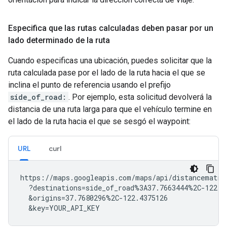
"duration"
:
{
"text"
:
"32 mins"
,
"v
"duration_in_traffic"
:
{
"text"
:
"35
Especifica que las rutas calculadas deben pasar por un
"status"
:
"OK"
,
},
lado determinado de la ruta
],
},
Cuando especificas una ubicación, puedes solicitar que la
],
ruta calculada pase por el lado de la ruta hacia el que se
"status"
:
"OK"
,
inclina el punto de referencia usando el prefijo
}
side_of_road:
. Por ejemplo, esta solicitud devolverá la
distancia de una ruta larga para que el vehículo termine en
el lado de la ruta hacia el que se sesgó el waypoint:
URL
curl
https://maps.googleapis.com/maps/api/distancematrix
  ?destinations=side_of_road%3A37.7663444%2C-122.44
  &origins=37.7680296%2C-122.4375126

  &key=YOUR_API_KEY