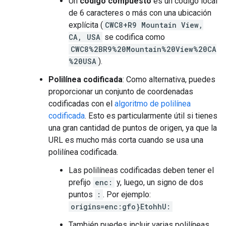
Un
código compuesto
es un código local
de 6 caracteres o más con una ubicación
explícita (
CWC8+R9 Mountain View,
CA, USA
se codifica como
CWC8%2BR9%20Mountain%20View%20CA
%20USA
).
Polilínea codificada
: Como alternativa, puedes
proporcionar un conjunto de coordenadas
codificadas con el
algoritmo de polilínea
codificada
. Esto es particularmente útil si tienes
una gran cantidad de puntos de origen, ya que la
URL es mucho más corta cuando se usa una
polilínea codificada.
Las polilíneas codificadas deben tener el
prefijo
enc:
y, luego, un signo de dos
puntos
:
. Por ejemplo:
origins=enc:gfo}EtohhU:
También puedes incluir varias polilíneas