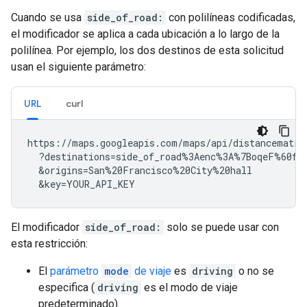
Cuando se usa
side_of_road:
con polilíneas codificadas,
el modificador se aplica a cada ubicación a lo largo de la
polilínea. Por ejemplo, los dos destinos de esta solicitud
usan el siguiente parámetro:
URL
curl
https://maps.googleapis.com/maps/api/distancematrix
  ?destinations=side_of_road%3Aenc%3A%7BoqeF%60fej
  &origins=San%20Francisco%20City%20hall

  &key=YOUR_API_KEY
El modificador
side_of_road:
solo se puede usar con
esta restricción:
El
parámetro
mode
de viaje
es
driving
o no se
especifica (
driving
es el modo de viaje
predeterminado).