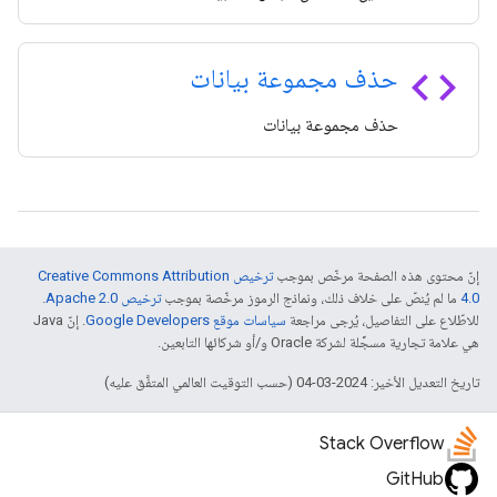
code
حذف مجموعة بيانات
حذف مجموعة بيانات
إنّ محتوى هذه الصفحة مرخّص بموجب
ترخيص Creative Commons Attribution
4.0‏
ما لم يُنصّ على خلاف ذلك، ونماذج الرموز مرخّصة بموجب
ترخيص Apache 2.0‏
.
للاطّلاع على التفاصيل، يُرجى مراجعة
سياسات موقع Google Developers‏
. إنّ Java
هي علامة تجارية مسجَّلة لشركة Oracle و/أو شركائها التابعين.
تاريخ التعديل الأخير: 2024-03-04 (حسب التوقيت العالمي المتفَّق عليه)
Stack Overflow
GitHub