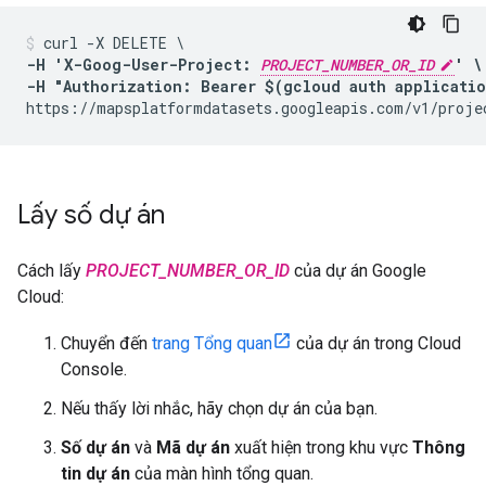
-H 'X-Goog-User-Project: 
PROJECT_NUMBER_OR_ID
' \

-H "Authorization: Bearer $(gcloud auth applicati
https://mapsplatformdatasets.googleapis.com/v1/proje
Lấy số dự án
Cách lấy
PROJECT_NUMBER_OR_ID
của dự án Google
Cloud:
Chuyển đến
trang Tổng quan
của dự án trong Cloud
Console.
Nếu thấy lời nhắc, hãy chọn dự án của bạn.
Số dự án
và
Mã dự án
xuất hiện trong khu vực
Thông
tin dự án
của màn hình tổng quan.