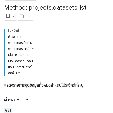
Method: projects
.
datasets
.
list
ในหน้านี้
คำขอ HTTP
พารามิเตอร์เส้นทาง
พารามิเตอร์การค้นหา
เนื้อหาของคำขอ
เนื้อหาการตอบกลับ
ขอบเขตการให้สิทธิ์
สิทธิ์ IAM
แสดงรายการชุดข้อมูลทั้งหมดสำหรับโปรเจ็กต์ที่ระบุ
คำขอ HTTP
GET