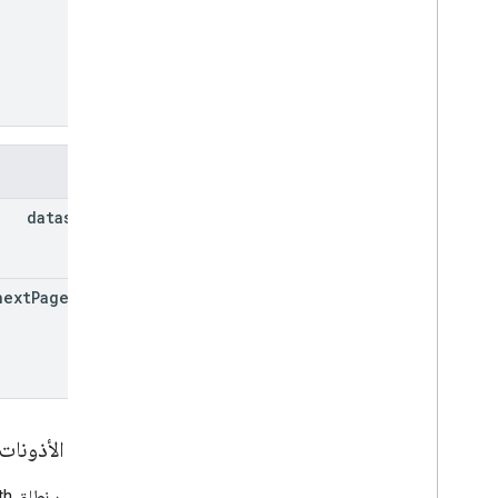
الحقول
datasets[]
next
Page
Token
نطاقات الأذونات
يجب توفير نطاق OAuth التالي: