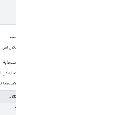
نص الطلب
يجب أن يكون نص الط
نص الاستجابة
كائن الاستجابة في dataset.list
إذا كانت الاستجابة ن
تمثيل JSON