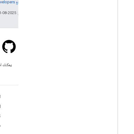
مراجعة
سياسات موقع Google Developers‏
تاريخ التعديل الأخير: 2025-08-31 (حسب التوقيت العالمي المتفَّق عليه)
Stack Overflow
اطرح سؤالاً ضمن علامة google-
يمكنك اس
maps.
مزيد من المعلومات
ا
الأسئلة الشائعة
d
مستكشف الإمكانات
S
أفضل ممارسات أمان واجهة برمجة التطبيقات
b