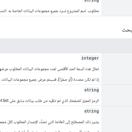
مطلوب. اسم المشروع لسرد جميع مجموعات البيانات الخاصة به. التنسيق: ects/{project
لبحث
integer
تمثّل هذه السمة الحد الأقصى لعدد مجموعات البيانات المطلوب عرضه
إذا لم تكن محددة (أو صفرًا)، فسيتم عرض جميع مجموعات البيانات.
string
الرمز المميّز للصفحة، الذي تم تلقّيه من طلب بيانات سابق على dataset.list. يمكنك توفير هذا الحقل لاسترداد الصفحة التالية.
string
يشير ذلك المصطلح إلى العلامة التي تحدِّد الإصدار المطلوب لكل مجمو