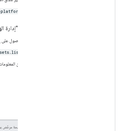
-platform
أذونات "إدارة ال
يجب الحصول على إ
sets.list
ولمزيد من المعلومات،
إنّ محتوى هذه الصفحة مرخّص 