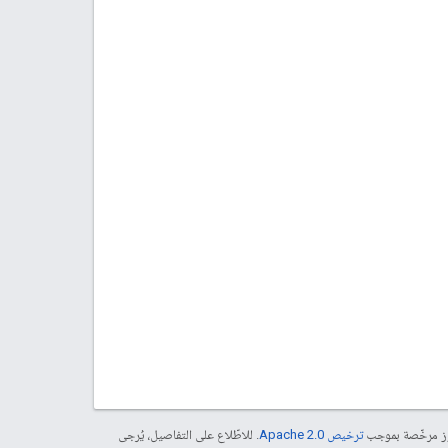
موز مرخّصة بموجب
ترخيص Apache 2.0‏
. للاطّلاع على التفاصيل، يُرجى