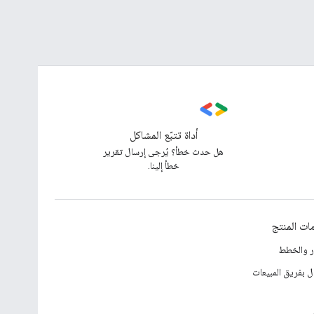
أداة تتبّع المشاكل
هل حدث خطأ؟ يُرجى إرسال تقرير
خطأ إلينا.
ات المنتج
ار والخطط
ل بفريق المبيعات