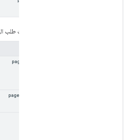
معامِلات طلب ا
المعلمات
page
Size
page
Token
tag