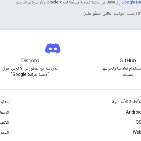
. إنّ Java هي علامة تجارية مسجَّلة لشركة Oracle و/أو شركائها التابعين.
Discord
GitHub
تخدام نماذجنا وتجربتها
الدردشة مع المطوّرين الآخرين حول
بنفسك.
"منصة خرائط Google"
لأنظمة الأساسية
معلوم
Androi
الأسع
iO
الاتصا
We
الدعم