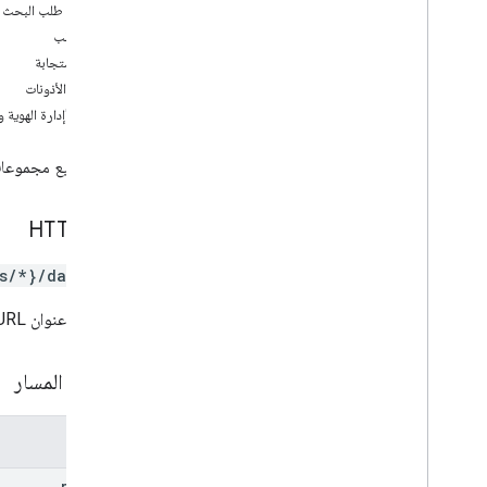
حذف
معامِلات طلب البحث
fetch
Dataset
Errors
نص الطلب
جلب
نص الاستجابة
قائمة
نطاقات الأذونات
رمز تصحيح
أذونات "إدارة الهوية 
مرجع استدعاء إجراء عن بُعد (RPC)
يسرد جميع مجموعات 
طلب HTTP
s/*}/datasets
يستخدِم عنوان URL بنية
مَعلمات المسار
المعلمات
parent