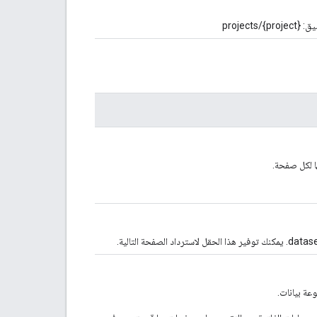
proj}
ا لكل صفحة.
عة بيانات.