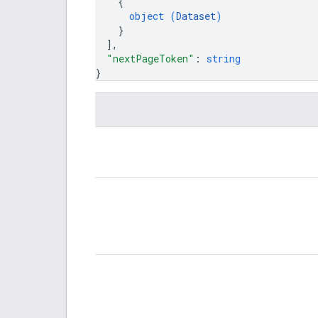
{
object (
Dataset
)
}
]
,
"nextPageToken"
: 
string
}