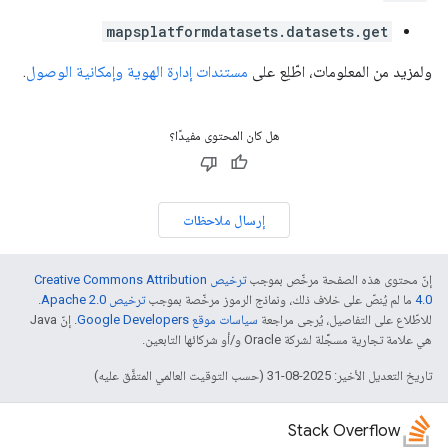
mapsplatformdatasets.datasets.get
ولمزيد من المعلومات، اطّلِع على
مستندات إدارة الهوية وإمكانية الوصول
.
هل كان المحتوى مفيدًا؟
إرسال ملاحظات
إنّ محتوى هذه الصفحة مرخّص بموجب
ترخيص Creative Commons Attribution
4.0‏
ما لم يُنصّ على خلاف ذلك، ونماذج الرموز مرخّصة بموجب
ترخيص Apache 2.0‏
.
للاطّلاع على التفاصيل، يُرجى مراجعة
سياسات موقع Google Developers‏
. إنّ Java
هي علامة تجارية مسجَّلة لشركة Oracle و/أو شركائها التابعين.
تاريخ التعديل الأخير: 2025-08-31 (حسب التوقيت العالمي المتفَّق عليه)
Stack Overflow