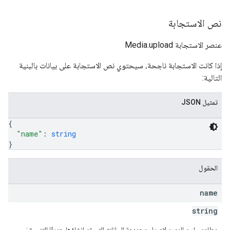
نص الاستجابة
عنصر الاستجابة Media.upload
إذا كانت الاستجابة ناجحة، سيحتوي نص الاستجابة على بيانات بالبنية
التالية:
تمثيل JSON
{
"name"
: 
string
}
الحقول
name
string
مطلوب. اسم المورد لإصدار مجموعة البيانات التي تم إنشاؤها حديثًا التنسيق: