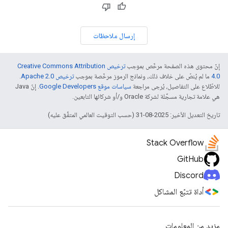
إرسال ملاحظات
إنّ محتوى هذه الصفحة مرخّص بموجب
ترخيص Creative Commons Attribution
4.0‏
ما لم يُنصّ على خلاف ذلك، ونماذج الرموز مرخّصة بموجب
ترخيص Apache 2.0‏
.
للاطّلاع على التفاصيل، يُرجى مراجعة
سياسات موقع Google Developers‏
. إنّ Java
هي علامة تجارية مسجَّلة لشركة Oracle و/أو شركائها التابعين.
تاريخ التعديل الأخير: 2025-08-31 (حسب التوقيت العالمي المتفَّق عليه)
Stack Overflow
GitHub
Discord
أداة تتبّع المشاكل
مزيد من المعلومات