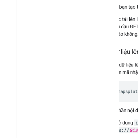
Sau khi bạn tạo t
Thao tác tải lên 
một yêu cầu GET 
có lỗi nào không
Tải dữ liệu 
Bạn tải dữ liệu 
bao gồm mã nhận
https://mapsplat
Trong phần nội 
Sử dụng
gs://
GCS