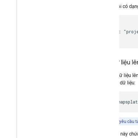
Phản hồi có dạn
{

  "name": "proj
Tải dữ liệu l
Để tải dữ liệu l
của tập dữ liệu:
https://mapsplat
Lưu ý:
URL yêu cầu tải
Yêu cầu này chứ