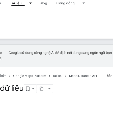
á
Tài liệu
Blog
Cộng đồng
Google sử dụng công nghệ AI để dịch nội dung sang ngôn ngữ bạn ư
ỗi.
phẩm
Google Maps Platform
Tài liệu
Maps Datasets API
Thông
dữ liệu