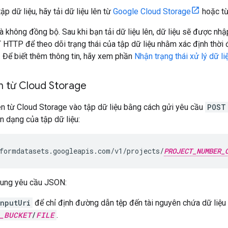
ập dữ liệu, hãy tải dữ liệu lên từ
Google Cloud Storage
hoặc từ
là không đồng bộ. Sau khi bạn tải dữ liệu lên, dữ liệu sẽ được nhậ
HTTP để theo dõi trạng thái của tập dữ liệu nhằm xác định thời
. Để biết thêm thông tin, hãy xem phần
Nhận trạng thái xử lý dữ li
lên từ Cloud Storage
lên từ Cloud Storage vào tập dữ liệu bằng cách gửi yêu cầu
POST
 dạng của tập dữ liệu:
formdatasets.googleapis.com/v1/projects/
PROJECT_NUMBER_
dung yêu cầu JSON:
inputUri
để chỉ định đường dẫn tệp đến tài nguyên chứa dữ liệu
_BUCKET
/
FILE
.