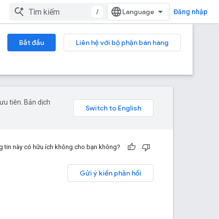
/
Đăng nhập
Bắt đầu
Liên hệ với bộ phận bán hàng
u tiên. Bản dịch
 tin này có hữu ích không cho bạn không?
Gửi ý kiến phản hồi