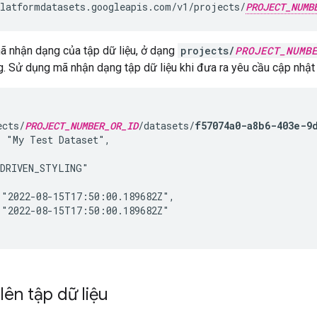
latformdatasets.googleapis.com/v1/projects/
PROJECT_NUMB
ã nhận dạng của tập dữ liệu, ở dạng
projects/
PROJECT_NUMB
g. Sử dụng mã nhận dạng tập dữ liệu khi đưa ra yêu cầu cập nhật 
ects/
PROJECT_NUMBER_OR_ID
/datasets/
f57074a0-a8b6-403e-9
 "My Test Dataset",

DRIVEN_STYLING"

"2022-08-15T17:50:00.189682Z",

"2022-08-15T17:50:00.189682Z" 

 lên tập dữ liệu