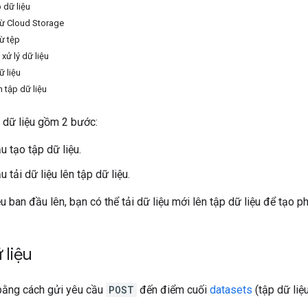
p dữ liệu
 từ Cloud Storage
từ tệp
 xử lý dữ liệu
ữ liệu
n tập dữ liệu
p dữ liệu gồm 2 bước:
u tạo tập dữ liệu.
 tải dữ liệu lên tập dữ liệu.
ệu ban đầu lên, bạn có thể tải dữ liệu mới lên tập dữ liệu để tạo p
 liệu
 bằng cách gửi yêu cầu
POST
đến điểm cuối
datasets
(tập dữ liệu