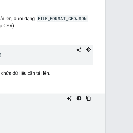
tải lên, dưới dạng:
FILE_FORMAT_GEOJSON
p CSV).
}
ứa dữ liệu cần tải lên.