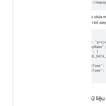
  "https://mapsp
Phản hồi chứa m
thông tin bổ sun
{

  "name": "proj
  "displayName":
  "usage": [

    "USAGE_DATA_
  ],

  "createTime": 
  "updateTime": 
Tải dữ liệu