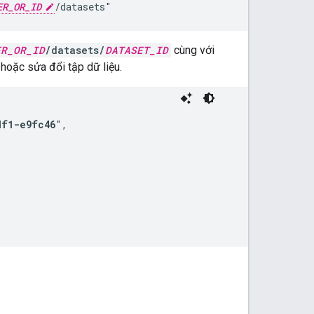
ER_OR_ID
/datasets"
ER_OR_ID
/datasets/
DATASET_ID
cùng với
hoặc sửa đổi tập dữ liệu.
df1-e9fc46
",
