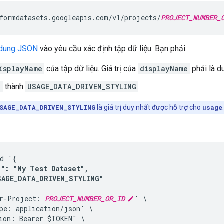
formdatasets.googleapis.com/v1/projects/
PROJECT_NUMBER_
 dung JSON
vào yêu cầu xác định tập dữ liệu. Bạn phải:
isplayName
của tập dữ liệu. Giá trị của
displayName
phải là du
e
thành
USAGE_DATA_DRIVEN_STYLING
.
SAGE_DATA_DRIVEN_STYLING
là giá trị duy nhất được hỗ trợ cho
usage
.
d '{

": "My Test Dataset", 

SAGE_DATA_DRIVEN_STYLING"
r-Project: 
PROJECT_NUMBER_OR_ID
' \

pe: application/json' \

ion: Bearer $TOKEN" \
