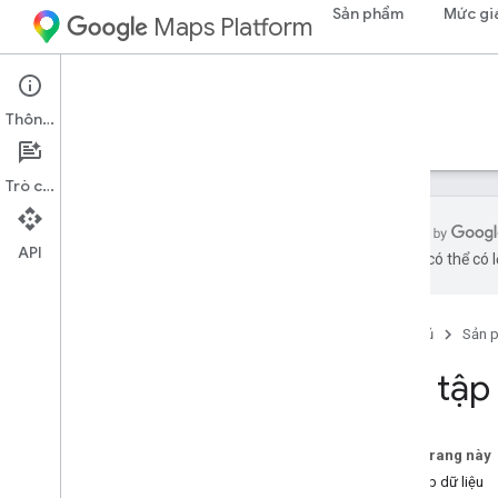
Sản phẩm
Mức gi
Maps Platform
Maps Datasets API
Thông tin
Hướng dẫn
Tài liệu tham khảo
Hỗ trợ
Trò chuyện
API
bằng AI có thể có l
API Tập dữ liệu Maps
Tổng quan
Trang chủ
Sản 
Thiết lập
Tạo tập 
Thiết lập Maps Datasets API
Làm việc với tập dữ liệu
Trên trang này
Tạo một yêu cầu API
Tạo tập dữ liệu