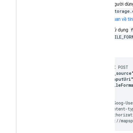
Người dùng
storage.
quan về tí
Sử dụng
FILE_FOR
Ví dụ:
curl -X POST  
"gcs_source"
      "inputUri"
      "fileForm
    }

  }' \

  -H 'X-Goog-Use
  -H "content-ty
  -H "Authorizat
  "https://mapsp