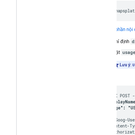
https://mapsplat
Truyền
phần nội
Chỉ định
d
Đặt
usag
Lưu ý:
U
Ví dụ:
curl -X POST -
"displayName
    "usage": "U
  }' \

  -H 'X-Goog-Use
  -H 'Content-Ty
  -H "Authorizat