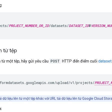
g:
ects/
PROJECT_NUMBER_OR_ID
/datasets/
DATASET_ID
@
VERSION_NU
ên từ tệp
ên từ một tệp, hãy gửi yêu cầu
POST
HTTP đến điểm cuối
dataset
formdatasets.googleapis.com/upload/v1/projects/
PROJECT_
 dữ liệu lên từ một tệp khác với URL tải dữ liệu lên từ Google Cloud Stor
a: