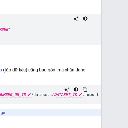
MBER
"

s
(tập dữ liệu) cũng bao gồm mã nhận dạng
NUMBER_OR_ID
/datasets/
DATASET_ID
:import
age.