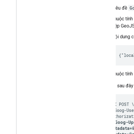
Tiêu đề
G
Thuộc tính
(tệp GeoJ
Nội dung c
{"loca
Thuộc tính
Yêu cầu sau đây
curl -X POST \

  -H 'X-Goog-Use
  -H "Authorizat
-H "X-Goog-Up
  -F "metadata=@