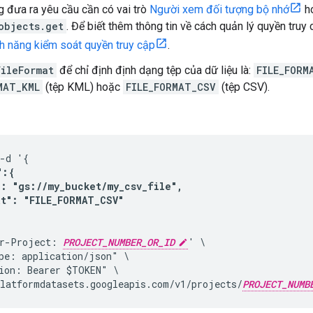
 đưa ra yêu cầu cần có vai trò
Người xem đối tượng bộ nhớ
ho
objects.get
. Để biết thêm thông tin về cách quản lý quyền tru
nh năng kiểm soát quyền truy cập
.
fileFormat
để chỉ định định dạng tệp của dữ liệu là:
FILE_FORM
MAT_KML
(tệp KML) hoặc
FILE_FORMAT_CSV
(tệp CSV).
-d '{

:{

: "gs://my_bucket/my_csv_file",

at": "FILE_FORMAT_CSV"
r-Project: 
PROJECT_NUMBER_OR_ID
' \

pe: application/json" \

ion: Bearer $TOKEN" \

latformdatasets.googleapis.com/v1/projects/
PROJECT_NUMB