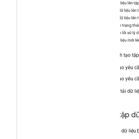
Tạo và sửa đổi tập dữ liệu
Tải dữ liệu lên tậ
Trước khi bắt đầu
Tải dữ liệu lên
Tạo tập dữ liệu
Tải dữ liệu lên 
Tải tập dữ liệu
Nhận trạng thái
Cập nhật tập dữ liệu
Nhận lỗi xử lý d
Xóa tập dữ liệu
Tải dữ liệu mới lê
Các phương pháp hay nhất
Quy trình tạo tậ
Các phương pháp hay nhất về dịch vụ
web
Tạo yêu cầ
Thư viện ứng dụng
Tạo yêu cầu
Trung tâm kiến trúc
Sau lần tải dữ li
Báo cáo và giám sát
Báo cáo và giám sát
Tạo tập dữ
Chính sách và điều khoản
Chính sách cho API bộ dữ liệu Maps
Tạo tập dữ liệu
Điều khoản dịch vụ