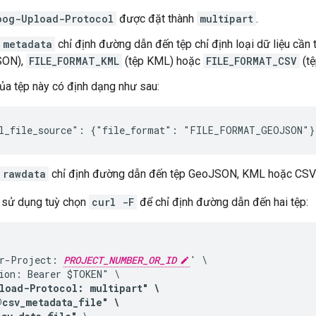
oog-Upload-Protocol
được đặt thành
multipart
.
metadata
chỉ định đường dẫn đến tệp chỉ định loại dữ liệu cần 
SON),
FILE_FORMAT_KML
(tệp KML) hoặc
FILE_FORMAT_CSV
(tệ
ủa tệp này có định dạng như sau:
l_file_source": {"file_format": "FILE_FORMAT_GEOJSON"}
rawdata
chỉ định đường dẫn đến tệp GeoJSON, KML hoặc CSV ch
 sử dụng tuỳ chọn
curl -F
để chỉ định đường dẫn đến hai tệp:
r-Project: 
PROJECT_NUMBER_OR_ID
' \

ion: Bearer $TOKEN" \

load-Protocol: multipart" \

csv_metadata_file" \
