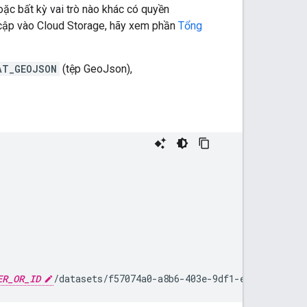
ặc bất kỳ vai trò nào khác có quyền
y cập vào Cloud Storage, hãy xem phần
Tổng
AT_GEOJSON
(tệp GeoJson),
ER_OR_ID
/datasets/f57074a0-a8b6-403e-9df1-e9fc46:impo