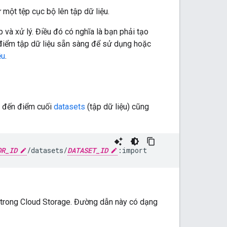
 một tệp cục bộ lên tập dữ liệu.
p và xử lý. Điều đó có nghĩa là bạn phải tạo
 điểm tập dữ liệu sẵn sàng để sử dụng hoặc
ệu
.
đến điểm cuối
datasets
(tập dữ liệu) cũng
OR_ID
/datasets/
DATASET_ID
:import
 trong Cloud Storage. Đường dẫn này có dạng