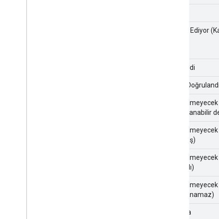
Atandı
Devam Ediyor (Ka
Düzeltildi
Sabit (Doğruland
Düzeltilmeyecek
(tekrarlanabilir d
Düzeltilmeyecek
davranış)
Düzeltilmeyecek
kaldırıldı)
Düzeltilmeyecek
(uygulanamaz)
Kopyala