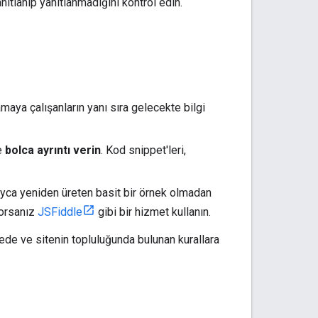
tlanıp yanıtlanmadığını kontrol edin.
amaya çalışanların yanı sıra gelecekte bilgi
e
bolca ayrıntı verin
. Kod snippet'leri,
ayca yeniden üreten basit bir örnek olmadan
yorsanız
JSFiddle
gibi bir hizmet kullanın.
tede ve sitenin topluluğunda bulunan kurallara