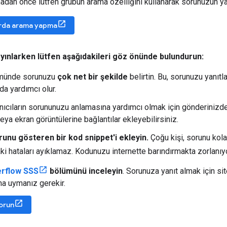
dan önce lütfen grubun arama özelliğini kullanarak sorunuzun yanı
rda arama yapma
ayınlarken lütfen aşağıdakileri göz önünde bulundurun:
münde sorunuzu
çok net bir şekilde
belirtin. Bu, sorunuzu yanıtl
da yardımcı olur.
anıcıların sorununuzu anlamasına yardımcı olmak için gönderinizd
eya ekran görüntülerine bağlantılar ekleyebilirsiniz.
runu gösteren bir kod snippet'i ekleyin.
Çoğu kişi, sorunu kol
i hataları ayıklamaz. Kodunuzu internette barındırmakta zorlanı
erflow SSS
bölümünü inceleyin
. Sorunuza yanıt almak için si
na uymanız gerekir.
sorun