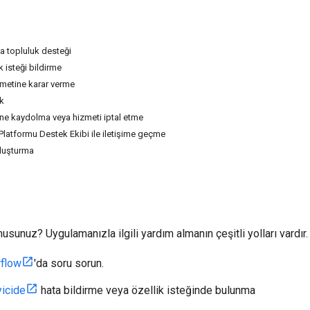
a topluluk desteği
k isteği bildirme
metine karar verme
k
ne kaydolma veya hizmeti iptal etme
Platformu Destek Ekibi ile iletişime geçme
luşturma
n
usunuz? Uygulamanızla ilgili yardım almanın çeşitli yolları vardır.
rflow
'da soru sorun.
yicide
hata bildirme veya özellik isteğinde bulunma