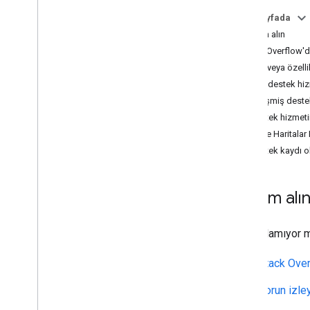
Faturalandırma ve izleme
Bu sayfada
Kullanım ve faturalandırma
Yardım alın
Raporlama ve izleme
Stack Overflow'd
Sorun veya özelli
Politikalar ve şartlar
Doğru destek hiz
Politikalar ve atıflar
Gelişmiş deste
Hizmet şartları
Destek hizmeti
Google Play veri açıklama şartlarına
hazırlanma
Google Haritalar 
Destek kaydı o
Yardım alı
Fikir bulamıyor m
Stack Ove
Sorun izle