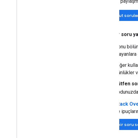
Gönderi paylaşma
Mevcut sorula
Yeni bir soru y
Konu bölü
arayanlara 
Diğer kull
günlükler v
Lütfen so
kodunuzdak
Stack Ov
ve ipuçları
Yeni bir soru 