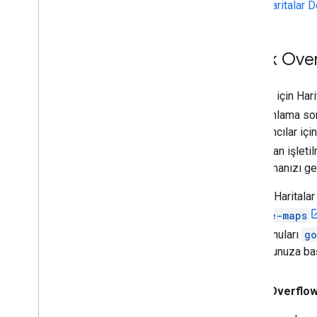
Haritalar D
Stack Over
Android için Hari
programlama so
programcılar içi
tarafından işlet
Uygulamanızı geli
Google Haritalar 
google-maps
özel konuları
go
için sorunuza baş
Stack Overflow