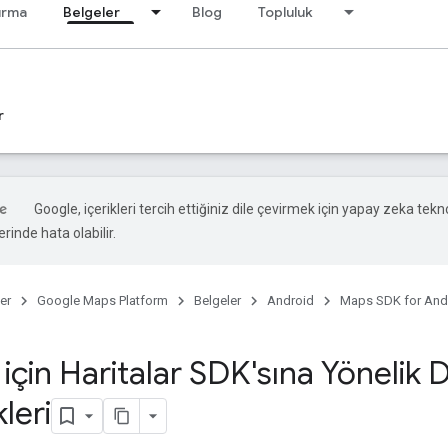
ırma
Belgeler
Blog
Topluluk
r
Google, içerikleri tercih ettiğiniz dile çevirmek için yapay zeka teknol
rinde hata olabilir.
er
Google Maps Platform
Belgeler
Android
Maps SDK for And
için Haritalar SDK'sına Yönelik 
leri