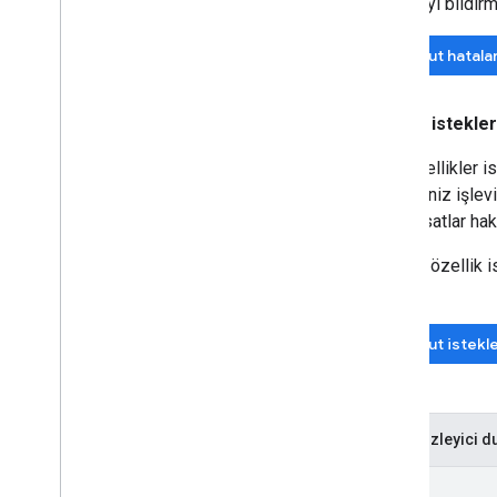
Bir hatayı bildir
Mevcut hatala
Özellik istekler
Yeni özellikler 
istediğiniz işle
yeni fırsatlar hak
Yeni bir özellik
edin.
Mevcut istekl
Sorun izleyici d
Yeni