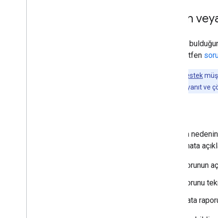
Sorun veya 
Bir hata bulduğu
varsa lütfen
soru
Gelişmiş Destek
müşte
sayede yeterli yanıt ve ç
Hatalar
Sorunun nedenini
Lütfen hata açıkl
Sorunun aç
Sorunu tek
Hata raporu