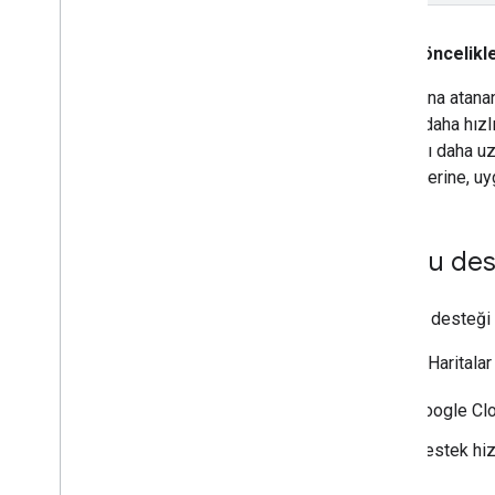
Sorun öncelikle
Bir soruna atana
ve P2) daha hızlı
alınması daha uz
önceliklerine, uy
Doğru des
Google, desteği
Google Haritalar
Google Cl
Destek hizm