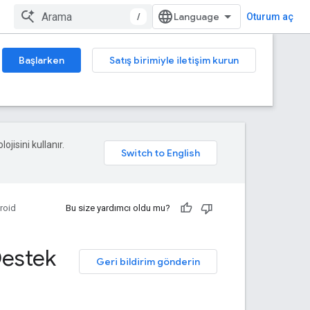
/
Oturum aç
Başlarken
Satış birimiyle iletişim kurun
ojisini kullanır.
roid
Bu size yardımcı oldu mu?
Destek
Geri bildirim gönderin