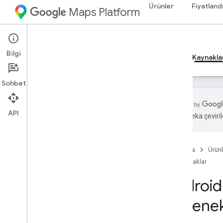
Ürünler
Fiyatland
Maps Platform
Android
Maps SDK for Android
Bilgi
Rehberler
Başvuru Kaynakları
Örnekler
Kaynakla
Sohbet
API
Yapay zeka çevirile
Destek
Destek seçenekleri
Ana Sayfa
Ürünl
SSS
Kaynaklar
Bellek yönetimi için en iyi uygulamalar
Haberdar olun
Android 
Sürüm notları
Seçenek
Sürüm notları: bulut tabanlı harita stilleri