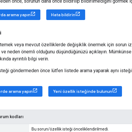
meden önce, sorunun daha önce bildirilip bildirilmediğini görmek i
rda arama yapın
Hata bildirin
i
istemek veya mevcut özelliklerde değişiklik önermek için sorun izl
vi ve neden önemli olduğunu düşündüğünüzü açıklayın. Mümkünse k
kında ayrıntılı bilgi verin.
 isteği göndermeden önce lütfen listede arama yaparak aynı isteğ
erde arama yapın
Yeni özellik isteğinde bulunun
urum kodları
Bu sorun/özellik isteği önceliklendirilmedi.