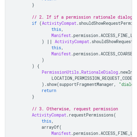
}
// 2. If if a permission rationale dialog 
if
(
ActivityCompat
.
shouldShowRequestPermis
this
,
Manifest
.
permission
.
ACCESS_FINE_LO
)
||
ActivityCompat
.
shouldShowRequestP
this
,
Manifest
.
permission
.
ACCESS_COARSE_
)
)
{
PermissionUtils
.
RationaleDialog
.
newIns
                LOCATION_PERMISSION_REQUEST_CODE
,
).
show
(
supportFragmentManager
,
"dialog
return
}
// 3. Otherwise, request permission
ActivityCompat
.
requestPermissions
(
this
,
            arrayOf
(
Manifest
.
permission
.
ACCESS_FINE_LO