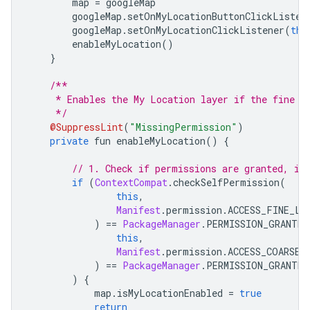
        map 
=
 googleMap
        googleMap
.
setOnMyLocationButtonClickListen
        googleMap
.
setOnMyLocationClickListener
(
thi
        enableMyLocation
()
}
/**
     * Enables the My Location layer if the fine l
     */
@SuppressLint
(
"MissingPermission"
)
private
 fun enableMyLocation
()
{
// 1. Check if permissions are granted, if
if
(
ContextCompat
.
checkSelfPermission
(
this
,
Manifest
.
permission
.
ACCESS_FINE_LO
)
==
PackageManager
.
PERMISSION_GRANTED
this
,
Manifest
.
permission
.
ACCESS_COARSE_
)
==
PackageManager
.
PERMISSION_GRANTED
)
{
            map
.
isMyLocationEnabled 
=
true
return