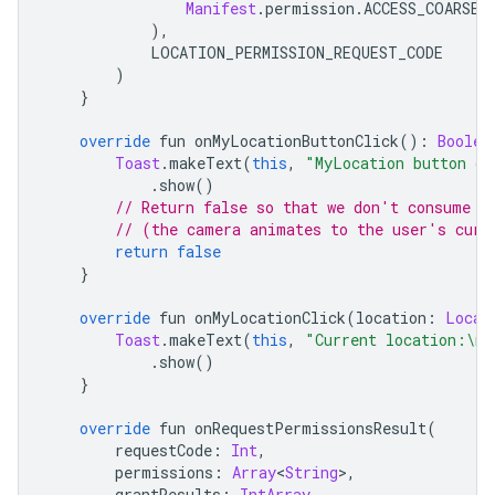
Manifest
.
permission
.
ACCESS_COARSE_
),
            LOCATION_PERMISSION_REQUEST_CODE
)
}
override
 fun onMyLocationButtonClick
():
Boolea
Toast
.
makeText
(
this
,
"MyLocation button cl
.
show
()
// Return false so that we don't consume t
// (the camera animates to the user's curr
return
false
}
override
 fun onMyLocationClick
(
location
:
Locat
Toast
.
makeText
(
this
,
"Current location:\n$
.
show
()
}
override
 fun onRequestPermissionsResult
(
        requestCode
:
Int
,
        permissions
:
Array
<
String
>,
        grantResults
:
IntArray