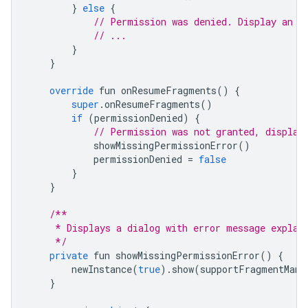
}
else
{
// Permission was denied. Display an e
// ...
}
}
override
 fun onResumeFragments
()
{
super
.
onResumeFragments
()
if
(
permissionDenied
)
{
// Permission was not granted, display
            showMissingPermissionError
()
            permissionDenied 
=
false
}
}
/**
     * Displays a dialog with error message explai
     */
private
 fun showMissingPermissionError
()
{
        newInstance
(
true
).
show
(
supportFragmentMana
}