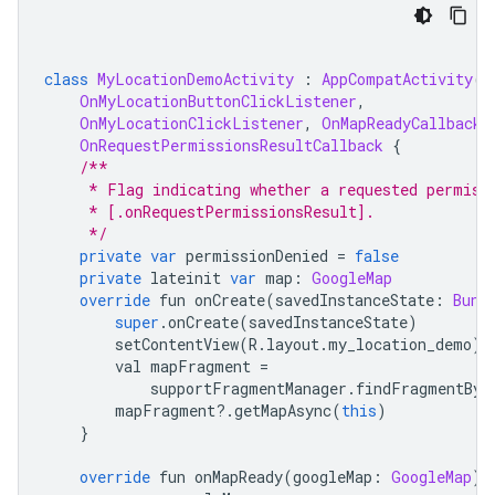
class
MyLocationDemoActivity
:
AppCompatActivity
()
OnMyLocationButtonClickListener
,
OnMyLocationClickListener
,
OnMapReadyCallback
,
OnRequestPermissionsResultCallback
{
/**
     * Flag indicating whether a requested permiss
     * [.onRequestPermissionsResult].
     */
private
var
 permissionDenied 
=
false
private
 lateinit 
var
 map
:
GoogleMap
override
 fun onCreate
(
savedInstanceState
:
Bund
super
.
onCreate
(
savedInstanceState
)
        setContentView
(
R
.
layout
.
my_location_demo
)
        val mapFragment 
=
            supportFragmentManager
.
findFragmentByI
        mapFragment
?.
getMapAsync
(
this
)
}
override
 fun onMapReady
(
googleMap
:
GoogleMap
)