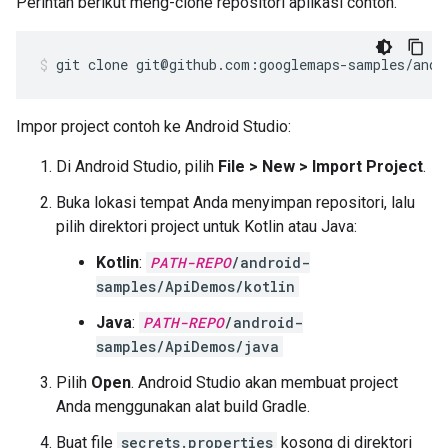
Perintah berikut meng-clone repositori aplikasi contoh.
git clone git@github.com:googlemaps-samples/andr
Impor project contoh ke Android Studio:
Di Android Studio, pilih
File > New > Import Project
.
Buka lokasi tempat Anda menyimpan repositori, lalu
pilih direktori project untuk Kotlin atau Java:
Kotlin
:
PATH-REPO
/android-
samples/ApiDemos/kotlin
Java
:
PATH-REPO
/android-
samples/ApiDemos/java
Pilih
Open
. Android Studio akan membuat project
Anda menggunakan alat build Gradle.
Buat file
secrets.properties
kosong di direktori