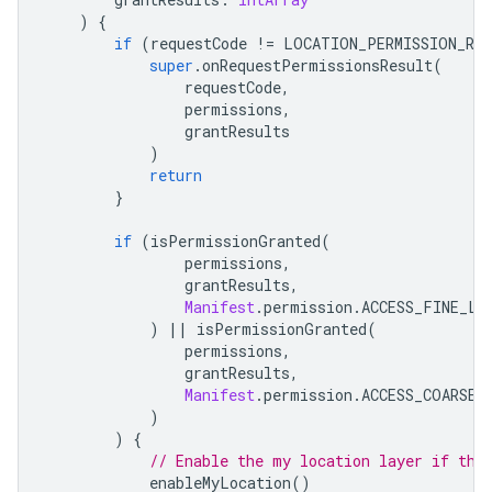
)
{
if
(
requestCode 
!=
 LOCATION_PERMISSION_RE
super
.
onRequestPermissionsResult
(
                requestCode
,
                permissions
,
                grantResults
)
return
}
if
(
isPermissionGranted
(
                permissions
,
                grantResults
,
Manifest
.
permission
.
ACCESS_FINE_LO
)
||
 isPermissionGranted
(
                permissions
,
                grantResults
,
Manifest
.
permission
.
ACCESS_COARSE_
)
)
{
// Enable the my location layer if the
            enableMyLocation
()