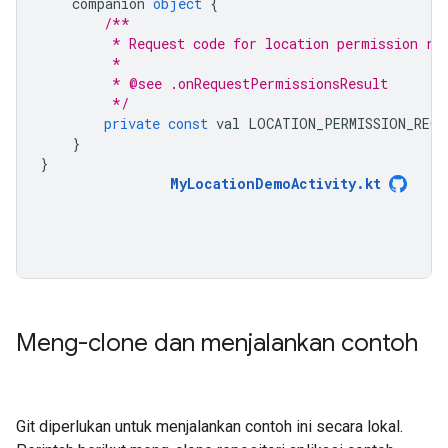
    companion 
object
{
/**
         * Request code for location permission re
         *
         * @see .onRequestPermissionsResult
         */
private
const
 val LOCATION_PERMISSION_REQU
}
}
MyLocationDemoActivity.kt
Meng-clone dan menjalankan contoh
Git diperlukan untuk menjalankan contoh ini secara lokal.