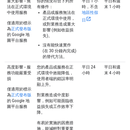
重大影響 - 無
你的情況符合下列所
平日 1 小
平日和週
法在正式環境
有條件：
時，不含
末 1 小時
中使用服務
產品或服務無法在
地區性假
正式環境中使用，
日
僅適用於標示
或對業務造成重大
為
正式發布版
影響 (例如收益損
的 Google 地
失)。
圖平台服務
沒有能快速實作
(在 30 分鐘內完成)
的替代方法。
高度影響 - 服
您的產品或服務在正
平日 24
平日和週
務功能嚴重受
式環境中效能降低，
小時
末 4 小時
損
使用者端的錯誤率明
顯上升。
僅適用於標示
為
正式發布版
對業務造成中度影
的 Google 地
響，例如可能面臨收
圖平台服務
益損失或工作效率下
降。
有易於實施的因應措
施，能減輕對重要業