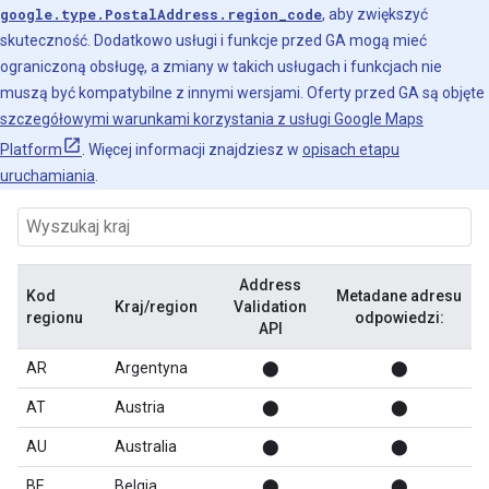
google.type.PostalAddress.region_code
, aby zwiększyć
skuteczność. Dodatkowo usługi i funkcje przed GA mogą mieć
ograniczoną obsługę, a zmiany w takich usługach i funkcjach nie
muszą być kompatybilne z innymi wersjami. Oferty przed GA są objęte
szczegółowymi warunkami korzystania z usługi Google Maps
Platform
. Więcej informacji znajdziesz w
opisach etapu
uruchamiania
.
Address
Kod
Metadane adresu
Kraj/region
Validation
regionu
odpowiedzi:
API
AR
Argentyna
⬤
⬤
AT
Austria
⬤
⬤
AU
Australia
⬤
⬤
BE
Belgia
⬤
⬤