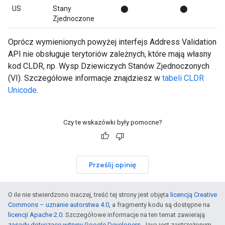
US
Stany
⬤
⬤
Zjednoczone
Oprócz wymienionych powyżej interfejs Address Validation
API nie obsługuje terytoriów zależnych, które mają własny
kod CLDR, np. Wysp Dziewiczych Stanów Zjednoczonych
(VI). Szczegółowe informacje znajdziesz w
tabeli CLDR
Unicode
.
Czy te wskazówki były pomocne?
Prześlij opinię
O ile nie stwierdzono inaczej, treść tej strony jest objęta
licencją Creative
Commons – uznanie autorstwa 4.0
, a fragmenty kodu są dostępne na
licencji Apache 2.0
. Szczegółowe informacje na ten temat zawierają
zasady dotyczące witryny Google Developers
. Java jest zastrzeżonym