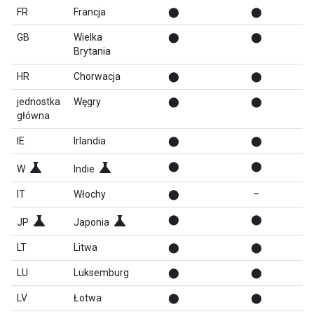
FR
Francja
⬤
⬤
GB
Wielka
⬤
⬤
Brytania
HR
Chorwacja
⬤
⬤
jednostka
Węgry
⬤
⬤
główna
IE
Irlandia
⬤
⬤
science
science
⬤
⬤
W
Indie
IT
Włochy
⬤
–
science
science
⬤
⬤
JP
Japonia
LT
Litwa
⬤
⬤
LU
Luksemburg
⬤
⬤
LV
Łotwa
⬤
⬤