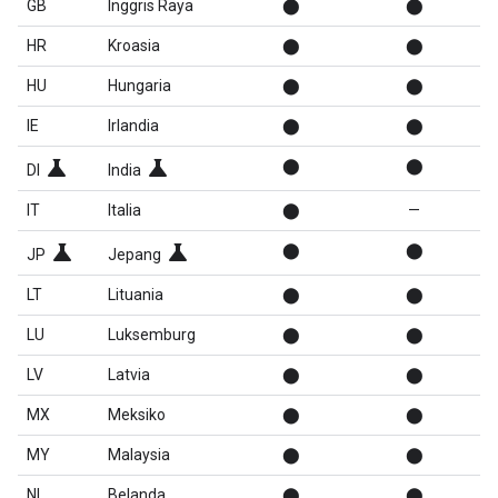
GB
Inggris Raya
⬤
⬤
HR
Kroasia
⬤
⬤
HU
Hungaria
⬤
⬤
IE
Irlandia
⬤
⬤
science
science
⬤
⬤
DI
India
IT
Italia
⬤
—
science
science
⬤
⬤
JP
Jepang
LT
Lituania
⬤
⬤
LU
Luksemburg
⬤
⬤
LV
Latvia
⬤
⬤
MX
Meksiko
⬤
⬤
MY
Malaysia
⬤
⬤
NL
Belanda
⬤
⬤