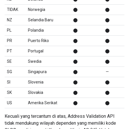
TIDAK
Norwegia
⬤
⬤
NZ
Selandia Baru
⬤
⬤
PL
Polandia
⬤
⬤
PR
Puerto Riko
⬤
⬤
PT
Portugal
⬤
⬤
SE
Swedia
⬤
⬤
SG
Singapura
⬤
—
SI
Slovenia
⬤
⬤
SK
Slovakia
⬤
⬤
US
Amerika Serikat
⬤
⬤
Kecuali yang tercantum di atas, Address Validation API
tidak mendukung wilayah dependen yang memiliki kode