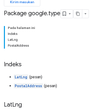
Kirim masukan
Package google
.
type
Pada halaman ini
Indeks
LatLng
PostalAddress
Indeks
LatLng
(pesan)
PostalAddress
(pesan)
Lat
Lng