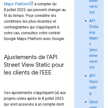
enne
Maps Platform
à compter du
versi
8 juillet 2025, qui peuvent changer au
on)
fil du temps. Pour connaître les
API
conditions les plus récentes et
Dista
contraignantes qui s'appliquent à
nce
votre cas, consultez votre contrat
Matri
Google Maps Platform avec Google.
x
(anci
enne
Ajustements de l'API
versi
Street View Static pour
on)
les clients de l'EEE
API
Geoc
odin
Ces ajustements s'appliquent (a) aux
g
projets créés après le 8 juillet 2025
Geoc
qui sont associés à un compte dont
oder