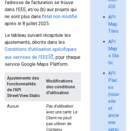
l'adresse de facturation se trouve
iOS
dans l'EEE, et/ou (b) aux projets qui
ne sont plus dans l'
état non modifié
API
après le 8 juillet 2025.
Map
Tiles
Le tableau suivant récapitule les
API
ajustements, décrits dans les
Map
Conditions d'utilisation spécifiques
s Sta
aux services de l'EEE
, pour chaque
tic
service Google Maps Platform.
API
Ajustements des
Plac
Modifications
fonctionnalités
des conditions
es
de l'API
d'utilisation
(nouv
Street View Static
elle
Aucun
Pas d'utilisation
et
avec une carte
. Le
ancie
Client ne peut
nne
pas utiliser de
versi
Contenu