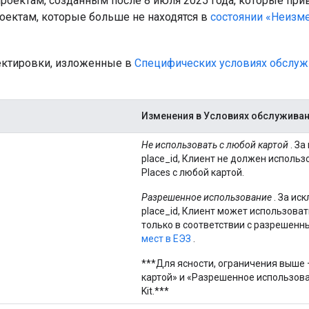
проектам, созданным после 8 июля 2025 года, которые прив
роектам, которые больше не находятся в
состоянии «Неизм
ектировки, изложенные в
Специфических условиях обслуж
Изменения в Условиях обслужива
Не использовать с любой картой
. За
place_id, Клиент не должен использ
Places с любой картой.
Разрешенное использование
. За ис
place_id, Клиент может использоват
только в соответствии с разрешен
мест в ЕЭЗ
.
***Для ясности, ограничения выше 
картой» и «Разрешенное использова
Kit.***