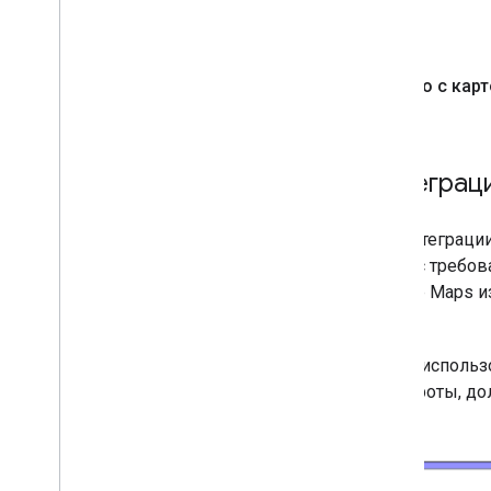
Связано с карт
Альтернативные интеграц
Следующие руководства по интеграции
Places, поскольку это связано с требо
использование контента Google Maps и
EEA
.
Вы по-прежнему можете использов
себя привязку только широты, дол
с любой картой.