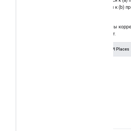
Эти корректировки применяются к (a) 
платежным адресом ЕЭЗ, и/или к (b) п
года.
В следующей таблице обобщены корр
сервиса платформы Google Карт.
Изменения функциональности API Places
Никто