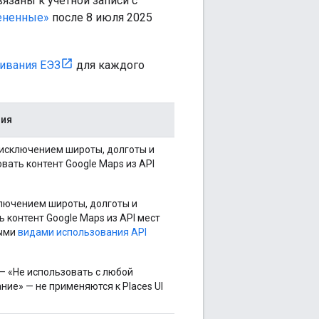
язаны к учетной записи с
ененные»
после 8 июля 2025
ивания ЕЭЗ
для каждого
ния
 исключением широты, долготы и
овать контент Google Maps из API
ключением широты, долготы и
ь контент Google Maps из API мест
ными
видами использования API
— «Не использовать с любой
ние» — не применяются к Places UI