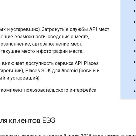
ых и устаревших). Затронутые службы API мест
ющие возможности: сведения о месте,
тозаполнение, автозаполнение мест,
 текущее место и фотографии места.
е включает доступность сервиса API Places
старевший), Places SDK для Android (новый и
ый и устаревший).
а комплект пользовательского интерфейса
ля клиентов ЕЭЗ