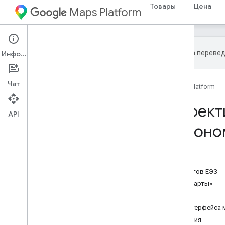
Товары
Цена
Maps Platform
Эта страница переве
Информация
Чат
Главная
Товары
Google Maps Platform
Размещает корректи
API
Европейской эконо
Содержание
Затронутые услуги
API-корректировки мест для клиентов ЕЭЗ
Примеры «С любой картой» и «без карты»
Альтернативные интеграции
Комплект пользовательского интерфейса 
Безопасность дорожного движения