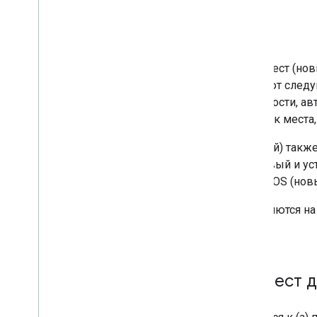
Затронутые услуги
Затронутые методы API всех мест (нов
(новых и устаревших) включают следу
текстовый поиск, поиск поблизости, ав
автозаполнение запросов, поиск места,
API Places (новый и устаревший) такж
через API Javascript Places (новый и у
устаревший) и Places SDK для iOS (нов
Эти изменения не распространяются н
Places.
API-корректировки мест д