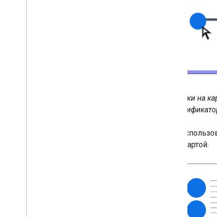
Пример ссылки на ка
долгота или идентификато
Вы можете продолжать использова
используется ни с одной Картой.