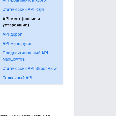
API фрагментов карты
Статический API Карт
API мест (новые и
устаревшие)
API дорог
API маршрутов
Предпочтительный API
маршрутов
Статический API Street View
Солнечный API