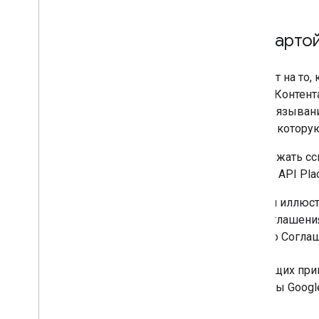
Примеры «С любой картой
Изменения условий ЕЭЗ влияют на то, 
картой» означает отображение Контента
включая карту Google, или привязыван
Карт (если конкретная карта, на котор
Для ясности вы можете продолжать сс
(например,
googleMapsLinks
в API Plac
Следующие примеры являются иллюстра
соблюдать условия вашего Соглашения
за соблюдение условий вашего Соглаш
Синие круги в следующих при
из сервисов платформы Google