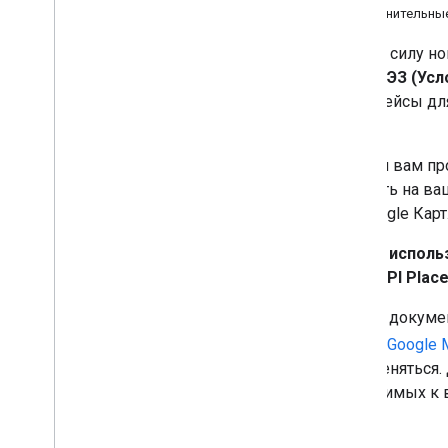
Что делать, если у меня есть дополнительны
С
8 июля 2025 года
вступают в силу н
платформы Google Карт для ЕЭЗ (Усло
создаете приложения и интерфейсы для
платежным аккаунтом ЕЭЗ.
Мы настоятельно рекомендуем вам про
его содержание может повлиять на в
интегрирующие платформу Google Карт
В этом документе описывается
исполь
платформы Google Карт
для
API Plac
Информация, описанная в этом докуме
использование вами сервисов Google M
которые могут со временем меняться.
обязательных условий, применимых к в
с Google.