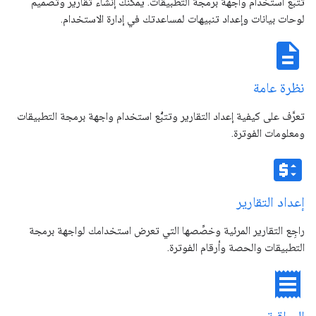
تتبُّع استخدام واجهة برمجة التطبيقات. يمكنك إنشاء تقارير وتصميم
لوحات بيانات وإعداد تنبيهات لمساعدتك في إدارة الاستخدام.
description
نظرة عامة
تعرَّف على كيفية إعداد التقارير وتتبُّع استخدام واجهة برمجة التطبيقات
ومعلومات الفوترة.
price_change
إعداد التقارير
راجِع التقارير المرئية وخصِّصها التي تعرض استخدامك لواجهة برمجة
التطبيقات والحصة وأرقام الفوترة.
receipt