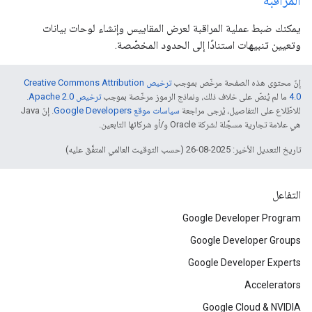
المراقبة
يمكنك ضبط عملية المراقبة لعرض المقاييس وإنشاء لوحات بيانات
وتعيين تنبيهات استنادًا إلى الحدود المخصّصة.
إنّ محتوى هذه الصفحة مرخّص بموجب
ترخيص Creative Commons Attribution
4.0‏
ما لم يُنصّ على خلاف ذلك، ونماذج الرموز مرخّصة بموجب
ترخيص Apache 2.0‏
.
للاطّلاع على التفاصيل، يُرجى مراجعة
سياسات موقع Google Developers‏
. إنّ Java
هي علامة تجارية مسجَّلة لشركة Oracle و/أو شركائها التابعين.
تاريخ التعديل الأخير: 2025-08-26 (حسب التوقيت العالمي المتفَّق عليه)
التفاعل
Google Developer Program
Google Developer Groups
Google Developer Experts
Accelerators
Google Cloud & NVIDIA