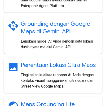
data Google Maps menggunakan Gemini
Enterprise Agent Platform.
api
Grounding dengan Google
Maps di Gemini API
Lengkapi model AI Anda dengan data lokasi
dunia nyata melalui Gemini API.
image
Penentuan Lokasi Citra Maps
Tingkatkan kualitas respons AI Anda dengan
konteks visual menggunakan citra udara dan
Street View Google Maps.
Maps Grounding Lite