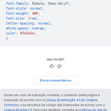
font-family
:
Roboto
,
Sans-Serif
;
font-style
:
normal
;
font-weight
:
400
;
font-size
:
1
rem
;
letter-spacing
:
normal
;
white-space
:
nowrap
;
color
:
#5e5e5e
;
}
Isso foi útil?
Envie comentários
Exceto em caso de indicação contrária, o conteúdo desta página é
licenciado de acordo com a
Licença de atribuição 4.0 do Creative
Commons
, e as amostras de código são licenciadas de acordo com a
Licença Apache 2.0
. Para mais detalhes, consulte as
políticas do site do