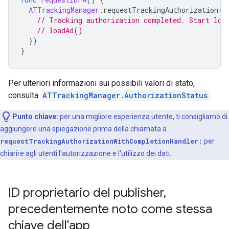
ATTrackingManager
.
requestTrackingAuthorization
(
c
// Tracking authorization completed. Start loa
// loadAd()
})
}
Per ulteriori informazioni sui possibili valori di stato,
consulta
ATTrackingManager.AuthorizationStatus
.
Punto chiave:
per una migliore esperienza utente, ti consigliamo di
aggiungere una spiegazione prima della chiamata a
requestTrackingAuthorizationWithCompletionHandler:
per
chiarire agli utenti l'autorizzazione e l'utilizzo dei dati.
ID proprietario del publisher
,
precedentemente noto come stessa
chiave dell'app