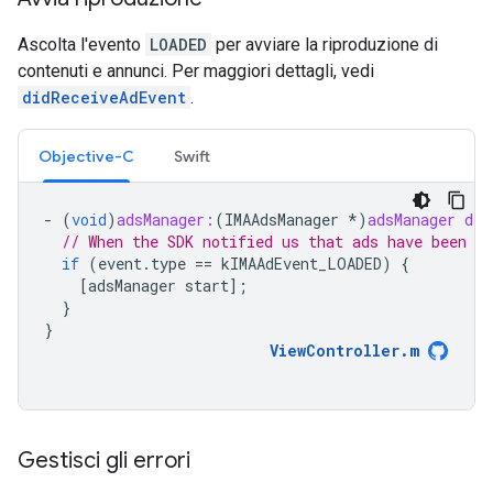
Ascolta l'evento
LOADED
per avviare la riproduzione di
contenuti e annunci. Per maggiori dettagli, vedi
didReceiveAdEvent
.
Objective-C
Swift
-
(
void
)
adsManager:
(
IMAAdsManager
*
)
adsManager
did
// When the SDK notified us that ads have been l
if
(
event
.
type
==
kIMAAdEvent_LOADED
)
{
[
adsManager
start
];
}
}
ViewController
.
m
Gestisci gli errori