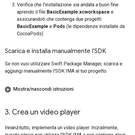
Verifica che l'installazione sia andata a buon fine
aprendo il file
BasicExample.xcworkspace
e
assicurandoti che contenga due progetti:
BasicExample
e
Pods
(le dipendenze installate da
CocoaPods).
Scarica e installa manualmente l'SDK
Se non vuoi utilizzare Swift Package Manager, scarica e
aggiungi manualmente l'SDK IMA al tuo progetto.
Mostra
/
nascondi istruzioni
3
.
Crea un video player
Innanzitutto, implementa un video player. Inizialmente,
questo player non utilizza l'SDK IMA e non contiene alcun