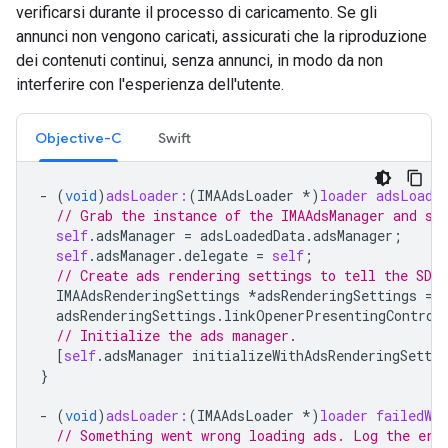
verificarsi durante il processo di caricamento. Se gli
annunci non vengono caricati, assicurati che la riproduzione
dei contenuti continui, senza annunci, in modo da non
interferire con l'esperienza dell'utente.
Objective-C
Swift
-
(
void
)
adsLoader:
(
IMAAdsLoader
*
)
loader
adsLoade
// Grab the instance of the IMAAdsManager and se
self
.
adsManager
=
adsLoadedData
.
adsManager
;
self
.
adsManager
.
delegate
=
self
;
// Create ads rendering settings to tell the SDK 
IMAAdsRenderingSettings
*
adsRenderingSettings
=
adsRenderingSettings
.
linkOpenerPresentingControl
// Initialize the ads manager.
[
self
.
adsManager
initializeWithAdsRenderingSettin
}
-
(
void
)
adsLoader:
(
IMAAdsLoader
*
)
loader
failedWi
// Something went wrong loading ads. Log the err