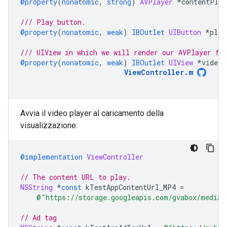
@property
(
nonatomic
,
strong
)
AVPlayer
*
contentPlay
/// Play button.
@property
(
nonatomic
,
weak
)
IBOutlet
UIButton
*
play
/// UIView in which we will render our AVPlayer fo
@property
(
nonatomic
,
weak
)
IBOutlet
UIView
*
videoV
ViewController
.
m
Avvia il video player al caricamento della
visualizzazione:
@implementation
ViewController
// The content URL to play.
NSString
*
const
kTestAppContentUrl_MP4
=
@"https://storage.googleapis.com/gvabox/media/
// Ad tag