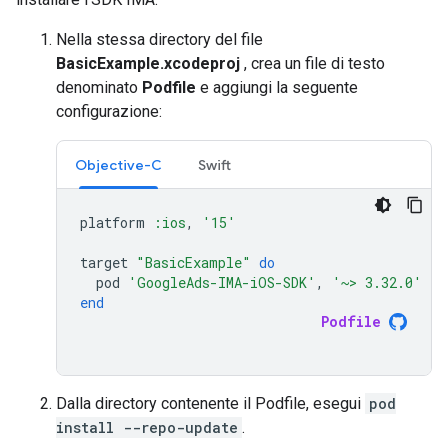
Nella stessa directory del file
BasicExample.xcodeproj
, crea un file di testo
denominato
Podfile
e aggiungi la seguente
configurazione:
Objective-C
Swift
platform
:ios
,
'15'
target
"BasicExample"
do
pod
'GoogleAds-IMA-iOS-SDK'
,
'~> 3.32.0'
end
Podfile
Dalla directory contenente il Podfile, esegui
pod
install --repo-update
.