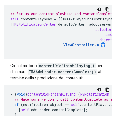
// Set up our content playhead and contentComplete
self
.
contentPlayhead
=
[[
IMAAVPlayerContentPlayhea
[[
NSNotificationCenter
defaultCenter
]
addObserver
:
selector
:
name
:
object
:
ViewController
.
m
Crea il metodo
contentDidFinishPlaying()
per
chiamare
IMAAdsLoader.contentComplete()
al
termine della riproduzione dei contenuti:
-
(
void
)
contentDidFinishPlaying:
(
NSNotification
*
)
// Make sure we don't call contentComplete as a 
if
(
notification
.
object
==
self
.
contentPlayer
.
cu
[
self
.
adsLoader
contentComplete
];
}