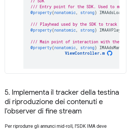
// SDK
/// Entry point for the SDK. Used to make 
@property
(
nonatomic
,
strong
)
IMAAdsLoader
/// Playhead used by the SDK to track cont
@property
(
nonatomic
,
strong
)
IMAAVPlayerCo
/// Main point of interaction with the SDK.
@property
(
nonatomic
,
strong
)
IMAAdsManager
ViewController
.
m
5
.
Implementa il tracker della testina
di riproduzione dei contenuti e
l'observer di fine stream
Per riprodurre gli annunci mid-roll, l'SDK IMA deve