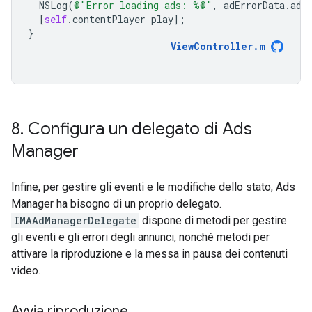
NSLog
(
@"Error loading ads: %@"
,
adErrorData
.
adE
[
self
.
contentPlayer
play
];
}
ViewController
.
m
8
.
Configura un delegato di Ads
Manager
Infine, per gestire gli eventi e le modifiche dello stato, Ads
Manager ha bisogno di un proprio delegato.
IMAAdManagerDelegate
dispone di metodi per gestire
gli eventi e gli errori degli annunci, nonché metodi per
attivare la riproduzione e la messa in pausa dei contenuti
video.
Avvia riproduzione