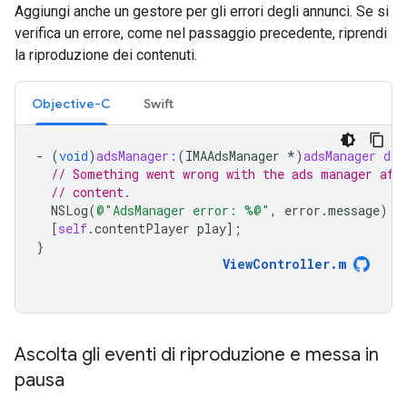
Aggiungi anche un gestore per gli errori degli annunci. Se si
verifica un errore, come nel passaggio precedente, riprendi
la riproduzione dei contenuti.
Objective-C
Swift
-
(
void
)
adsManager:
(
IMAAdsManager
*
)
adsManager
did
// Something went wrong with the ads manager aft
// content.
NSLog
(
@"AdsManager error: %@"
,
error
.
message
);
[
self
.
contentPlayer
play
];
}
ViewController
.
m
Ascolta gli eventi di riproduzione e messa in
pausa