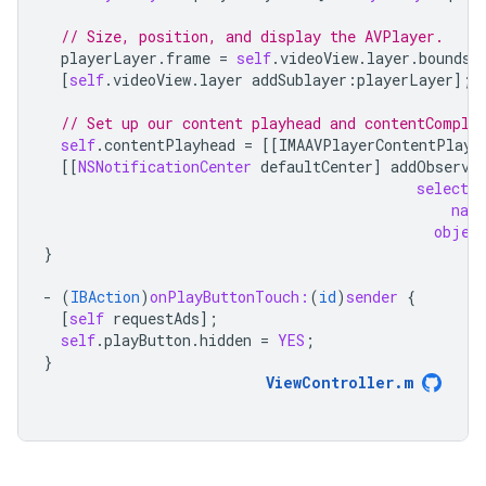
// Size, position, and display the AVPlayer.
playerLayer
.
frame
=
self
.
videoView
.
layer
.
bounds
;
[
self
.
videoView
.
layer
addSublayer
:
playerLayer
];
// Set up our content playhead and contentComple
self
.
contentPlayhead
=
[[
IMAAVPlayerContentPlayh
[[
NSNotificationCenter
defaultCenter
]
addObserve
selector
nam
objec
}
-
(
IBAction
)
onPlayButtonTouch:
(
id
)
sender
{
[
self
requestAds
];
self
.
playButton
.
hidden
=
YES
;
}
ViewController
.
m