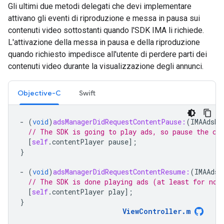
Gli ultimi due metodi delegati che devi implementare
attivano gli eventi di riproduzione e messa in pausa sui
contenuti video sottostanti quando l'SDK IMA li richiede.
L'attivazione della messa in pausa e della riproduzione
quando richiesto impedisce all'utente di perdere parti dei
contenuti video durante la visualizzazione degli annunci.
Objective-C
Swift
-
(
void
)
adsManagerDidRequestContentPause:
(
IMAAdsMa
// The SDK is going to play ads, so pause the co
[
self
.
contentPlayer
pause
];
}
-
(
void
)
adsManagerDidRequestContentResume:
(
IMAAdsM
// The SDK is done playing ads (at least for now
[
self
.
contentPlayer
play
];
}
ViewController
.
m