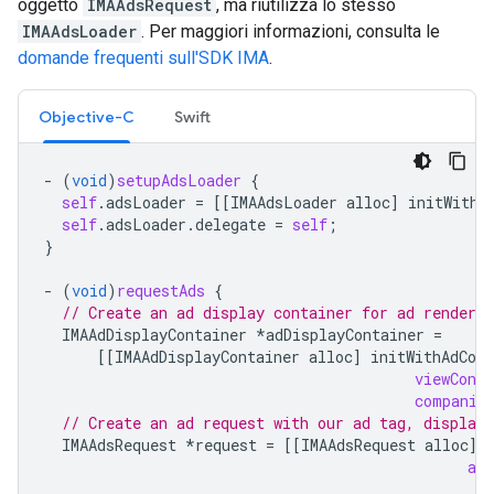
oggetto
IMAAdsRequest
, ma riutilizza lo stesso
IMAAdsLoader
. Per maggiori informazioni, consulta le
domande frequenti sull'SDK IMA
.
Objective-C
Swift
-
(
void
)
setupAdsLoader
{
self
.
adsLoader
=
[[
IMAAdsLoader
alloc
]
initWithS
self
.
adsLoader
.
delegate
=
self
;
}
-
(
void
)
requestAds
{
// Create an ad display container for ad renderin
IMAAdDisplayContainer
*
adDisplayContainer
=
[[
IMAAdDisplayContainer
alloc
]
initWithAdCont
viewContr
companio
// Create an ad request with our ad tag, display 
IMAAdsRequest
*
request
=
[[
IMAAdsRequest
alloc
]
adD