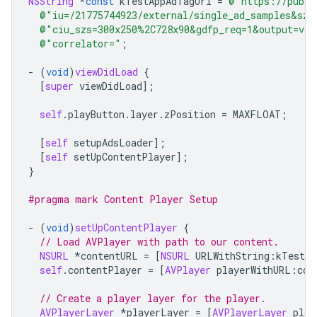
NSString
*
const
kTestAppAdTagUrl
=
@"https://pubad
@"iu=/21775744923/external/single_ad_samples&sz=
@"ciu_szs=300x250%2C728x90&gdfp_req=1&output=vas
@"correlator="
;
-
(
void
)
viewDidLoad
{
[
super
viewDidLoad
];
self
.
playButton
.
layer
.
zPosition
=
MAXFLOAT
;
[
self
setupAdsLoader
];
[
self
setUpContentPlayer
];
}
#pragma mark Content Player Setup
-
(
void
)
setUpContentPlayer
{
// Load AVPlayer with path to our content.
NSURL
*
contentURL
=
[
NSURL
URLWithString
:
kTestAp
self
.
contentPlayer
=
[
AVPlayer
playerWithURL
:
con
// Create a player layer for the player.
AVPlayerLayer
*
playerLayer
=
[
AVPlayerLayer
play