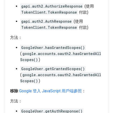
gapi.auth2.AuthorizeResponse
(使用
TokenClient.TokenResponse
付款)
gapi.auth2.AuthResponse
(使用
TokenClient.TokenResponse
付款)
方法：
GoogleUser.hasGrantedScopes()
(
google.accounts.oauth2.hasGrantedAll
Scopes()
)
GoogleUser.getGrantedScopes()
(
google.accounts.oauth2.hasGrantedAll
Scopes()
)
移除
Google 登入 JavaScript 用戶端參照
：
方法：
GoogleUser.getAuthResponse()