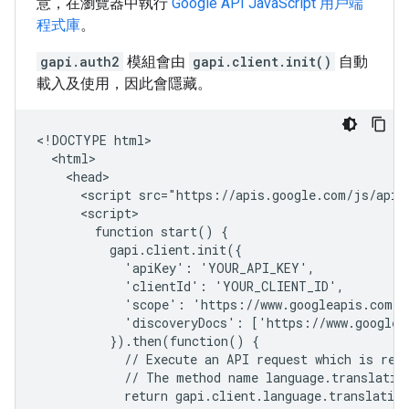
意，在瀏覽器中執行
Google API JavaScript 用戶端
程式庫
。
gapi.auth2
模組會由
gapi.client.init()
自動
載入及使用，因此會隱藏。
<!DOCTYPE html>

  <html>

    <head>

      <script src="https://apis.google.com/js/api.j
      <script>

        function start() {

          gapi.client.init({

            'apiKey': 'YOUR_API_KEY',

            'clientId': 'YOUR_CLIENT_ID',

            'scope': 'https://www.googleapis.com/au
            'discoveryDocs': ['https://www.googleap
          }).then(function() {

            // Execute an API request which is retu
            // The method name language.translation
            return gapi.client.language.translation