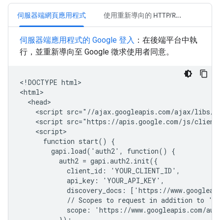
伺服器端網頁應用程式
使用重新導向的 HTTP/REST
伺服器端應用程式的 Google 登入
：在後端平台中執
行，並重新導向至 Google 徵求使用者同意。
<!DOCTYPE html>

<html>

  <head>

    <script src="//ajax.googleapis.com/ajax/libs/j
    <script src="https://apis.google.com/js/client
    <script>

      function start() {

        gapi.load('auth2', function() {

          auth2 = gapi.auth2.init({

            client_id: 'YOUR_CLIENT_ID',

            api_key: 'YOUR_API_KEY',

            discovery_docs: ['https://www.googleapi
            // Scopes to request in addition to 'pr
            scope: 'https://www.googleapis.com/auth
          });
