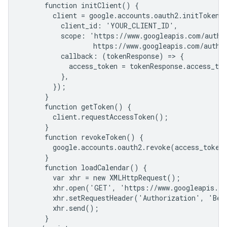
      function initClient() {

        client = google.accounts.oauth2.initTokenCl
          client_id: 'YOUR_CLIENT_ID',

          scope: 'https://www.googleapis.com/auth/c
                  https://www.googleapis.com/auth/c
          callback: (tokenResponse) => {

            access_token = tokenResponse.access_tok
          },

        });

      }

      function getToken() {

        client.requestAccessToken();

      }

      function revokeToken() {

        google.accounts.oauth2.revoke(access_token
      }

      function loadCalendar() {

        var xhr = new XMLHttpRequest();

        xhr.open('GET', 'https://www.googleapis.co
        xhr.setRequestHeader('Authorization', 'Bear
        xhr.send();

      }
