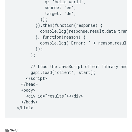
              q: 'hello world',

              source: 'en',

              target: 'de',

            });

          }).then(function(response) {

            console.log(response.result.data.transl
          }, function(reason) {

            console.log('Error: ' + reason.result.e
          });

        };

        // Load the JavaScript client library and i
        gapi.load('client', start);

      </script>

    </head>

    <body>

      <div id="results"></div>

    </body>

新做法