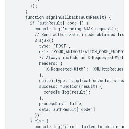
        });

      }

      function signInCallback(authResult) {

        if (authResult['code']) {

          console.log("sending AJAX request");

          // Send authorization code obtained from 
          $.ajax({

            type: 'POST',

            url: 'YOUR_AUTHORIZATION_CODE_ENDPOINT
            // Always include an X-Requested-With h
            headers: {

              'X-Requested-With': 'XMLHttpRequest'

            },

            contentType: 'application/octet-stream;
            success: function(result) {

              console.log(result);

            },

            processData: false,

            data: authResult['code']

          });

        } else {

          console.log('error: failed to obtain auth