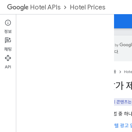
Hotel Prices
Hotel APIs
가이드
API 참조
XML 참조
지원
정보
채팅
수 있습니다.
개요
API
홈
제품
Hote
설정 및 구성
통합 개요
입찰가 
가격 책정 전송 모드
스키마
적립 포인트
핵심 사항:
이 콘텐츠는
다음 방법 중 하
호텔 목록
XML로 호텔 목록 설정
호텔 광고 