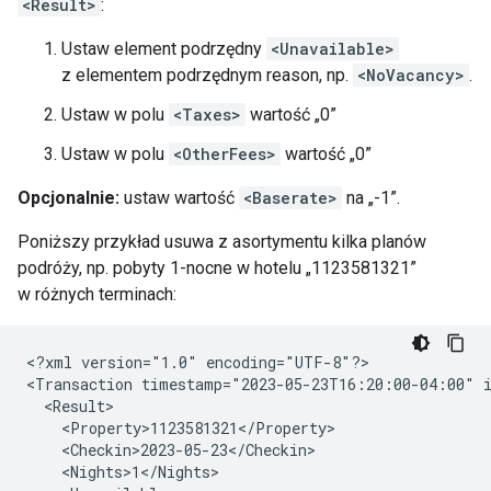
<Result>
:
Ustaw element podrzędny
<Unavailable>
z elementem podrzędnym reason, np.
<NoVacancy>
.
Ustaw w polu
<Taxes>
wartość „0”
Ustaw w polu
<OtherFees>
wartość „0”
Opcjonalnie:
ustaw wartość
<Baserate>
na „-1”.
Poniższy przykład usuwa z asortymentu kilka planów
podróży, np. pobyty 1-nocne w hotelu „1123581321”
w różnych terminach:
<?xml
version="1.0"
encoding="UTF-8"?>

<Transaction
timestamp="2023-05-23T16:20:00-04:00"