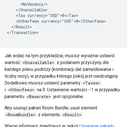
<Tax
<OtherFees
</Result>

</Transaction>

Jak widać na tym przykładzie, musisz wyraźnie ustawić
wartość
<Unavailable>
z podaniem przyczyny
dla
każdego planu podróży
(kombinacji dat zameldowania i
liczby nocy), w przypadku którego pokój jest niedostępny.
Dodatkowo musisz ustawić parametry
<Taxes>
i
<OtherFees>
na 0. Ustawienie wartości –1 w przypadku
parametru
<Baserate>
jest opcjonalne.
Aby usunąć pakiet Room Bundle, usuń element
<RoomBundle>
z elementu
<Result>
.
Więcej informacji znajdziesz w sekcji
Usuwanie pakietu