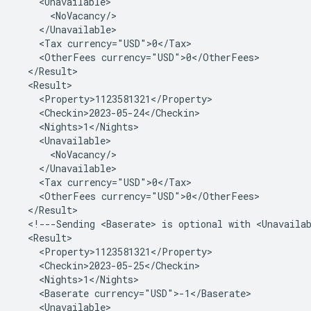
<Tax
<OtherFees
<Tax
<OtherFees
<!---Sending
<Baserate>
is
optional
with
<Unavaila
<Baserate