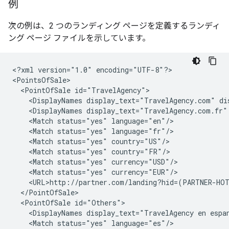
例
次の例は、2 つのランディング ページを定義するランディ
ング ページ ファイルを示しています。
<?xml
version="1.0"
encoding="UTF-8"?>

<PointOfSale
<DisplayNames
display_text="TravelAgency.com"
<DisplayNames
display_text="TravelAgency.com.fr"
<Match
status="yes"
<Match
status="yes"
<Match
status="yes"
<Match
status="yes"
<Match
status="yes"
<Match
status="yes"
<PointOfSale
<DisplayNames
display_text="TravelAgency
en
espa
<Match
status="yes"