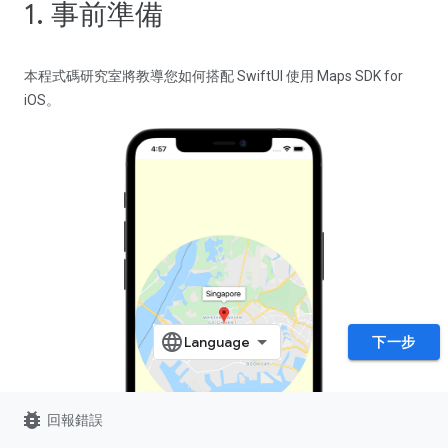
1. 事前準備
本程式碼研究室將教導您如何搭配 SwiftUI 使用 Maps SDK for
iOS。
下一步
bug_report
回報錯誤