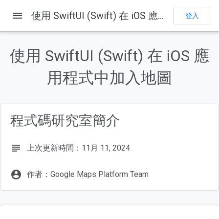
menu
使用 SwiftUI (Swift) 在 iOS 應用程式中加入地圖
首頁
產品
Google Maps Platform
說明文件
iOS
登入
Maps SDK for iOS
範例
提供意見
使用 SwiftUI (Swift) 在 iOS 應
用程式中加入地圖
這個頁面中的內容
1. 事前準備
必要條件
學習內容
程式碼研究室簡介
軟硬體需求
2. 做好準備
subject
上次更新時間：11月 11, 2024
account_circle
作者：Google Maps Platform Team