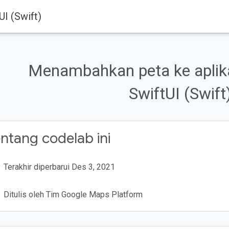
I (Swift)
Google Maps Platform
Dokumentasi
iOS
Maps SDK for iOS
ni
Menambahkan peta ke aplik
i
SwiftUI (Swift
lakukan
perlukan
an
ntang codelab ini
Terakhir diperbarui Des 3, 2021
Ditulis oleh Tim Google Maps Platform