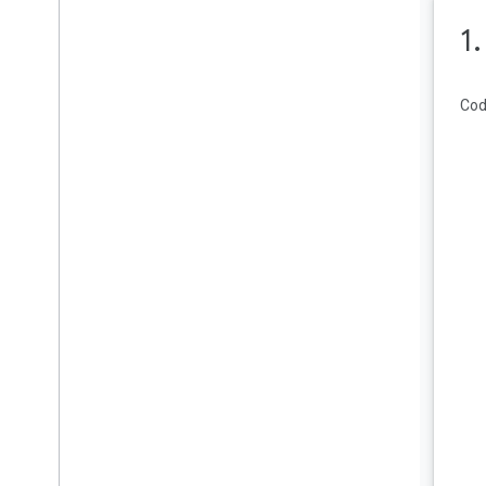
Menambahkan penanda ke
1
peta
Menganimasikan ke kota
Cod
yang dipilih
Mengirim peristiwa ke
SwiftUI
Selamat