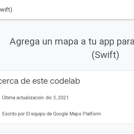
wift)
Productos
Google Maps Platform
Documentación
iOS
Maps 
Agrega un mapa a tu app para
zar
os
(Swift)
erca de este codelab
Última actualización: dic 3, 2021
Escrito por El equipo de Google Maps Platform