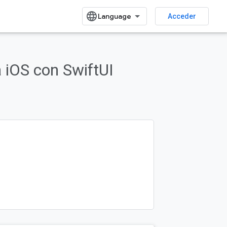
Acceder
SDK for iOS
Ejemplos
 iOS con SwiftUI
Enviar comentarios