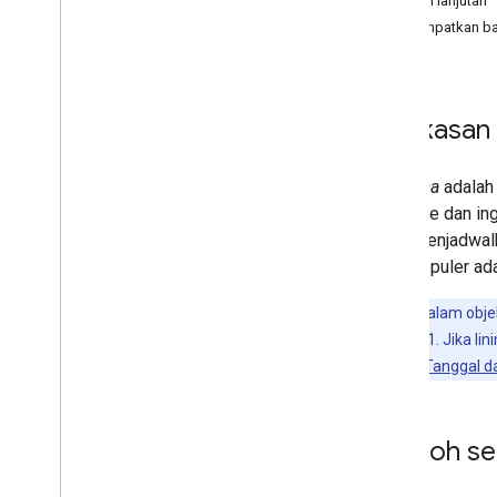
Contoh lanjutan
Galeri Diagram
Menempatkan bat
Diagram Anotasi
Diagram Area
Diagram Batang
Ringkasan
Bagan Balon
Diagram Kalender
Diagram Batang Lilin
Linimasa
adalah 
Diagram Kolom
software dan in
Diagram Kombinasi
perlu menjadwalk
Diagram Perbedaan
yang populer ad
Diagram Donat
Diagram Gantt
Catatan:
Dalam objek
Diagram Pengukur
adalah bulan 11. Jika l
Diagram Geografis
lihat halaman
Tanggal d
Histogram
Interval
Contoh se
Diagram Garis
Peta