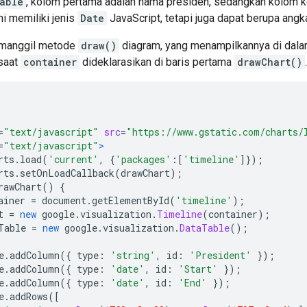
able
, kolom pertama adalah nama presiden, sedangkan kolom k
ni memiliki jenis
Date
JavaScript, tetapi juga dapat berupa angk
memanggil metode
draw()
diagram, yang menampilkannya di dal
saat
container
dideklarasikan di baris pertama
drawChart()
.
=
"text/javascript"
src
=
"https://www.gstatic.com/charts/
=
"text/javascript"
>
rts
.
load
(
'current'
,
{
'packages'
:[
'timeline'
]});
rts
.
setOnLoadCallback
(
drawChart
);
rawChart
()
{
ainer 
=
 document
.
getElementById
(
'timeline'
);
t 
=
new
 google
.
visualization
.
Timeline
(
container
);
Table 
=
new
 google
.
visualization
.
DataTable
();
e
.
addColumn
({
 type
:
'string'
,
 id
:
'President'
});
e
.
addColumn
({
 type
:
'date'
,
 id
:
'Start'
});
e
.
addColumn
({
 type
:
'date'
,
 id
:
'End'
});
e
.
addRows
([