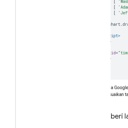
[
'Was
Kontrol dan Dasbor
[
'Ada
Toolbar
[
'Jef
Diagram
Editor
        chart
.
dr
}
Data Diagram
</script>
Tabel
Data dan Data
View
</head>
Peran Data
<body>
Tanggal dan Waktu
<div
id
=
"tim
Cara Menghubungkan Database
</body>
</html>
Menyerap Data Diagram dari Sumber
Lain
Menyerap Data dari Google
Spreadsheet
Linimasa Google
Cara Menerapkan Jenis Data Baru
menyesuaikan ta
Memberi l