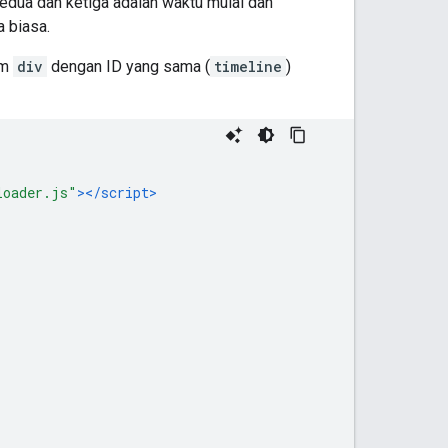
edua dan ketiga adalah waktu mulai dan
a biasa.
am
div
dengan ID yang sama (
timeline
)
loader.js"
></script>