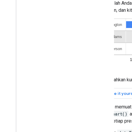
Diagram Org
Katakanlah Anda
Diagram Lingkaran
presiden, dan ki
Diagram Sankey
Diagram Sebar
Diagram Area yang Dilewati
Diagram Tabel
Jadwal
Diagram Peta Hierarki
Garis tren
Diagram Vega
Diagram Waterfall
Pohon Kata
Mengarahkan kurs
Contoh Lain-Lain
Cara Menggambar Diagram
Setelah memuat
Pengantar
drawChart()
a
chart
.
draw(
)
untuk setiap pre
Chart
Wrapper
Tambahkan Interaktivitas