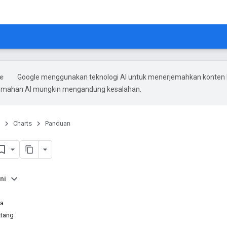
Google menggunakan teknologi AI untuk menerjemahkan konten
rjemahan AI mungkin mengandung kesalahan.
Charts
Panduan
ni
na
atang