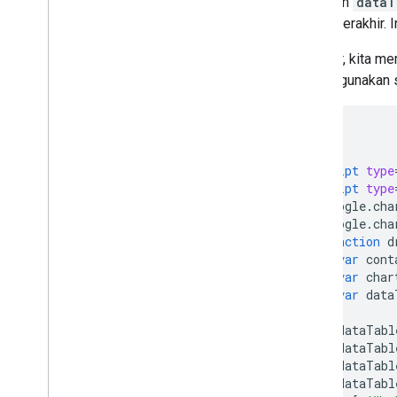
Di dalam
dataT
Cara Menggunakan Spreadsheet
waktu berakhir. I
dengan Diagram
Cara Mencetak PNG
Terakhir, kita 
yang digunakan 
Penggunaan Lanjutan
Cara Menyesuaikan Diagram
Opsi Sumbu
<html>
Cara Membuat Jenis Diagram Baru
<head>
<script
type
Garis bidik
<script
type
Formatter
      google
.
cha
Jalur
      google
.
cha
Overlay
function
 d
Poin
var
 cont
var
 char
Tooltip
var
 data
Fitur Pengembangan
        dataTabl
Berinteraksi dengan Diagram
        dataTabl
Acara
        dataTabl
        dataTabl
Animasi