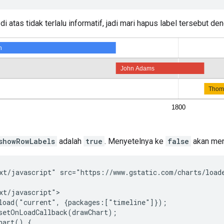
di atas tidak terlalu informatif, jadi mari hapus label tersebut d
showRowLabels
adalah
true
. Menyetelnya ke
false
akan men
xt/javascript" src="https://www.gstatic.com/charts/loade
xt/javascript">

load("current", {packages:["timeline"]});

setOnLoadCallback(drawChart);

hart() {
