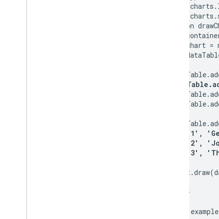
  google.charts.
  google.charts.
  function drawC
    var containe
    var chart = 
    var dataTabl
    dataTable.ad
dataTable.a
    dataTable.ad
    dataTable.ad
    dataTable.ad
      [ 
'1', 'G
      [ 
'2', 'J
      [ 
'3', 'T
    chart.draw(d
  }

</script>
