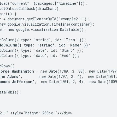
load("current", {packages:["timeline"]});

setOnLoadCallback(drawChart);

hart() {

r = document.getElementById('example2.1');

new google.visualization.Timeline(container);

e = new google.visualization.DataTable();

dColumn({ type: 'string', id: 'Term' });

ddColumn({ type: 'string', id: 'Name' });
dColumn({ type: 'date', id: 'Start' });

dColumn({ type: 'date', id: 'End' });

dRows([

eorge Washington'
, new Date(1789, 3, 30), new Date(1797,
ohn Adams'
,        new Date(1797, 2, 4),  new Date(1801,
homas Jefferson'
,  new Date(1801, 2, 4),  new Date(1809
ataTable);
