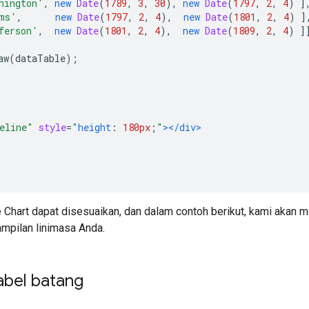
hington'
,
new
Date
(
1789
,
3
,
30
),
new
Date
(
1797
,
2
,
4
)
]
ms'
,
new
Date
(
1797
,
2
,
4
),
new
Date
(
1801
,
2
,
4
)
]
ferson'
,
new
Date
(
1801
,
2
,
4
),
new
Date
(
1809
,
2
,
4
)
]
aw
(
dataTable
);
eline"
style
=
"
height
:
180px
;
"
></div>
 Chart dapat disesuaikan, dan dalam contoh berikut, kami akan
mpilan linimasa Anda.
abel batang