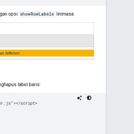
engan opsi
showRowLabels
linimasa.
ghapus label baris:
r.js"></script>
