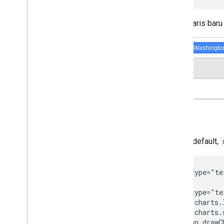
Label baris baru 
Secara default,
<script type="te
<script type="te
  google.charts.
  google.charts.
  function drawC