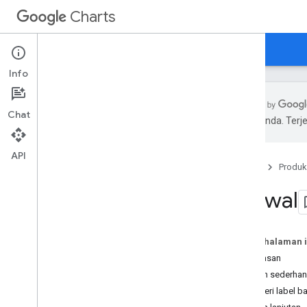
Charts
Beranda
Panduan
Referensi
Dukungan
Info
Chat
pilihan Anda. Te
Ikhtisar
API
Beranda
Produk
Halo
,
Tangga Lagu!
Panduan memulai
Jadwal
Memuat Library Chart
Menyiapkan Data
Menyesuaikan Diagram
Pada halaman i
Menggambar Diagram
Ringkasan
Menggambar Beberapa Diagram
Contoh sederha
Memberi label b
Jenis Diagram