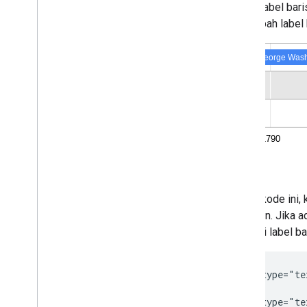
Selain label bar
mengubah label 
Dalam kode ini, 
presiden. Jika 
sebagai label ba
<script type="te
<script type="te