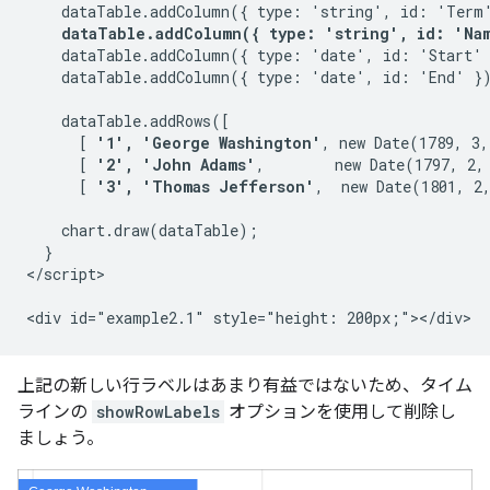
    dataTable.addColumn({ type: 'string', id: 'Term'
dataTable.addColumn({ type: 'string', id: 'Na
    dataTable.addColumn({ type: 'date', id: 'Start' 
    dataTable.addColumn({ type: 'date', id: 'End' })
    dataTable.addRows([

      [ 
'1', 'George Washington'
, new Date(1789, 3,
      [ 
'2', 'John Adams'
,        new Date(1797, 2,
      [ 
'3', 'Thomas Jefferson'
,  new Date(1801, 2,
    chart.draw(dataTable);

  }

</script>

上記の新しい行ラベルはあまり有益ではないため、タイム
ラインの
showRowLabels
オプションを使用して削除し
ましょう。