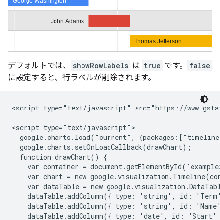
デフォルトでは、
showRowLabels
は
true
です。
false
に設定すると、行ラベルが削除されます。
<script type="text/javascript" src="https://www.gstat
<script type="text/javascript">

  google.charts.load("current", {packages:["timeline
  google.charts.setOnLoadCallback(drawChart);

  function drawChart() {

    var container = document.getElementById('example2
    var chart = new google.visualization.Timeline(con
    var dataTable = new google.visualization.DataTabl
    dataTable.addColumn({ type: 'string', id: 'Term'
    dataTable.addColumn({ type: 'string', id: 'Name'
    dataTable.addColumn({ type: 'date', id: 'Start' 