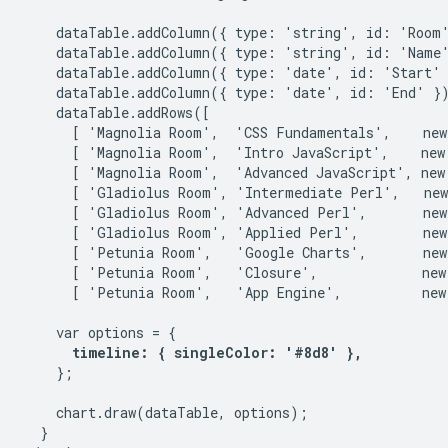
    dataTable.addColumn({ type: 'string', id: 'Room'
    dataTable.addColumn({ type: 'string', id: 'Name'
    dataTable.addColumn({ type: 'date', id: 'Start' 
    dataTable.addColumn({ type: 'date', id: 'End' })
    dataTable.addRows([

      [ 'Magnolia Room',  'CSS Fundamentals',    new
      [ 'Magnolia Room',  'Intro JavaScript',    new
      [ 'Magnolia Room',  'Advanced JavaScript', new
      [ 'Gladiolus Room', 'Intermediate Perl',   new
      [ 'Gladiolus Room', 'Advanced Perl',       new
      [ 'Gladiolus Room', 'Applied Perl',        new
      [ 'Petunia Room',   'Google Charts',       new
      [ 'Petunia Room',   'Closure',             new
      [ 'Petunia Room',   'App Engine',          new
    var options = {

timeline: { singleColor: '#8d8' },
    };

    chart.draw(dataTable, options);

  }
