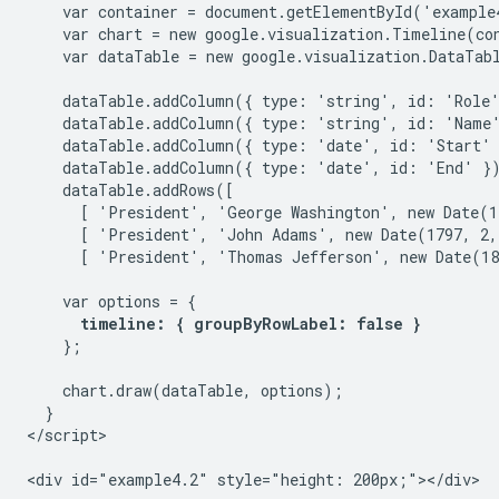
    var container = document.getElementById('example4
    var chart = new google.visualization.Timeline(con
    var dataTable = new google.visualization.DataTabl
    dataTable.addColumn({ type: 'string', id: 'Role'
    dataTable.addColumn({ type: 'string', id: 'Name'
    dataTable.addColumn({ type: 'date', id: 'Start' 
    dataTable.addColumn({ type: 'date', id: 'End' })
    dataTable.addRows([

      [ 'President', 'George Washington', new Date(1
      [ 'President', 'John Adams', new Date(1797, 2,
      [ 'President', 'Thomas Jefferson', new Date(18
    var options = {

timeline: { groupByRowLabel: false }
    };

    chart.draw(dataTable, options);

  }

</script>
