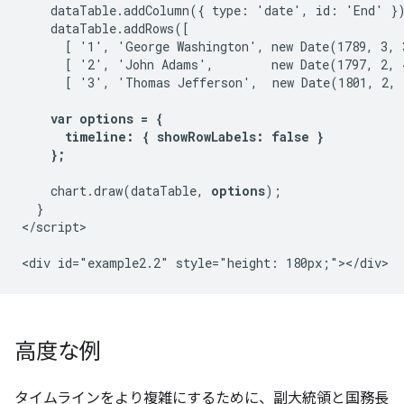
    dataTable.addColumn({ type: 'date', id: 'End' })
    dataTable.addRows([

      [ '1', 'George Washington', new Date(1789, 3, 
      [ '2', 'John Adams',        new Date(1797, 2, 
      [ '3', 'Thomas Jefferson',  new Date(1801, 2, 
var options = {

      timeline: { showRowLabels: false }

    };
    chart.draw(dataTable, 
options
);

  }

</script>

高度な例
タイムラインをより複雑にするために、副大統領と国務長