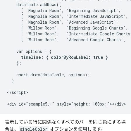
    dataTable.addRows([

      [ 'Magnolia Room', 'Beginning JavaScript',    
      [ 'Magnolia Room', 'Intermediate JavaScript', 
      [ 'Magnolia Room', 'Advanced JavaScript',     
      [ 'Willow Room',   'Beginning Google Charts', 
      [ 'Willow Room',   'Intermediate Google Charts
      [ 'Willow Room',   'Advanced Google Charts',  
    var options = {

timeline: { colorByRowLabel: true }
    };

    chart.draw(dataTable, options);

  }

</script>

表示している行に関係なくすべてのバーを同じ色にする場
合は、
singleColor
オプションを使用します。