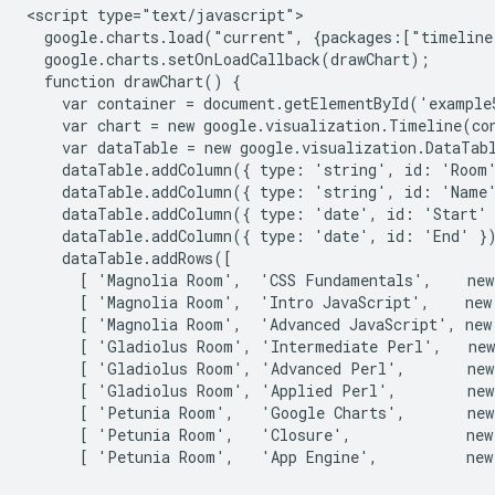
<script type="text/javascript">

  google.charts.load("current", {packages:["timeline
  google.charts.setOnLoadCallback(drawChart);

  function drawChart() {

    var container = document.getElementById('example5
    var chart = new google.visualization.Timeline(con
    var dataTable = new google.visualization.DataTabl
    dataTable.addColumn({ type: 'string', id: 'Room'
    dataTable.addColumn({ type: 'string', id: 'Name'
    dataTable.addColumn({ type: 'date', id: 'Start' 
    dataTable.addColumn({ type: 'date', id: 'End' })
    dataTable.addRows([

      [ 'Magnolia Room',  'CSS Fundamentals',    new
      [ 'Magnolia Room',  'Intro JavaScript',    new
      [ 'Magnolia Room',  'Advanced JavaScript', new
      [ 'Gladiolus Room', 'Intermediate Perl',   new
      [ 'Gladiolus Room', 'Advanced Perl',       new
      [ 'Gladiolus Room', 'Applied Perl',        new
      [ 'Petunia Room',   'Google Charts',       new
      [ 'Petunia Room',   'Closure',             new
      [ 'Petunia Room',   'App Engine',          new