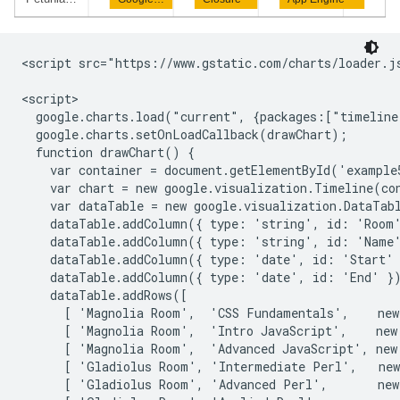
<script src="https://www.gstatic.com/charts/loader.js
<script>

  google.charts.load("current", {packages:["timeline
  google.charts.setOnLoadCallback(drawChart);

  function drawChart() {

    var container = document.getElementById('example5
    var chart = new google.visualization.Timeline(con
    var dataTable = new google.visualization.DataTabl
    dataTable.addColumn({ type: 'string', id: 'Room'
    dataTable.addColumn({ type: 'string', id: 'Name'
    dataTable.addColumn({ type: 'date', id: 'Start' 
    dataTable.addColumn({ type: 'date', id: 'End' })
    dataTable.addRows([

      [ 'Magnolia Room',  'CSS Fundamentals',    new
      [ 'Magnolia Room',  'Intro JavaScript',    new
      [ 'Magnolia Room',  'Advanced JavaScript', new
      [ 'Gladiolus Room', 'Intermediate Perl',   new
      [ 'Gladiolus Room', 'Advanced Perl',       new