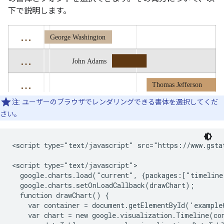
下で説明します。
注: ユーザーのブラウザでレンダリングできる書体を選択してくだ
さい。
<script type="text/javascript" src="https://www.gstat
<script type="text/javascript">

  google.charts.load("current", {packages:["timeline
  google.charts.setOnLoadCallback(drawChart);

  function drawChart() {

    var container = document.getElementById('example6
    var chart = new google.visualization.Timeline(con