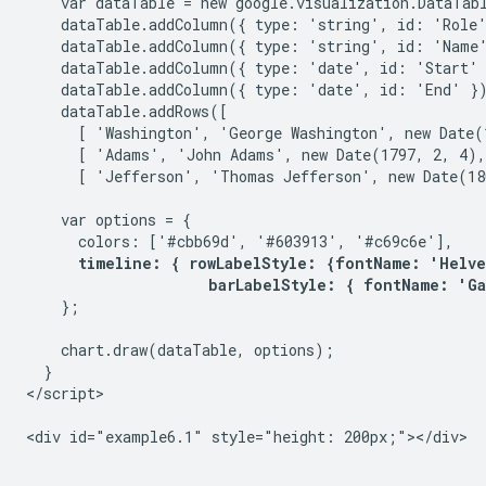
    var dataTable = new google.visualization.DataTabl
    dataTable.addColumn({ type: 'string', id: 'Role'
    dataTable.addColumn({ type: 'string', id: 'Name'
    dataTable.addColumn({ type: 'date', id: 'Start' 
    dataTable.addColumn({ type: 'date', id: 'End' })
    dataTable.addRows([

      [ 'Washington', 'George Washington', new Date(
      [ 'Adams', 'John Adams', new Date(1797, 2, 4),
      [ 'Jefferson', 'Thomas Jefferson', new Date(18
    var options = {

      colors: ['#cbb69d', '#603913', '#c69c6e'],

timeline: { rowLabelStyle: {fontName: 'Helve
                     barLabelStyle: { fontName: 'G
    };

    chart.draw(dataTable, options);

  }

</script>

<div id="example6.1" style="height: 200px;"></div>
