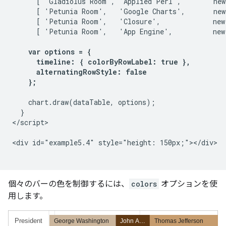
      [ 'Gladiolus Room', 'Applied Perl',        new
      [ 'Petunia Room',   'Google Charts',       new
      [ 'Petunia Room',   'Closure',             new
      [ 'Petunia Room',   'App Engine',          new
var options = {

      timeline: { colorByRowLabel: true },

      alternatingRowStyle: false

    };
    chart.draw(dataTable, options);

  }

</script>

<div id="example5.4" style="height: 150px;"></div>

個々のバーの色を制御するには、
colors
オプションを使
用します。