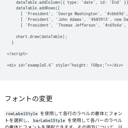
    dataTable.addColumn({ type: 'date', id: 'End' })
    dataTable.addRows([

      [ 'President', 'George Washington', '#cbb69d',
      [ 'President', 'John Adams', '#603913', new Da
      [ 'President', 'Thomas Jefferson', '#c69c6e', 
    chart.draw(dataTable);

  }

</script>

<div id="example5.6" style="height: 150px;"></div>

フォントの変更
rowLabelStyle
を使用して各行のラベルの書体とフォン
トを選択し、
barLabelStyle
を使用して各バーのラベル
の書体とフォントを選択できます。その両方について、以