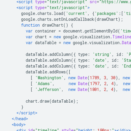
<script
type
=
"text/javascript"
src
=
"https://www.
<script
type
=
"text/javascript"
>
      google
.
charts
.
load
(
'current'
,
{
'packages'
:[
'ti
      google
.
charts
.
setOnLoadCallback
(
drawChart
);
function
 drawChart
()
{
var
 container 
=
 document
.
getElementById
(
'tim
var
 chart 
=
new
 google
.
visualization
.
Timelin
var
 dataTable 
=
new
 google
.
visualization
.
Dat
        dataTable
.
addColumn
({
 type
:
'string'
,
 id
:
'P
        dataTable
.
addColumn
({
 type
:
'date'
,
 id
:
'St
        dataTable
.
addColumn
({
 type
:
'date'
,
 id
:
'En
        dataTable
.
addRows
([
[
'Washington'
,
new
Date
(
1789
,
3
,
30
),
new
[
'Adams'
,
new
Date
(
1797
,
2
,
4
),
new
[
'Jefferson'
,
new
Date
(
1801
,
2
,
4
),
new
        chart
.
draw
(
dataTable
);
}
</script>
</head>
<body>
<div
id
=
"timeline"
style
=
"
height
:
180px
;
"
></div>