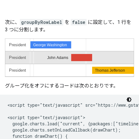
次に、
groupByRowLabel
を
false
に設定して、1 行を
3 つに分割します。
グループ化をオフにするコードは次のとおりです。
<script type="text/javascript" src="https://www.gstat
<script type="text/javascript">

  google.charts.load("current", {packages:["timeline
  google.charts.setOnLoadCallback(drawChart);

  function drawChart() {
