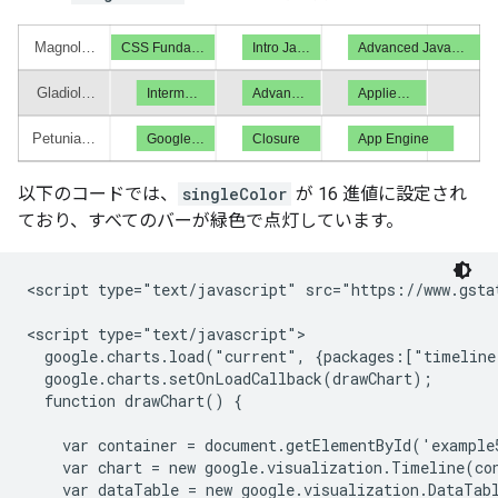
以下のコードでは、
singleColor
が 16 進値に設定され
ており、すべてのバーが緑色で点灯しています。
<script type="text/javascript" src="https://www.gstat
<script type="text/javascript">

  google.charts.load("current", {packages:["timeline
  google.charts.setOnLoadCallback(drawChart);

  function drawChart() {

    var container = document.getElementById('example5
    var chart = new google.visualization.Timeline(con
    var dataTable = new google.visualization.DataTabl