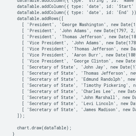
    dataTable.addColumn({ type: 'string', id: 'Name'
    dataTable.addColumn({ type: 'date', id: 'Start' 
    dataTable.addColumn({ type: 'date', id: 'End' })
    dataTable.addRows([

      [ 'President', 'George Washington', new Date(1
      [ 'President', 'John Adams', new Date(1797, 2,
      [ 'President', 'Thomas Jefferson', new Date(18
      [ 'Vice President', 'John Adams', new Date(178
      [ 'Vice President', 'Thomas Jefferson', new Da
      [ 'Vice President', 'Aaron Burr', new Date(180
      [ 'Vice President', 'George Clinton', new Date
      [ 'Secretary of State', 'John Jay', new Date(17
      [ 'Secretary of State', 'Thomas Jefferson', ne
      [ 'Secretary of State', 'Edmund Randolph', new
      [ 'Secretary of State', 'Timothy Pickering', n
      [ 'Secretary of State', 'Charles Lee', new Dat
      [ 'Secretary of State', 'John Marshall', new Da
      [ 'Secretary of State', 'Levi Lincoln', new Da
      [ 'Secretary of State', 'James Madison', new D
    ]);

    chart.draw(dataTable);

  }
