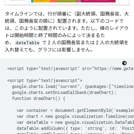
タイムラインでは、行が順番に（副大統領、国務長官、大
統領、国務長官の順に）配置されます。以下のコードで
は、このように配置されています。ただし、棒のレイアウ
トは開始時間と終了時間のみによって決まるた
め、
dataTable
で 2 人の国務長官または 2 人の大統領を
入れ替えても、グラフには影響しません。
<script type="text/javascript" src="https://www.gstat
<script type="text/javascript">

  google.charts.load("current", {packages:["timeline
  google.charts.setOnLoadCallback(drawChart);

  function drawChart() {

    var container = document.getElementById('example3
    var chart = new google.visualization.Timeline(con
    var dataTable = new google.visualization.DataTabl
    dataTable.addColumn({ type: 'string', id: 'Posit