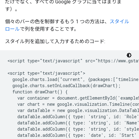
だけでなく、すべての Google グラフに当てはまりま
す）。
個々のバーの色を制御するもう 1 つの方法は、
スタイル
ロール
で列を使用することです。
スタイル列を追加して入力するためのコード:
<script type="text/javascript" src="https://www.gstat
<script type="text/javascript">

  google.charts.load("current", {packages:["timeline
  google.charts.setOnLoadCallback(drawChart);

  function drawChart() {

    var container = document.getElementById('example5
    var chart = new google.visualization.Timeline(con
    var dataTable = new google.visualization.DataTabl
    dataTable.addColumn({ type: 'string', id: 'Role'
    dataTable.addColumn({ type: 'string', id: 'Name'
    dataTable.addColumn({ type: 'string', id: 'style
    dataTable.addColumn({ type: 'date', id: 'Start' 