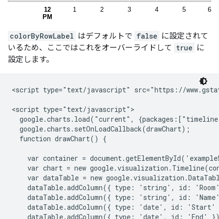
colorByRowLabel
はデフォルトで
false
に設定されて
いるため、ここではこれをオーバーライドして
true
に
設定します。
<script type="text/javascript" src="https://www.gstat
<script type="text/javascript">

  google.charts.load("current", {packages:["timeline
  google.charts.setOnLoadCallback(drawChart);

  function drawChart() {

    var container = document.getElementById('example5
    var chart = new google.visualization.Timeline(con
    var dataTable = new google.visualization.DataTabl
    dataTable.addColumn({ type: 'string', id: 'Room'
    dataTable.addColumn({ type: 'string', id: 'Name'
    dataTable.addColumn({ type: 'date', id: 'Start' 
    dataTable.addColumn({ type: 'date', id: 'End' })