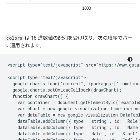
colors
は 16 進数値の配列を受け取り、次の順序でバー
に適用されます。
<script type="text/javascript" src="https://www.gstat
<script type="text/javascript">

  google.charts.load("current", {packages:["timeline
  google.charts.setOnLoadCallback(drawChart);

  function drawChart() {

    var container = document.getElementById('example5
    var chart = new google.visualization.Timeline(con
    var dataTable = new google.visualization.DataTabl
    dataTable.addColumn({ type: 'string', id: 'Role'
    dataTable.addColumn({ type: 'string', id: 'Name'
    dataTable.addColumn({ type: 'date', id: 'Start' 
    dataTable.addColumn({ type: 'date', id: 'End' })