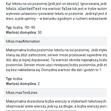
Kąt tekstu na osi poziomej (jeśli jest on skośny). Ignorowana, jeśli 
hAxis.slantedText
false
ma wartość
lub jest w trybie automa
wykresie ustawiono rysowanie tekstu w poziomie. Jeśli kąt jest doda
lewo, a jeśli ujemny – w kierunku zgodnym z ruchem wskazówek z
Typ:
liczba, -90–90
Wartość domyślna:
30
hAxis.maxAlternation
Maksymalna liczba poziomów tekstu na osi poziomej. Jeśli etykiety
staną się zbyt zatłoczone, serwer może przesuwać sąsiednie etykie
dół, aby je lepiej dopasować. Ta wartość określa największą liczbę
poziomów. Serwer może użyć mniejszej liczby poziomów, jeśli etyk
się bez nakładania się. Domyślna wartość dla dat i godzin to 1.
Typ:
liczba
Wartość domyślna:
2
hAxis.maxTextLines
Maksymalna dozwolona liczba wierszy w etykietach tekstowych. E
obejmować wiele wierszy, jeśli są za długie, a liczba wierszy jest d