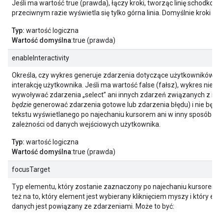
Jeśli ma wartość true (prawda), łączy kroki, tworząc linię schodkow
przeciwnym razie wyświetla się tylko górna linia. Domyślnie kroki s
Typ:
wartość logiczna
Wartość domyślna
:true (prawda)
enableInteractivity
Określa, czy wykres generuje zdarzenia dotyczące użytkowników c
interakcję użytkownika. Jeśli ma wartość false (fałsz), wykres nie b
wywoływać zdarzenia „select” ani innych zdarzeń związanych z int
będzie
generować zdarzenia gotowe lub zdarzenia błędu) i nie będz
tekstu wyświetlanego po najechaniu kursorem ani w inny sposób zm
zależności od danych wejściowych użytkownika.
Typ:
wartość logiczna
Wartość domyślna
:true (prawda)
focusTarget
Typ elementu, który zostanie zaznaczony po najechaniu kursore
też na to, który element jest wybierany kliknięciem myszy i który el
danych jest powiązany ze zdarzeniami. Może to być: