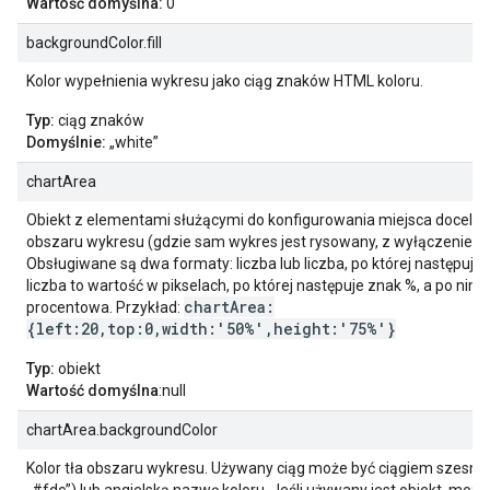
Wartość domyślna:
0
backgroundColor.fill
Kolor wypełnienia wykresu jako ciąg znaków HTML koloru.
Typ:
ciąg znaków
Domyślnie:
„white”
chartArea
Obiekt z elementami służącymi do konfigurowania miejsca docelow
obszaru wykresu (gdzie sam wykres jest rysowany, z wyłączeniem os
Obsługiwane są dwa formaty: liczba lub liczba, po której następuje
liczba to wartość w pikselach, po której następuje znak %, a po nim
chartArea:
procentowa. Przykład:
{left:20,top:0,width:'50%',height:'75%'}
Typ:
obiekt
Wartość domyślna
:null
chartArea.backgroundColor
Kolor tła obszaru wykresu. Używany ciąg może być ciągiem szesn