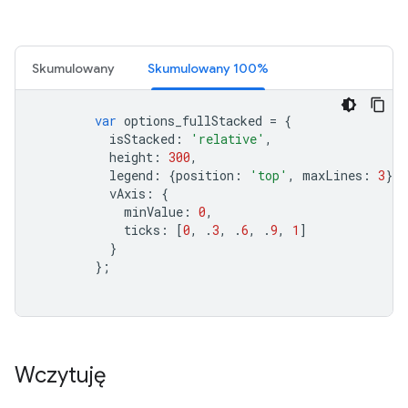
Skumulowany
Skumulowany 100%
var
 options_fullStacked 
=
{
          isStacked
:
'relative'
,
          height
:
300
,
          legend
:
{
position
:
'top'
,
 maxLines
:
3
},
          vAxis
:
{
            minValue
:
0
,
            ticks
:
[
0
,
.
3
,
.
6
,
.
9
,
1
]
}
};
Wczytuję