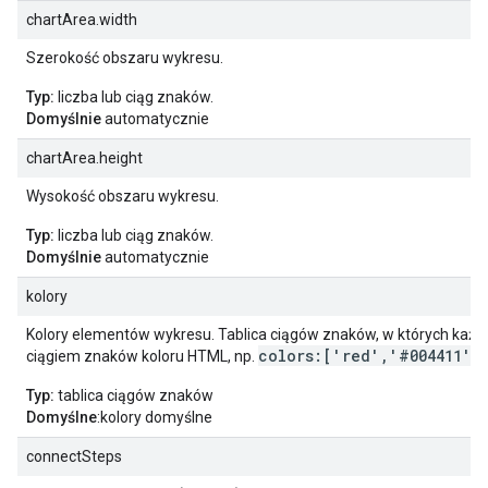
chartArea.width
Szerokość obszaru wykresu.
Typ:
liczba lub ciąg znaków.
Domyślnie
automatycznie
chartArea.height
Wysokość obszaru wykresu.
Typ:
liczba lub ciąg znaków.
Domyślnie
automatycznie
kolory
Kolory elementów wykresu. Tablica ciągów znaków, w których każdy
colors:['red','#004411']
ciągiem znaków koloru HTML, np.
.
Typ:
tablica ciągów znaków
Domyślne
:kolory domyślne
connectSteps