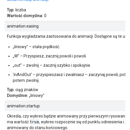
Typ:
liczba
Wartość domyślna:
0
animation.easing
Funkcja wygładzania zastosowana do animacji. Dostępne są te ust
„liniowy” – stała prędkość.
„W” – Przyspiesz, zacznij powoli i powoli.
„out” – zwolnij – zacznij szybko i spokojnie.
'inAndOut' – przyspieszasz i zwalniasz – zaczynaj powoli, pote
potem zwolnij.
Typ:
ciąg znaków
Domyślnie:
„liniowy”
animation.startup
Określa, czy wykres będzie animowany przy pierwszym rysowaniu. 
true
ma wartość
, wykres rozpocznie się od punktu odniesienia i zo
animowany do stanu końcowego.