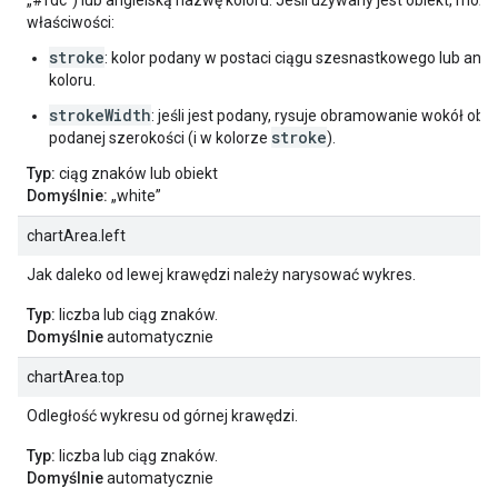
„#fdc”) lub angielską nazwę koloru. Jeśli używany jest obiekt, moż
właściwości:
stroke
: kolor podany w postaci ciągu szesnastkowego lub angi
koloru.
strokeWidth
: jeśli jest podany, rysuje obramowanie wokół ob
stroke
podanej szerokości (i w kolorze
).
Typ:
ciąg znaków lub obiekt
Domyślnie:
„white”
chartArea.left
Jak daleko od lewej krawędzi należy narysować wykres.
Typ:
liczba lub ciąg znaków.
Domyślnie
automatycznie
chartArea.top
Odległość wykresu od górnej krawędzi.
Typ:
liczba lub ciąg znaków.
Domyślnie
automatycznie