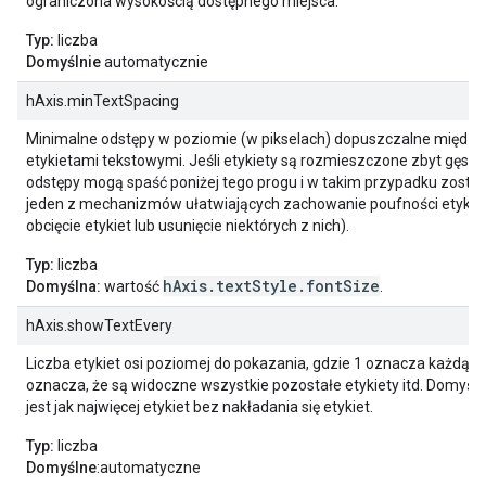
ograniczona wysokością dostępnego miejsca.
Typ:
liczba
Domyślnie
automatycznie
hAxis.minTextSpacing
Minimalne odstępy w poziomie (w pikselach) dopuszczalne między 
etykietami tekstowymi. Jeśli etykiety są rozmieszczone zbyt gęsto 
odstępy mogą spaść poniżej tego progu i w takim przypadku zost
jeden z mechanizmów ułatwiających zachowanie poufności etykiet
obcięcie etykiet lub usunięcie niektórych z nich).
Typ:
liczba
hAxis.textStyle.fontSize
Domyślna:
wartość
.
hAxis.showTextEvery
Liczba etykiet osi poziomej do pokazania, gdzie 1 oznacza każdą et
oznacza, że są widoczne wszystkie pozostałe etykiety itd. Domyśl
jest jak najwięcej etykiet bez nakładania się etykiet.
Typ:
liczba
Domyślne
:automatyczne