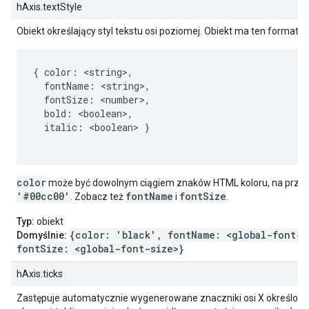
hAxis.textStyle
Obiekt określający styl tekstu osi poziomej. Obiekt ma ten format:
{ color: <string>,

  fontName: <string>,

  fontSize: <number>,

  bold: <boolean>,

  italic: <boolean> }

color
może być dowolnym ciągiem znaków HTML koloru, na przy
'#00cc00'
fontName
fontSize
. Zobacz też
i
.
Typ:
obiekt
{color: 'black', fontName: <global-font-n
Domyślnie:
fontSize: <global-font-size>}
hAxis.ticks
Zastępuje automatycznie wygenerowane znaczniki osi X określoną 