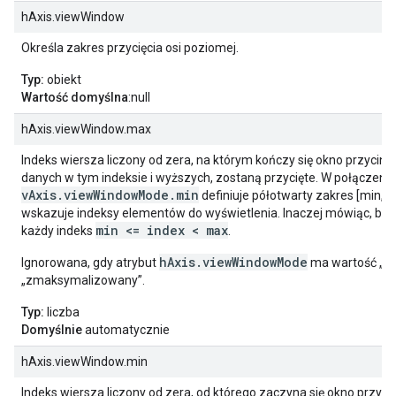
hAxis.viewWindow
Określa zakres przycięcia osi poziomej.
Typ:
obiekt
Wartość domyślna
:null
hAxis.viewWindow.max
Indeks wiersza liczony od zera, na którym kończy się okno przycina
danych w tym indeksie i wyższych, zostaną przycięte. W połączeniu
vAxis.viewWindowMode.min
definiuje półotwarty zakres [min, m
wskazuje indeksy elementów do wyświetlenia. Inaczej mówiąc, będ
min <= index < max
każdy indeks
.
hAxis.viewWindowMode
Ignorowana, gdy atrybut
ma wartość „ła
„zmaksymalizowany”.
Typ:
liczba
Domyślnie
automatycznie
hAxis.viewWindow.min
Indeks wiersza liczony od zera, od którego zaczyna się okno przyci