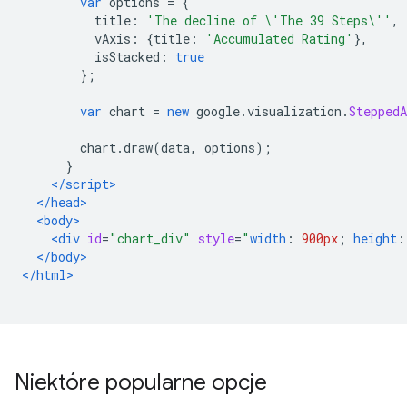
var
 options 
=
{
          title
:
'The decline of \'The 39 Steps\''
,
          vAxis
:
{
title
:
'Accumulated Rating'
},
          isStacked
:
true
};
var
 chart 
=
new
 google
.
visualization
.
SteppedA
        chart
.
draw
(
data
,
 options
);
}
</script>
</head>
<body>
<div
id
=
"chart_div"
style
=
"
width
:
900px
;
height
:
</body>
</html>
Niektóre popularne opcje