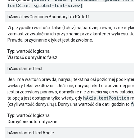
fontSize: <global-font-size>}
hAxis.allowContainerBoundaryTextCutoff
W przypadku wartości false (fałsz) najbardziej zewnętrzne etykiety
zamiast zezwalać na ich przycinanie przez kontener wykresu. Jeśl
Prawda, przycinanie etykiet jest dozwolone.
Typ:
wartość logiczna
Wartość domyślna:
fałsz.
hAxis.slantedText
Jeśli ma wartość prawda, narysuj tekst na osi poziomej pod kątem
większy tekst wzdłuż osi. Jeśli nie, narysuj tekst osi poziomej piono
jest przechylony pionowo, domyślnie nie zmieści się on w całości. 
hAxis.textPosition
ta opcja jest dostępna tylko wtedy, gdy
ma w
fal
(czyli wartość domyślną). Domyślna wartość dla dat i godzin to
Typ:
wartość logiczna
Domyślne
:automatyczne
hAxis.slantedTextAngle