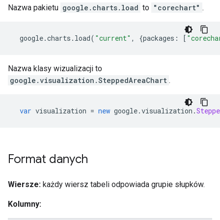
Nazwa pakietu
google.charts.load
to
"corechart"
.
  google
.
charts
.
load
(
"current"
,
{
packages
:
[
"corecha
Nazwa klasy wizualizacji to
google.visualization.SteppedAreaChart
.
var
 visualization 
=
new
 google
.
visualization
.
Steppe
Format danych
Wiersze:
każdy wiersz tabeli odpowiada grupie słupków.
Kolumny: