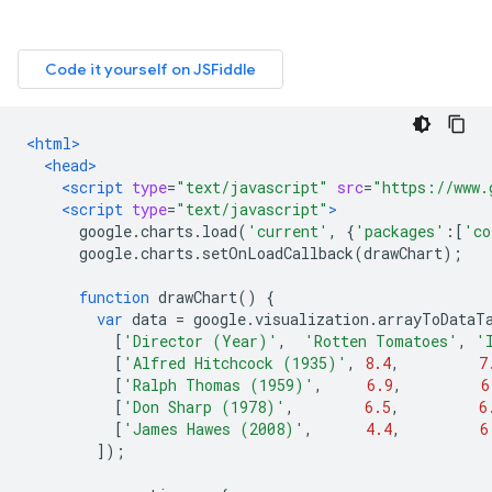
<html>
<head>
<script
type
=
"text/javascript"
src
=
"https://www.
<script
type
=
"text/javascript"
>
      google
.
charts
.
load
(
'current'
,
{
'packages'
:[
'co
      google
.
charts
.
setOnLoadCallback
(
drawChart
);
function
 drawChart
()
{
var
 data 
=
 google
.
visualization
.
arrayToDataT
[
'Director (Year)'
,
'Rotten Tomatoes'
,
'
[
'Alfred Hitchcock (1935)'
,
8.4
,
7
[
'Ralph Thomas (1959)'
,
6.9
,
6
[
'Don Sharp (1978)'
,
6.5
,
6
[
'James Hawes (2008)'
,
4.4
,
6
]);