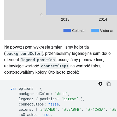
Na powyższym wykresie zmieniliśmy kolor tła
(
backgroundColor
), przenieśliśmy legendę na sam dół o
element
legend.position
, usunęliśmy pionowe linie,
ustawiając wartość
connectSteps
na wartość fałsz, i
dostosowaliśmy kolory. Oto jak to zrobić:
var
 options 
=
{
      backgroundColor
:
'#ddd'
,
      legend
:
{
 position
:
'bottom'
},
      connectSteps
:
false
,
      colors
:
[
'#4374E0'
,
'#53A8FB'
,
'#F1CA3A'
,
'#E
      isStacked
:
true
,