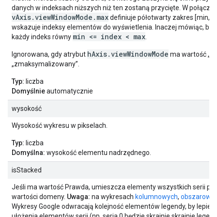
danych w indeksach niższych niż ten zostaną przycięte. W połączen
vAxis.viewWindowMode.max
definiuje półotwarty zakres [min, m
wskazuje indeksy elementów do wyświetlenia. Inaczej mówiąc, będ
min <= index < max
każdy indeks równy
.
hAxis.viewWindowMode
Ignorowana, gdy atrybut
ma wartość „ła
„zmaksymalizowany”.
Typ:
liczba
Domyślnie
automatycznie
wysokość
Wysokość wykresu w pikselach.
Typ:
liczba
Domyślna:
wysokość elementu nadrzędnego.
isStacked
Jeśli ma wartość Prawda, umieszcza elementy wszystkich serii prz
wartości domeny.
Uwaga:
na wykresach
kolumnowych
,
obszarowy
Wykresy Google odwracają kolejność elementów legendy, by lepiej
ułożenia elementów serii (np. seria 0 będzie skrajnie skrajnie legen