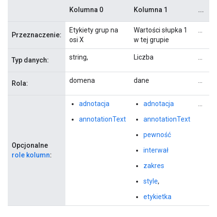
Kolumna 0
Kolumna 1
...
K
Etykiety grup na
Wartości słupka 1
...
W
Przeznaczenie:
osi X
w tej grupie
w
string,
Liczba
...
L
Typ danych:
domena
dane
...
d
Rola:
adnotacja
adnotacja
...
annotationText
annotationText
pewność
Opcjonalne
interwał
role kolumn
:
zakres
style
,
etykietka