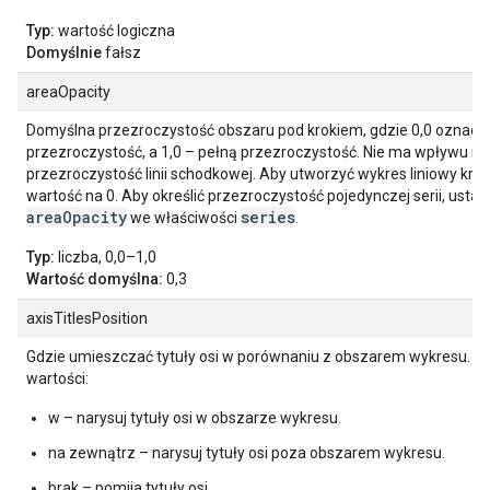
Typ:
wartość logiczna
Domyślnie
fałsz
areaOpacity
Domyślna przezroczystość obszaru pod krokiem, gdzie 0,0 oznacz
przezroczystość, a 1,0 – pełną przezroczystość. Nie ma wpływu na
przezroczystość linii schodkowej. Aby utworzyć wykres liniowy kro
wartość na 0. Aby określić przezroczystość pojedynczej serii, usta
areaOpacity
series
we właściwości
.
Typ:
liczba, 0,0–1,0
Wartość domyślna:
0,3
axisTitlesPosition
Gdzie umieszczać tytuły osi w porównaniu z obszarem wykresu. O
wartości:
w – narysuj tytuły osi w obszarze wykresu.
na zewnątrz – narysuj tytuły osi poza obszarem wykresu.
brak – pomija tytuły osi.