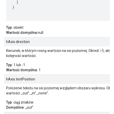
  }

}

Typ:
obiekt
Wartość domyślna
:null
hAxis.direction
-1
Kierunek, w którym rosną wartości na osi poziomej. Określ
, aby 
kolejność wartości.
Typ:
1 lub -1
Wartość domyślna:
1
hAxis.textPosition
Położenie tekstu na osi poziomej względem obszaru wykresu. Obs
wartości: „out”, „in”, „none”.
Typ:
ciąg znaków
Domyślnie:
„out”