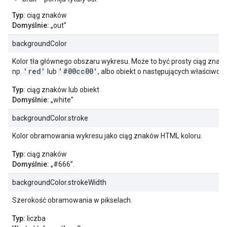
Typ:
ciąg znaków
Domyślnie:
„out”
backgroundColor
Kolor tła głównego obszaru wykresu. Może to być prosty ciąg znak
'red'
'#00cc00'
np.
lub
, albo obiekt o następujących właściwośc
Typ:
ciąg znaków lub obiekt
Domyślnie:
„white”
backgroundColor.stroke
Kolor obramowania wykresu jako ciąg znaków HTML koloru.
Typ:
ciąg znaków
Domyślnie:
„#666”.
backgroundColor.strokeWidth
Szerokość obramowania w pikselach.
Typ:
liczba