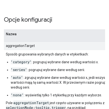
Opcje konfiguracji
Nazwa
aggregationTarget
Sposób grupowania wybranych danych w etykietkach:
'category'
: pogrupuj wybrane dane według wartości x.
'series'
: pogrupuj wybrane dane według serii.
'auto'
: zgrupuj wybrane dane według wartości x, jeśli wszyst
wartości mają tę samą wartość X. W przeciwnym razie pogrupu
według serii.
'none'
: wyświetlaj tylko 1 etykietkę przy każdym wyborze.
aggregationTarget
Pole
jest często używane w połączeniu z 
selectionMode
tooltip.trigger
i
, na przykład: