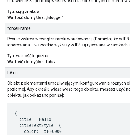
ustawienie za pomocą właściwości dla konkretnych elementów wy
Typ:
ciąg znaków
Wartość domyślna:
„Blogger”
forceIFrame
Rysuje wykres wewnątrz ramki wbudowanej. (Pamiętaj, że w IE8 ta 
ignorowana – wszystkie wykresy w IE8 są rysowane w ramkach i-f
Typ:
wartość logiczna
Wartość domyślna:
fałsz.
hAxis
Obiekt z elementami umożliwiającymi konfigurowanie różnych ele
poziomej. Aby określić właściwości tego obiektu, możesz użyć notacj
obiektu, jak pokazano poniżej:
{

  title: 'Hello',

  titleTextStyle: {

    color: '#FF0000'
