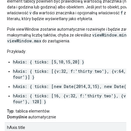
element tablicy powinien być prawidłową wartością znacznika (np. l
data i godzina lub godzina) albo obiektem. Jeśli jest to obiekt, powi
v
f
właściwość
dla wartości znacznika i opcjonalną właściwość
zawi
literału, który będzie wyświetlany jako etykieta.
Pole viewWindow zostanie automatycznie rozwinięte i będzie zawi
viewWindow.min
maksymalną liczbę taktów, chyba że określisz
lu
viewWindow.max
do zastąpienia.
Przykłady:
hAxis: { ticks: [5,10,15,20] }
hAxis: { ticks: [{v:32, f:'thirty two'}, {v:64, f
four'}] }
hAxis: { ticks: [new Date(2014,3,15), new Date(20
hAxis: { ticks: [16, {v:32, f:'thirty two'}, {v:6
four'}, 128] }
Typ:
tablica elementów.
Domyślnie
automatycznie
hAxis.title