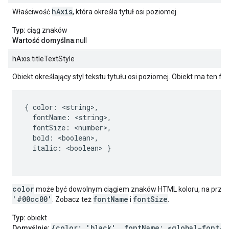
hAxis
Właściwość
, która określa tytuł osi poziomej.
Typ:
ciąg znaków
Wartość domyślna
:null
hAxis.titleTextStyle
Obiekt określający styl tekstu tytułu osi poziomej. Obiekt ma ten fo
{ color: <string>,

  fontName: <string>,

  fontSize: <number>,

  bold: <boolean>,

  italic: <boolean> }

color
może być dowolnym ciągiem znaków HTML koloru, na przy
'#00cc00'
fontName
fontSize
. Zobacz też
i
.
Typ:
obiekt
{color: 'black', fontName: <global-font-n
Domyślnie: