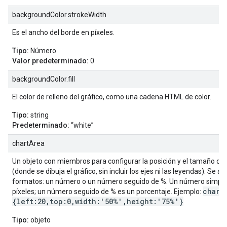
backgroundColor.strokeWidth
Es el ancho del borde en píxeles.
Tipo:
Número
Valor predeterminado:
0
backgroundColor.fill
El color de relleno del gráfico, como una cadena HTML de color.
Tipo:
string
Predeterminado:
“white”
chartArea
Un objeto con miembros para configurar la posición y el tamaño del 
(donde se dibuja el gráfico, sin incluir los ejes ni las leyendas). Se 
formatos: un número o un número seguido de %. Un número simple 
chart
píxeles; un número seguido de % es un porcentaje. Ejemplo:
{left:20,top:0,width:'50%',height:'75%'}
Tipo:
objeto