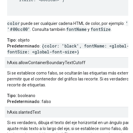
color
'r
puede ser cualquier cadena HTML de color, por ejemplo:
'#00cc00'
fontName
fontSize
. Consulta también
y
.
Tipo:
objeto
{color: 'black', fontName: <global-f
Predeterminado:
fontSize: <global-font-size>}
hAxis.allowContainerBoundaryTextCutoff
Si se establece como falso, se ocultarán las etiquetas más externa
permitir que el contenedor del gráfico las recorte. Si es verdadero, s
recorte de etiquetas.
Tipo:
booleano
Predeterminado:
falso
hAxis.slantedText
Si es verdadero, dibuja el texto del eje horizontal en un ángulo para
ajuste más texto a lo largo del eje; si se establece como falso, dibuja