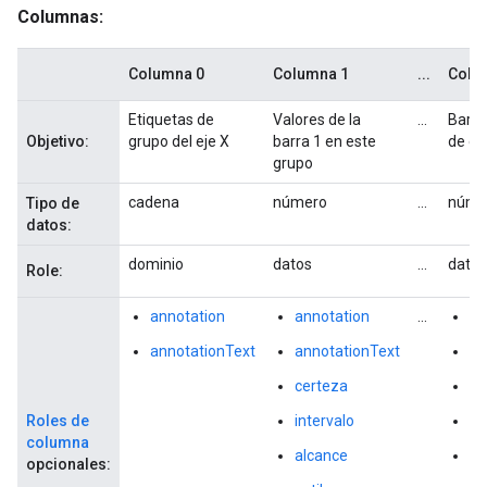
Columnas:
Columna 0
Columna 1
...
Colu
Etiquetas de
Valores de la
...
Barra
Objetivo:
grupo del eje X
barra 1 en este
de es
grupo
cadena
número
...
núme
Tipo de
datos:
dominio
datos
...
datos
Role:
annotation
annotation
...
an
annotationText
annotationText
an
certeza
ce
Roles de
intervalo
in
columna
alcance
al
opcionales: