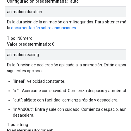
Configuración predeterminada:
"auto"
animation.duration
Es la duración de la animación en milisegundos. Para obtener más d
la
documentación sobre animaciones
.
Tipo:
Número
Valor predeterminado:
0
animation.easing
Es la función de aceleración aplicada a la animación. Están disponib
siguientes opciones:
"lineal": velocidad constante.
"in" - Acercarse con suavidad: Comienza despacio y auméntalo.
"out": aléjate con facilidad: comienza rápido y desacelera.
"inAndOut": Entra y sale con cuidado. Comienza despacio, aumén
desacelera.
Tipo:
string
Predeterminado:
"lineal"