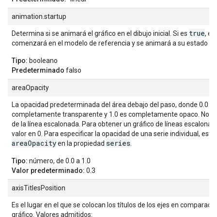
animation.startup
true
Determina si se animará el gráfico en el dibujo inicial. Si es
, el
comenzará en el modelo de referencia y se animará a su estado fin
Tipo:
booleano
Predeterminado
falso
areaOpacity
La opacidad predeterminada del área debajo del paso, donde 0.0 es
completamente transparente y 1.0 es completamente opaco. No af
de la línea escalonada. Para obtener un gráfico de líneas escalonad
valor en 0. Para especificar la opacidad de una serie individual, esta
areaOpacity
series
en la propiedad
.
Tipo:
número, de 0.0 a 1.0
Valor predeterminado:
0.3
axisTitlesPosition
Es el lugar en el que se colocan los títulos de los ejes en comparació
gráfico. Valores admitidos: