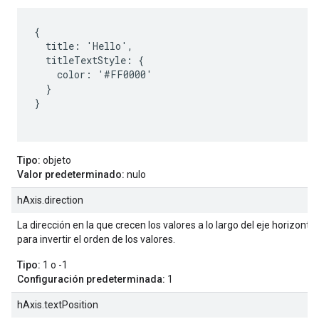
{

  title: 'Hello',

  titleTextStyle: {

    color: '#FF0000'

  }

}

Tipo:
objeto
Valor predeterminado:
nulo
hAxis.direction
La dirección en la que crecen los valores a lo largo del eje horizontal
para invertir el orden de los valores.
Tipo:
1 o -1
Configuración predeterminada:
1
hAxis.textPosition