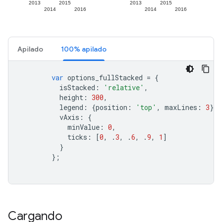
Apilado
100% apilado
var
 options_fullStacked 
=
{
          isStacked
:
'relative'
,
          height
:
300
,
          legend
:
{
position
:
'top'
,
 maxLines
:
3
},
          vAxis
:
{
            minValue
:
0
,
            ticks
:
[
0
,
.
3
,
.
6
,
.
9
,
1
]
}
};
Cargando