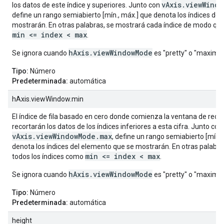
vAxis.viewWind
los datos de este índice y superiores. Junto con
define un rango semiabierto [mín., máx.] que denota los índices de
mostrarán. En otras palabras, se mostrará cada índice de modo qu
min <= index < max
.
hAxis.viewWindowMode
Se ignora cuando
es "pretty" o "maximiz
Tipo:
Número
Predeterminada:
automática
hAxis.viewWindow.min
El índice de fila basado en cero donde comienza la ventana de recor
recortarán los datos de los índices inferiores a esta cifra. Junto con
vAxis.viewWindowMode.max
, define un rango semiabierto [mín.,
denota los índices del elemento que se mostrarán. En otras palabr
min <= index < max
todos los índices como
.
hAxis.viewWindowMode
Se ignora cuando
es "pretty" o "maximiz
Tipo:
Número
Predeterminada:
automática
height