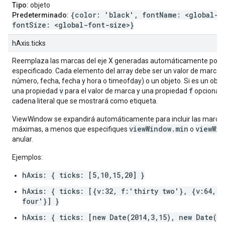
Tipo:
objeto
{color: 'black', fontName: <global-f
Predeterminado:
fontSize: <global-font-size>}
hAxis.ticks
Reemplaza las marcas del eje X generadas automáticamente por el
especificado. Cada elemento del array debe ser un valor de marca 
número, fecha, fecha y hora o timeofday) o un objeto. Si es un obje
v
f
una propiedad
para el valor de marca y una propiedad
opcional 
cadena literal que se mostrará como etiqueta.
ViewWindow se expandirá automáticamente para incluir las marca
viewWindow.min
viewWin
máximas, a menos que especifiques
o
anular.
Ejemplos:
hAxis: { ticks: [5,10,15,20] }
hAxis: { ticks: [{v:32, f:'thirty two'}, {v:64, f
four'}] }
hAxis: { ticks: [new Date(2014,3,15), new Date(20