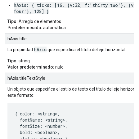
hAxis: { ticks: [16, {v:32, f:'thirty two'}, {v:6
four'}, 128] }
Tipo:
Arreglo de elementos
Predeterminada:
automática
hAxis.title
hAxis
La propiedad
que especifica el título del eje horizontal.
Tipo:
string
Valor predeterminado:
nulo
hAxis.titleTextStyle
Un objeto que especifica el estilo de texto del título del eje horizonta
este formato:
{ color: <string>,

  fontName: <string>,

  fontSize: <number>,

  bold: <boolean>,

  italic: <boolean> }
