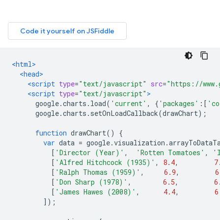
<html>
<head>
<script
type
=
"text/javascript"
src
=
"https://www.
<script
type
=
"text/javascript"
>
      google
.
charts
.
load
(
'current'
,
{
'packages'
:[
'co
      google
.
charts
.
setOnLoadCallback
(
drawChart
);
function
 drawChart
()
{
var
 data 
=
 google
.
visualization
.
arrayToDataT
[
'Director (Year)'
,
'Rotten Tomatoes'
,
'
[
'Alfred Hitchcock (1935)'
,
8.4
,
7
[
'Ralph Thomas (1959)'
,
6.9
,
6
[
'Don Sharp (1978)'
,
6.5
,
6
[
'James Hawes (2008)'
,
4.4
,
6
]);