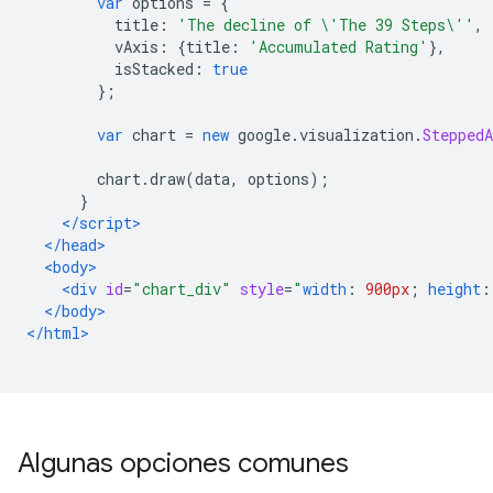
var
 options 
=
{
          title
:
'The decline of \'The 39 Steps\''
,
          vAxis
:
{
title
:
'Accumulated Rating'
},
          isStacked
:
true
};
var
 chart 
=
new
 google
.
visualization
.
SteppedA
        chart
.
draw
(
data
,
 options
);
}
</script>
</head>
<body>
<div
id
=
"chart_div"
style
=
"
width
:
900px
;
height
:
</body>
</html>
Algunas opciones comunes