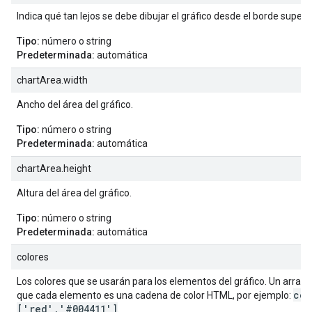
Indica qué tan lejos se debe dibujar el gráfico desde el borde superio
Tipo:
número o string
Predeterminada:
automática
chartArea.width
Ancho del área del gráfico.
Tipo:
número o string
Predeterminada:
automática
chartArea.height
Altura del área del gráfico.
Tipo:
número o string
Predeterminada:
automática
colores
Los colores que se usarán para los elementos del gráfico. Un array 
col
que cada elemento es una cadena de color HTML, por ejemplo:
['red','#004411']
.