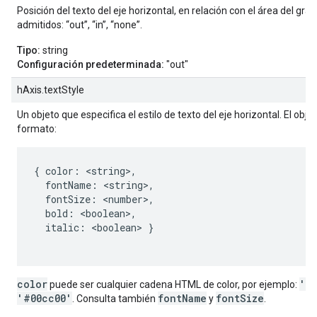
Posición del texto del eje horizontal, en relación con el área del gráf
admitidos: “out”, “in”, “none”.
Tipo:
string
Configuración predeterminada:
"out"
hAxis.textStyle
Un objeto que especifica el estilo de texto del eje horizontal. El obje
formato:
{ color: <string>,

  fontName: <string>,

  fontSize: <number>,

  bold: <boolean>,

  italic: <boolean> }

color
'r
puede ser cualquier cadena HTML de color, por ejemplo:
'#00cc00'
fontName
fontSize
. Consulta también
y
.