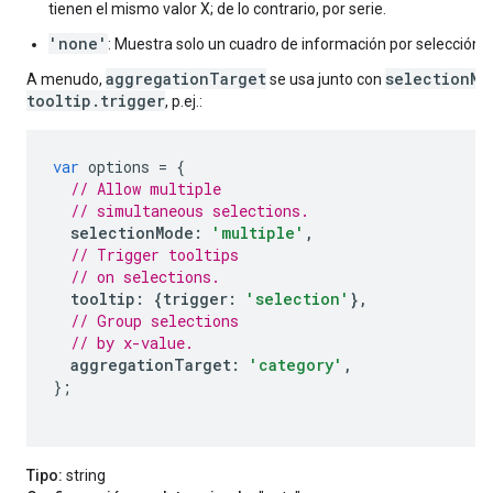
tienen el mismo valor X; de lo contrario, por serie.
'none'
: Muestra solo un cuadro de información por selección.
aggregationTarget
selectionMo
A menudo,
se usa junto con
tooltip.trigger
, p.ej.:
var
 options 
=
{
// Allow multiple
// simultaneous selections.
selectionMode
:
'multiple'
,
// Trigger tooltips
// on selections.
tooltip
:
{
trigger
:
'selection'
},
// Group selections
// by x-value.
aggregationTarget
:
'category'
,
};
Tipo:
string