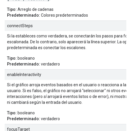
Tipo:
Arreglo de cadenas
Predeterminado:
Colores predeterminados
connectSteps
Si la estableces como verdadera, se conectarán los pasos para for
escalonada. De lo contrario, solo aparecerá la línea superior. La opc
predeterminada es conectar los escalones.
Tipo:
booleano
Predeterminado:
verdadero
enableInteractivity
Si el gráfico arroja eventos basados en el usuario o reacciona a la i
usuario. Si es falso, el gráfico no arrojará "seleccionar" ni otros ev
interacciones (pero
sí
arrojará eventos listos o de error), ni mostrar
ni cambiará según la entrada del usuario.
Tipo:
booleano
Predeterminado:
verdadero
focusTarget