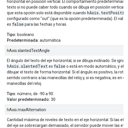
horizontal en posición vertical. El comportamiento predeterminado e
texto si no puede caber todo cuando se dibuja en posición vertical.
hAxis.textPositio
que esta opción solo está disponible cuando
configurado como "out" (que es la opción predeterminada). El valo
false
es
para las fechas y horas.
Tipo:
booleano
Predeterminada:
automática
hAxis.slantedTextAngle
El ángulo del texto del eje horizontal, si se dibuja inclinado. Se ignora
hAxis.slantedText
false
es
o está en modo automático, y el gr
dibujar el texto de forma horizontal. Si el ángulo es positivo, la rotac
sentido contrario a las manecillas del reloj y, si es negativa, es en el
manecillas del reloj.
Tipo:
número, de -90 a 90.
Valor predeterminado:
30
hAxis.maxAlternation
Cantidad máxima de niveles de texto en el eje horizontal. Si las eti
del eje se sobrecargan demasiado, el servidor puede mover las eti