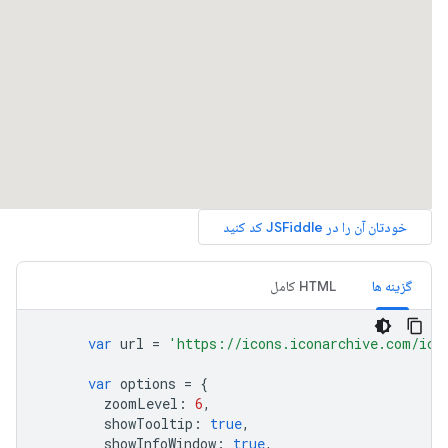
گزینه ها
HTML کامل
var
 url 
=
'https://icons.iconarchive.com/ico
var
 options 
=
{
        zoomLevel
:
6
,
        showTooltip
:
true
,
        showInfoWindow
:
true
,