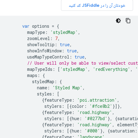
var
 options 
=
{
        mapType
:
'styledMap'
,
        zoomLevel
:
7
,
        showTooltip
:
true
,
        showInfoWindow
:
true
,
        useMapTypeControl
:
true
,
// User will only be able to view/select cus
        mapTypeIds
:
[
'styledMap'
,
'redEverything'
,
'
        maps
:
{
          styledMap
:
{
            name
:
'Styled Map'
,
            styles
:
[
{
featureType
:
'poi.attraction'
,
               stylers
:
[{
color
:
'#fce8b2'
}]},
{
featureType
:
'road.highway'
,
               stylers
:
[{
hue
:
'#0277bd'
},
{
saturati
{
featureType
:
'road.highway'
,
 elementT
               stylers
:
[{
hue
:
'#000'
},
{
saturation
:
{
featureType
:
'landscape'
,