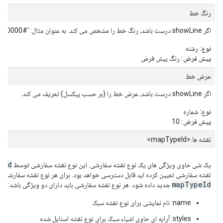
رنگ خط
اگر showLine درست باشد، رنگ خط را مشخص می کند. به عنوان مثال: '#800000'.
نوع:
رشته
پیش فرض:
رنگ پیش فرض
عرض خط
اگر showLine درست باشد، عرض خط را (بر حسب پیکسل) تعریف می کند.
نوع:
شماره
پیش فرض:
10
نقشه ها.<mapTypeId>
eId
یک شی حاوی ویژگی های یک نوع نقشه سفارشی. این نوع نقشه سفارشی توسط
نقشه سفارشی تعیین کرده اید قابل دسترسی خواهد بود. برای هر نوع نقشه سفارشی ای
mapTypeId
جدید داده شود. هر نوع نقشه سفارشی باید دارای دو ویژگی باشد:
name: نام نمایشی برای نوع نقشه سبک
styles: آرایه ای حاوی اشیاء سبک برای نوع نقشه استایل شده