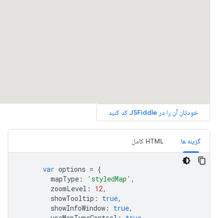
گزینه ها
HTML کامل
var
 options 
=
{
        mapType
:
'styledMap'
,
        zoomLevel
:
12
,
        showTooltip
:
true
,
        showInfoWindow
:
true
,
        useMapTypeControl
:
true
,