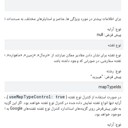
برای اطلاعات بیشتر در مورد ویژگی ها، عناصر و استایلرهای مختلف، به مستندات
aps
نوع:
آرایه
پیش فرض:
null
نوع نقشه
نوع نقشه برای نشان دادن مقادیر ممکن عبارتند از: «نرمال»، «زمین»، «ماهواره»، «هیب
نقشه سفارشی، در صورتی که وجود داشته باشد.
نوع:
رشته
پیش فرض:
"هیبرید"
mapTypeIds
useMapTypeControl: true
در صورت استفاده از کنترل نوع نقشه (
)، شنا
آرایه تنها انواع نقشه نمایش داده شده در کنترل نوع نقشه خواهند بود. اگر این گزینه ت
به طور پیش‌فرض روی گزی
موجود خواهد بود.
نوع:
آرایه