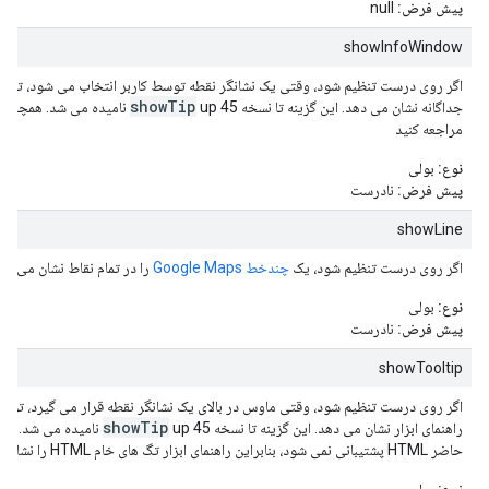
پیش فرض:
null
showInfoWindow
اگر روی درست تنظیم شود، وقتی یک نشانگر نقطه توسط کاربر انتخاب می شود، توضی
showTip
جداگانه نشان می دهد. این گزینه تا نسخه 45
up نامیده می شد. همچنین به
مراجعه کنید
نوع:
بولی
پیش فرض:
نادرست
showLine
اگر روی درست تنظیم شود، یک
چندخط Google Maps
را در تمام نقاط نشان می ده
نوع:
بولی
پیش فرض:
نادرست
showTooltip
اگر روی درست تنظیم شود، وقتی ماوس در بالای یک نشانگر نقطه قرار می گیرد، توضی
showTip
راهنمای ابزار نشان می دهد. این گزینه تا نسخه 45
up نامیده می شد. تو
حاضر HTML پشتیبانی نمی شود، بنابراین راهنمای ابزار تگ های خام HTML را نشان می دهد.