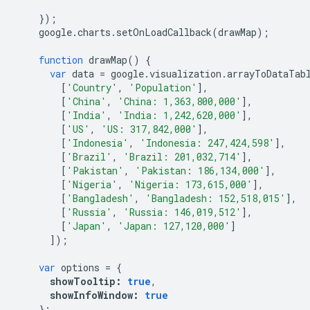
});
    google
.
charts
.
setOnLoadCallback
(
drawMap
);
function
 drawMap
()
{
var
 data 
=
 google
.
visualization
.
arrayToDataTab
[
'Country'
,
'Population'
],
[
'China'
,
'China: 1,363,800,000'
],
[
'India'
,
'India: 1,242,620,000'
],
[
'US'
,
'US: 317,842,000'
],
[
'Indonesia'
,
'Indonesia: 247,424,598'
],
[
'Brazil'
,
'Brazil: 201,032,714'
],
[
'Pakistan'
,
'Pakistan: 186,134,000'
],
[
'Nigeria'
,
'Nigeria: 173,615,000'
],
[
'Bangladesh'
,
'Bangladesh: 152,518,015'
],
[
'Russia'
,
'Russia: 146,019,512'
],
[
'Japan'
,
'Japan: 127,120,000'
]
]);
var
 options 
=
{
showTooltip
:
true
,
showInfoWindow
:
true
};