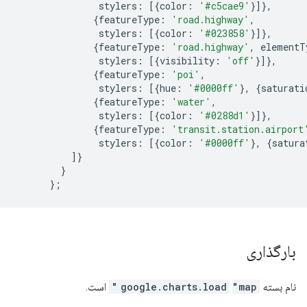
               stylers
:
[{
color
:
'#c5cae9'
}]},
{
featureType
:
'road.highway'
,
               stylers
:
[{
color
:
'#023858'
}]},
{
featureType
:
'road.highway'
,
 elementT
               stylers
:
[{
visibility
:
'off'
}]},
{
featureType
:
'poi'
,
               stylers
:
[{
hue
:
'#0000ff'
},
{
saturati
{
featureType
:
'water'
,
               stylers
:
[{
color
:
'#0288d1'
}]},
{
featureType
:
'transit.station.airport
               stylers
:
[{
color
:
'#0000ff'
},
{
satura
]}
}
};
بارگذاری
نام بسته
"map"
google.charts.load
است.