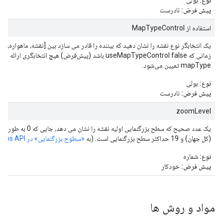
نوع:
بولی
پیش فرض:
نادرست
استفاده از MapTypeControl
یک انتخابگر نوع نقشه را نشان دهید که بیننده را قادر می سازد بین [نقشه، ماهواره، تر
زمانی که useMapTypeControl false باشد (پیش‌فرض) هیچ انتخاب
mapType تعیین می‌شود.
نوع:
بولی
پیش فرض:
نادرست
zoomLevel
یک عدد صحیح که سطح بزرگنمایی 
(کل جهان) و 19 حداکثر سطح بزرگنمایی است. (به
«سطوح بزرگنمایی» در Google Maps API
نوع:
شماره
پیش فرض:
خودکار
مواد و روش ها