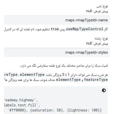
نوع:
شی
پیش فرض:
null
maps.<mapTypeId>.name
true
useMapTypeControl
اگر
روی
تنظیم شود، نام نقشه ای که در کنترل نق
نوع:
رشته
پیش فرض:
null
maps.<mapTypeId>.styles
اشیاء سبک را برای عناصر مختلف یک نوع نقشه سفارشی نگه می دارد.
atureType
elementType
هر شیء سبک می تواند دارای 1 تا 3 ویژگی باشد:
،
elementType
featureType
و
حذف شوند، سبک ها برای همه ویژگی ها/عنا
 'roadway.highway',

 'labels.text.fill',

ue: '#ff0000}, {saturation: 50}, {lightness: 100}]
