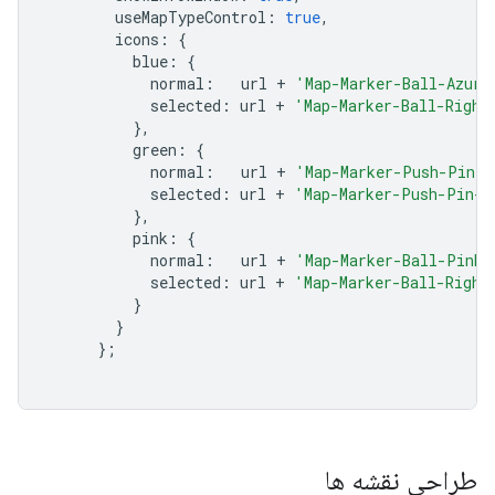
        useMapTypeControl
:
true
,
        icons
:
{
          blue
:
{
            normal
:
   url 
+
'Map-Marker-Ball-Azure
            selected
:
 url 
+
'Map-Marker-Ball-Right
},
          green
:
{
            normal
:
   url 
+
'Map-Marker-Push-Pin-1
            selected
:
 url 
+
'Map-Marker-Push-Pin-1
},
          pink
:
{
            normal
:
   url 
+
'Map-Marker-Ball-Pink-
            selected
:
 url 
+
'Map-Marker-Ball-Right
}
}
};
طراحی نقشه ها