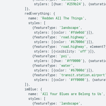
               stylers
:
[{
hue
:
'#259b24'
},
{
saturati
]},
          redEverything
:
{
            name
:
'Redden All The Things'
,
            styles
:
[
{
featureType
:
'landscape'
,
               stylers
:
[{
color
:
'#fde0dd'
}]},
{
featureType
:
'road.highway'
,
               stylers
:
[{
color
:
'#67000d'
}]},
{
featureType
:
'road.highway'
,
 elementT
               stylers
:
[{
visibility
:
'off'
}]},
{
featureType
:
'poi'
,
               stylers
:
[{
hue
:
'#ff0000'
},
{
saturati
{
featureType
:
'water'
,
               stylers
:
[{
color
:
'#67000d'
}]},
{
featureType
:
'transit.station.airport
               stylers
:
[{
color
:
'#ff0000'
},
{
satura
]},
          imBlue
:
{
            name
:
'All Your Blues are Belong to Us'
,
            styles
:
[
{
featureType
:
'landscape'
,