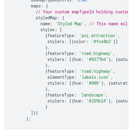
        maps
:
{
// Your custom mapTypeId holding custom 
          styledMap
:
{
            name
:
'Styled Map'
,
// This name will 
            styles
:
[
{
featureType
:
'poi.attraction'
,
               stylers
:
[{
color
:
'#fce8b2'
}]
},
{
featureType
:
'road.highway'
,
               stylers
:
[{
hue
:
'#0277bd'
},
{
satura
},
{
featureType
:
'road.highway'
,
               elementType
:
'labels.icon'
,
               stylers
:
[{
hue
:
'#000'
},
{
saturatio
},
{
featureType
:
'landscape'
,
               stylers
:
[{
hue
:
'#259b24'
},
{
satura
}
]}}
};