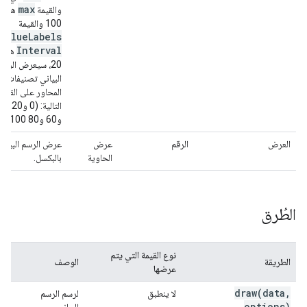
max
والقيمة
هي
100 والقيمة
value
Labels
Interval
هي
20، سيعرض الرسم
البياني تصنيفات
المحاور على القيم
التالية: 
و60 و80 100).
العرض
الرقم
عرض
عرض الرسم البياني
الحاوية
بالبكسل.
الطُرق
نوع القيمة التي يتم
الطريقة
الوصف
عرضها
draw(
data
,
لا ينطبق
لرسم الرسم
options)