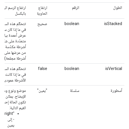
الطول
الرقم
ارتفاع
ارتفاع الرسم البيان
الحاوية
بالبكسل
isStacked
boolean
صحيح
تتحكّم هذه السياس
في ما إذا كان سيتم
عرض أعمدة بيانات
متعدّدة على شكل
أشرطة مكدّسة (بدلا
من عرضها على شك
أشرطة مجمّعة).
isVertical
boolean
false
تتحكّم هذه السياس
في ما إذا كانت
الأشرطة عمودية.
أسطورة
سلسلة
"يمين"
موضع ونوع وسيلة
الإيضاح. يمكن أن
تكون الحالة إحدى
القيم التالية:
"right"
- إلى
يمين