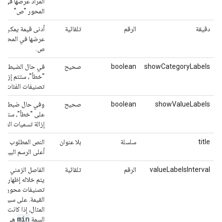
المراد عرضها في
المحور "ص"
دقيقة
الرقم
تلقائية
أدنى قيمة يمكن
عرضها في المحور
ص.
showCategoryLabels
boolean
صحيح
في حال الضبط عل
"خطأ"، ستتم إزالة
تصنيفات الفئات.
showValueLabels
boolean
صحيح
وفي حال ضبطها
على "خطأ"، ستتم
إزالة تسميات القيم.
title
سلسلة
بلا عنوان
النص المطلوب عر
أعلى الرسم البياني
valueLabelsInterval
الرقم
تلقائية
الفاصل الزمني الذي
يتم خلاله إظهار
تصنيفات محور
القيمة. على سبيل
المثال، إذا كانت قي
min
السمة
هي 0