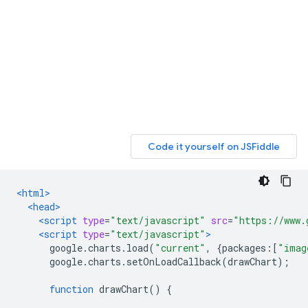
<html>
<head>
<script
type
=
"text/javascript"
src
=
"https://www.
<script
type
=
"text/javascript"
>
      google
.
charts
.
load
(
"current"
,
{
packages
:[
"imag
      google
.
charts
.
setOnLoadCallback
(
drawChart
);
function
 drawChart
()
{