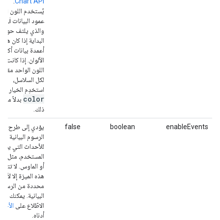
.
Chart API
يُستخدم اللون 
عمود البيانات i،
والذي يلتف حول
البداية إذا كان هناك
أعمدة بيانات أكثر 
الألوان. إذا كانت ص
اللون الواحد مقبول
لكل السلاسل،
استخدِم الخيار
color
بدلاً من
ذلك.
enableEvents
boolean
false
يؤدي إلى طرح
الرسوم البيانية
للأحداث التي يشغّل
المستخدم، مثل النق
أو الماوس. لا تتوفّر
هذه الميزة إلا لأنوا
محددة من الرسوم
البيانية. يمكنك
الاطّلاع على
الأحد
أدناه.