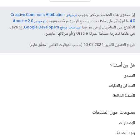
إنّ محتوى هذه الصفحة مرخّص بموجب
ترخيص Creative Commons Attribution
4.0‏
ما لم يُنصّ على خلاف ذلك، ونماذج الرموز مرخّصة بموجب
ترخيص Apache 2.0‏
.
للاطّلاع على التفاصيل، يُرجى مراجعة
سياسات موقع Google Developers‏
. إنّ Java
هي علامة تجارية مسجَّلة لشركة Oracle و/أو شركائها التابعين.
تاريخ التعديل الأخير: 2024-07-10 (حسب التوقيت العالمي المتفَّق عليه)
هل مِن أسئلة؟
المنتدى
المشاكل والطلبات
الأسئلة الشائعة
معلومات حول المنتجات
الإصدارات
بنود الخدمة