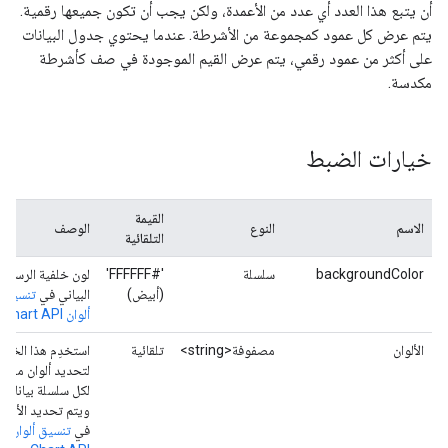
أن يتبع هذا العدد أي عدد من الأعمدة، ولكن يجب أن تكون جميعها رقمية.
يتم عرض كل عمود كمجموعة من الأشرطة. عندما يحتوي جدول البيانات
على أكثر من عمود رقمي، يتم عرض القيم الموجودة في صف كأشرطة
مكدسة.
خيارات الضبط
القيمة
الاسم
النوع
الوصف
التلقائية
backgroundColor
سلسلة
'#FFFFFF'
لون خلفية الرسم
(أبيض)
البياني في
تنسيق
ألوان Chart API
الألوان
مصفوفة<string>
تلقائية
استخدِم هذا الخيار
لتحديد ألوان معيّنة
لكل سلسلة بيانات.
ويتم تحديد الألوان
في
تنسيق ألوان