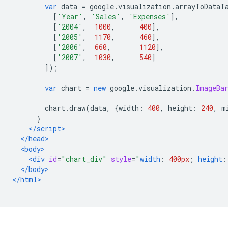
var
 data 
=
 google
.
visualization
.
arrayToDataT
[
'Year'
,
'Sales'
,
'Expenses'
],
[
'2004'
,
1000
,
400
],
[
'2005'
,
1170
,
460
],
[
'2006'
,
660
,
1120
],
[
'2007'
,
1030
,
540
]
]);
var
 chart 
=
new
 google
.
visualization
.
ImageBa
        chart
.
draw
(
data
,
{
width
:
400
,
 height
:
240
,
 m
}
</script>
</head>
<body>
<div
id
=
"chart_div"
style
=
"
width
:
400px
;
height
:
</body>
</html>