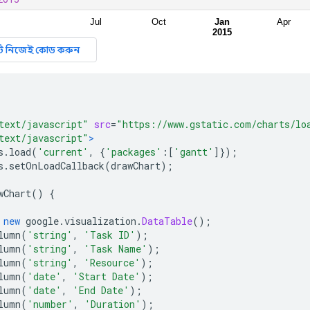
text/javascript"
src
=
"https://www.gstatic.com/charts/lo
text/javascript"
>
s
.
load
(
'current'
,
{
'packages'
:[
'gantt'
]});
s
.
setOnLoadCallback
(
drawChart
);
wChart
()
{
new
 google
.
visualization
.
DataTable
();
lumn
(
'string'
,
'Task ID'
);
lumn
(
'string'
,
'Task Name'
);
lumn
(
'string'
,
'Resource'
);
lumn
(
'date'
,
'Start Date'
);
lumn
(
'date'
,
'End Date'
);
lumn
(
'number'
,
'Duration'
);