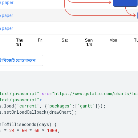
text/javascript"
src
=
"https://www.gstatic.com/charts/lo
text/javascript"
>
s
.
load
(
'current'
,
{
'packages'
:[
'gantt'
]});
s
.
setOnLoadCallback
(
drawChart
);
sToMilliseconds
(
days
)
{
s 
*
24
*
60
*
60
*
1000
;