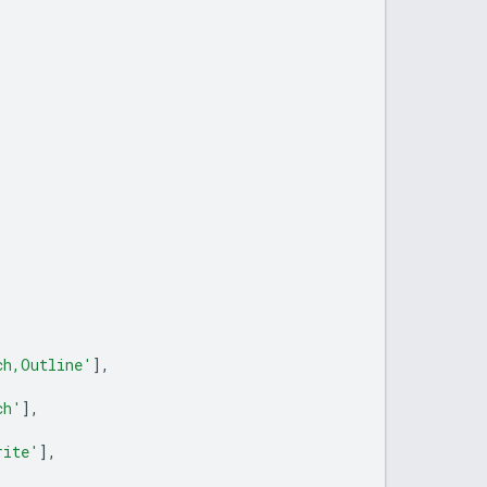
,
ch,Outline'
],
ch'
],
rite'
],