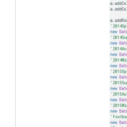
      data
.
addCo
      data
.
addCo
      data
.
addRo
[
'2014Sp
new
Dat
[
'2014Su
new
Dat
[
'2014Au
new
Dat
[
'2014Wi
new
Dat
[
'2015Sp
new
Dat
[
'2015Su
new
Dat
[
'2015Au
new
Dat
[
'2015Wi
new
Dat
[
'Footba
new
Dat