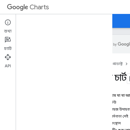
Charts
হোম
নির্দেশিকা
রেফারেন্স
সমর্থন
তথ্য
চ্যাট
ওভারভিউ
হোম
প্রোডাক্ট
API
হ্যালো
,
চার্ট!
গ্যান্ট চার্ট
দ্রুত শুরু
চার্ট লাইব্রেরি লোড করুন
ডেটা প্রস্তুত করুন
এই পৃষ্ঠায় যা যা 
চার্ট কাস্টমাইজ করুন
ওভারভিউ
চার্ট আঁকুন
একটি সহজ উদাহর
একাধিক চার্ট আঁকুন
কোন নির্ভরতা নেই
গ্রুপিং সংস্থান
চার্টের ধরন