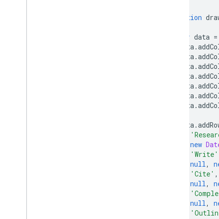
চার্ট সহ স্প্রেডশীটগুলি কীভাবে ব্যবহার
করবেন
function
 dra
কিভাবে PNG প্রিন্ট করবেন
var
 data 
=
      data
.
addCo
উন্নত ব্যবহার
      data
.
addCo
চার্ট কাস্টমাইজ কিভাবে
      data
.
addCo
অক্ষ বিকল্প
      data
.
addCo
কিভাবে একটি নতুন চার্ট টাইপ তৈরি করবেন
      data
.
addCo
ক্রসশেয়ার
      data
.
addCo
      data
.
addCo
ফরম্যাটার
লাইন
      data
.
addRo
ওভারলে
[
'Resear
পয়েন্ট
new
Dat
টুলটিপস
[
'Write'
null
,
n
ডেভেলপমেন্ট টুলস
[
'Cite'
,
null
,
n
চার্টের সাথে ইন্টারঅ্যাক্ট করা
[
'Comple
ইভেন্ট
null
,
n
অ্যানিমেশন
[
'Outlin