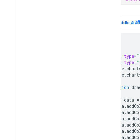
<html>
<head>
<script
type
=
"
<script
type
=
"
    google
.
chart
    google
.
chart
function
 dra
var
 data 
=
      data
.
addCo
      data
.
addCo
      data
.
addCo
      data
.
addCo
      data
.
addCo
      data
.
addCo