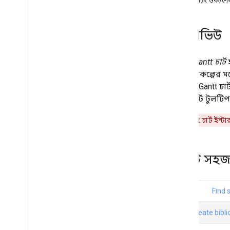
কম্পিউটিং শুরু/শ
চার্ট গ্যালারি
টীকা চার্ট
ওভারভিউ
এলাকার চার্ট
বার চার্ট
বাবল চার্ট
একটি
Gantt চার্ট
হ
ক্যালেন্ডার চার্ট
একটি প্রকল্পের ম
ক্যান্ডেলস্টিক চার্ট
Google Gantt চার
কলাম চার্ট
গ্যান্ট চার্ট টুলটি
কম্বো চার্ট
ভিন্ন চার্ট
দ্রষ্টব্য:
Gantt চার্ট ইন্
ডোনাট চার্ট
গ্যান্ট চার্ট
একটি সহজ
গেজ চার্ট
জিওচার্ট
হিস্টোগ্রাম
ব্যবধান
লাইন চার্ট
মানচিত্র