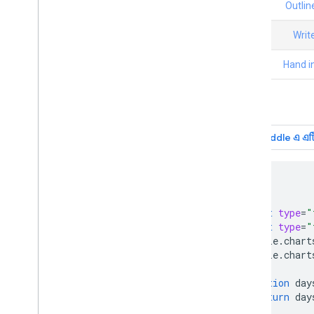
অর্গ চার্ট
পাই চার্ট
সানকি ডায়াগ্রাম
স্ক্যাটার চার্ট
স্টেপড এরিয়া চার্ট
টেবিল চার্ট
টাইমলাইন
ট্রি ম্যাপ চার্ট
ট্রেন্ডলাইন
ভেগাচার্ট
জলপ্রপাত চার্ট
<html>
শব্দ গাছ
<head>
বিবিধ উদাহরণ
<script
type
=
"
<script
type
=
"
কিভাবে চার্ট আঁকতে হয়
    google
.
chart
ভূমিকা
    google
.
chart
chart
.
draw(
)
function
 day
চার্ট র‍্যাপার
return
 day
ইন্টারঅ্যাকটিভিটি যোগ করুন
}