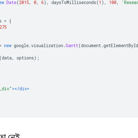
ew
Date
(
2015
,
0
,
6
),
 daysToMilliseconds
(
1
),
100
,
'Resea
s 
=
{
275
=
new
 google
.
visualization
.
Gantt
(
document
.
getElementByI
(
data
,
 options
);
_div"
></div>
তা নেই