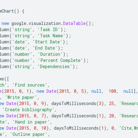
wChart
()
{
new
 google
.
visualization
.
DataTable
();
lumn
(
'string'
,
'Task ID'
);
lumn
(
'string'
,
'Task Name'
);
lumn
(
'date'
,
'Start Date'
);
lumn
(
'date'
,
'End Date'
);
lumn
(
'number'
,
'Duration'
);
lumn
(
'number'
,
'Percent Complete'
);
lumn
(
'string'
,
'Dependencies'
);
ws
([
ch'
,
'Find sources'
,
e
(
2015
,
0
,
1
),
new
Date
(
2015
,
0
,
5
),
null
,
100
,
null
]
,
'Write paper'
,
ew
Date
(
2015
,
0
,
9
),
 daysToMilliseconds
(
3
),
25
,
'Resear
'Create bibliography'
,
ew
Date
(
2015
,
0
,
7
),
 daysToMilliseconds
(
1
),
20
,
'Resear
te'
,
'Hand in paper'
,
ew
Date
(
2015
,
0
,
10
),
 daysToMilliseconds
(
1
),
0
,
'Cite,W
e'
,
'Outline paper'
,