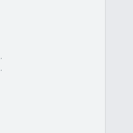
,
,
],
],