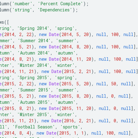
lumn
(
'number'
,
'Percent Complete'
);
lumn
(
'string'
,
'Dependencies'
);
ws
([
ring'
,
'Spring 2014'
,
'spring'
,
e
(
2014
,
2
,
22
),
new
Date
(
2014
,
5
,
20
),
null
,
100
,
null
]
mmer'
,
'Summer 2014'
,
'summer'
,
e
(
2014
,
5
,
21
),
new
Date
(
2014
,
8
,
20
),
null
,
100
,
null
]
tumn'
,
'Autumn 2014'
,
'autumn'
,
e
(
2014
,
8
,
21
),
new
Date
(
2014
,
11
,
20
),
null
,
100
,
null
nter'
,
'Winter 2014'
,
'winter'
,
e
(
2014
,
11
,
21
),
new
Date
(
2015
,
2
,
21
),
null
,
100
,
null
ring'
,
'Spring 2015'
,
'spring'
,
e
(
2015
,
2
,
22
),
new
Date
(
2015
,
5
,
20
),
null
,
50
,
null
],
mmer'
,
'Summer 2015'
,
'summer'
,
e
(
2015
,
5
,
21
),
new
Date
(
2015
,
8
,
20
),
null
,
0
,
null
],
tumn'
,
'Autumn 2015'
,
'autumn'
,
e
(
2015
,
8
,
21
),
new
Date
(
2015
,
11
,
20
),
null
,
0
,
null
],
nter'
,
'Winter 2015'
,
'winter'
,
e
(
2015
,
11
,
21
),
new
Date
(
2016
,
2
,
21
),
null
,
0
,
null
],
ll'
,
'Football Season'
,
'sports'
,
e
(
2014
,
8
,
4
),
new
Date
(
2015
,
1
,
1
),
null
,
100
,
null
],