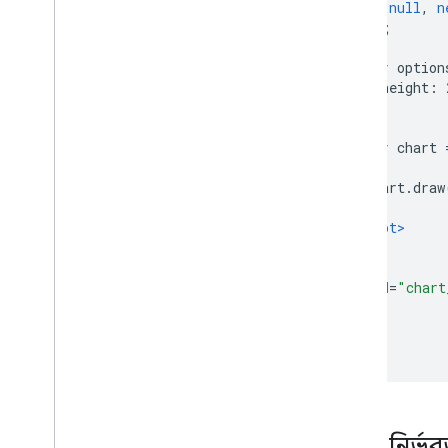
null
,
n
নিয়ন্ত্রণ এবং ড্যাশবোর্ড
]);
টুলবার
চার্ট এডিটর
var
 option
        height
:
চার্ট ডেটা
};
Data
Tables এবং Data
Views
var
 chart 
তথ্য ভূমিকা
তারিখ এবং সময়
      chart
.
draw
কিভাবে আপনার ডাটাবেস কানেক্ট করবেন
}
অন্যান্য উত্স থেকে চার্ট ডেটা ইনজেস্ট
</script>
করুন৷
</head>
Google পত্রক থেকে ডেটা ইনজেস্ট করুন
<body>
<div
id
=
"chart
কিভাবে একটি নতুন ধরনের ডেটাসোর্স
বাস্তবায়ন করবেন
</body>
</html>
কোন নির্ভর