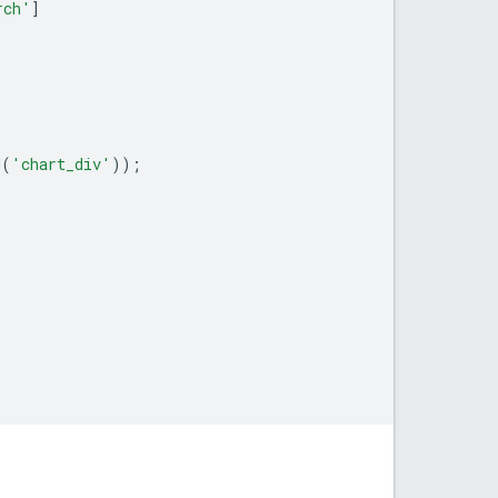
rch'
]
d
(
'chart_div'
));