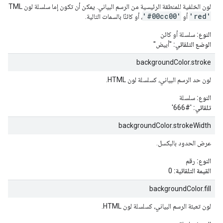
لون الخلفية للمنطقة الرئيسية من الرسم البياني. يمكن أن تكون إما سلسلة لون HTML بسيطة، على سبيل المثال:
'#00cc00'
'red'
أو
، أو كائنًا بالسمات التالية.
النوع:
سلسلة أو كائن
الوضع التلقائي:
"أبيض"
backgroundColor.stroke
لون حد الرسم البياني، كسلسلة لون HTML.
النوع:
سلسلة
تلقائي:
'#666'
backgroundColor.strokeWidth
عرض الحدود بالبكسل.
النوع:
رقم
القيمة التلقائية:
0
backgroundColor.fill
لون تعبئة الرسم البياني، كسلسلة لون HTML.