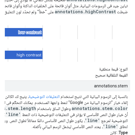
تباين جيد في الرسومات البيانية، مثل ألوان فاتحة على الخلفيات الداكنة وألوان فاتحة على
annotations.highContrast
ضبطت
على "خطأ" ولم تحدّد لون التعليق ا
ستستخدم "مخططات Google" لون السلسلة التلقائي للتعليق التوضيحي:
النوع:
قيمة منطقية
القيمة التلقائية
:صحيح
annotations.stem
em
بالنسبة إلى الرسوم البيانية التي تتيح استخدام
التعليقات التوضيحية
، يتيح لك الكائن
إلغاء خيار "الرسوم البيانية من Google" لنمط واجهة المستخدم. يمكنك التحكّم في اللون باستخدام السمة
ons.stem.length
annotations.stem.color
وطول الساق باستخدام
'line'
أنّ خيار طول النص الأساسي لا يؤثر في التعليقات التوضيحية ذات النمط
: با
'line'
التوضيحية لمرجع
، يكون طول النص الأساسي دائمًا مماثلاً لطول النص. وبالن
'line'
لنطاق
، يمتد النص الأساسي ليشمل الرسم البياني بأكمله.
Type:
كائن