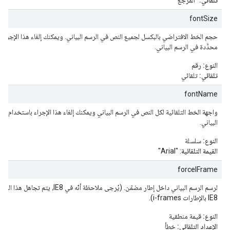
تلقائي:
"المرجع"
fontSize
حجم الخط الافتراضي بالبكسل لجميع النص في الرسم البياني. ويمكنك إلغاء هذا الإجراء
محدَّدة في الرسم البياني.
النوع:
رقم
تلقائي:
تلقائي
fontName
واجهة الخط التلقائية لكل النص في الرسم البياني ويمكنك إلغاء هذا الإجراء باستخدام س
البياني.
النوع:
سلسلة
القيمة التلقائية
: "Arial"
forceIFrame
لرسم الرسم البياني داخل إطار مضمّن. (يُرجى ملا
IE8 بالإطارات i-frames).
النوع:
قيمة منطقية
الإعداد التلقائي:
خطأ