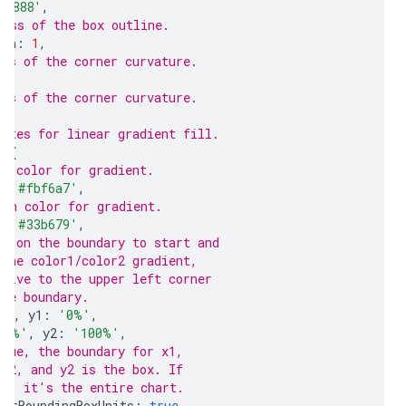
'#888'
,
ness of the box outline.
dth
:
1
,
ius of the corner curvature.
ius of the corner curvature.
butes for linear gradient fill.
:
{
rt color for gradient.
:
'#fbf6a7'
,
ish color for gradient.
:
'#33b679'
,
re on the boundary to start and
 the color1/color2 gradient,
ative to the upper left corner
the boundary.
%'
,
 y1
:
'0%'
,
00%'
,
 y2
:
'100%'
,
true, the boundary for x1,
 x2, and y2 is the box. If
se, it's the entire chart.
ectBoundingBoxUnits
:
true