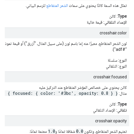
تمثّل هذه السمة كائنًا يحتوي على سمات
الشعر المتقاطع
للرسم البياني.
Type:
كائن
الإعداد التلقائي:
قيمة خالية
crosshair.color
لون الشعر المتقاطع، معبرًا عنه إما باسم لون (على سبيل المثال، "أزرق") أو قيمة نموذج
"#adf").
النوع:
سلسلة
النوع:
التلقائي
crosshair.focused
كائن يحتوي على خصائص المؤشر المتقاطع عند التركيز عليه
ir: { focused: { color: '#3bc', opacity: 0.8 } }
مثال:
Type:
كائن
تلقائي:
الإعداد التلقائي
crosshair.opacity
1.0
0.0
تعتيم الشعر المتقاطع، وتكون
شفافة تمامًا و
معتمة تمامًا.