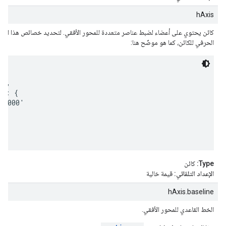
hAxis
كائن يحتوي على أعضاء لضبط عناصر متعددة للمحور الأفقي. لتحديد خصائص هذا الكائ
الحرفي للكائن، كما هو موضّح هنا:
',

e: {

F0000'

Type:
كائن
الإعداد التلقائي:
قيمة خالية
hAxis.baseline
الخط القاعدي للمحور الأفقي.