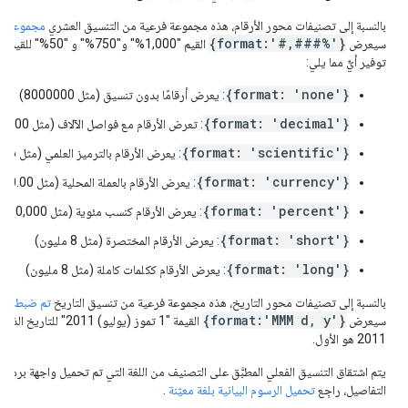
بالنسبة إلى تصنيفات محور الأرقام، هذه مجموعة فرعية من التنسيق العشري
مجموعة أنما
{format:'#,###%'}
سيعرض
توفير أيٍّ مما يلي:
{format: 'none'}
: يعرض أرقامًا بدون تنسيق (مثل 8000000)
{format: 'decimal'}
: تعرض الأرقام مع فواصل الآلاف (مثل 8,000,000)
{format: 'scientific'}
: يعرض الأرقام بالترميز العلمي (مثل 8e6)
{format: 'currency'}
: يعرض الأرقام بالعملة المحلية (مثل 8,000,000.00 دولار)
{format: 'percent'}
: يعرض الأرقام كنسب مئوية (مثل 800,000,000%)
{format: 'short'}
: يعرض الأرقام المختصرة (مثل 8 مليون)
{format: 'long'}
: يعرض الأرقام ككلمات كاملة (مثل 8 مليون)
بالنسبة إلى تصنيفات محور التاريخ، هذه مجموعة فرعية من تنسيق التاريخ
تم ضبط أنماط 
{format:'MMM d, y'}
سيعرض
القيمة "1 تموز (يوليو) 1
2011 هو الأول.
يتم اشتقاق التنسيق الفعلي المطبَّق على التصنيف من اللغة التي تم تحميل واجهة برمجة 
التفاصيل، راجِع
تحميل الرسوم البيانية بلغة معيّنة
.