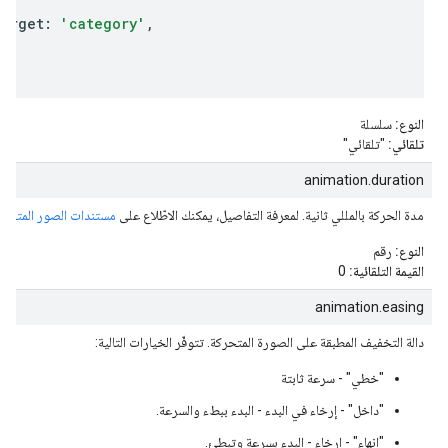
e.
Target
:
'category'
,
النوع:
سلسلة
تلقائي:
"تلقائي"
animation.duration
مدة الحركة بالمللي ثانية. لمعرفة التفاصيل، يمكنك الاطّلاع على
مستندات الصور المتحرك
النوع:
رقم
القيمة التلقائية:
0
animation.easing
دالة التخفيف المطبقة على الصورة المتحركة. تتوفّر الخيارات التالية:
"خطي" - سرعة ثابتة
"داخل" - إرخاء في البدء - البدء ببطء والسرعة.
"إنهاء" - إرخاء - البدء بسرعة وتبطئ.