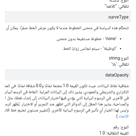
النوع:
سلسلة
تلقائي:
"كلاهما"
curveType
تتحكّم هذه السياسة في منحنى الخطوط عندما لا يكون عرض الخط صفرًا. يمكن أن تكون 
'none' - خطوط مستقيمة بدون منحنى.
'الوظيفة' - سيتم تجانس زوايا الخط.
النوع:
string
تلقائي:
'بلا'
dataOpacity
شفافية نقاط البيانات، حيث تكون القيمة 1.0 معتمة تمامًا
التكراري والشريطي والعمودي، يشير ذلك إلى البيانات المرئية: النقاط في الرسم البياني ب
في الأخرى. في الرسوم البيانية التي يؤدي فيها
اختيار البيانات
إلى إنشاء نقطة، مثل الرسو
والمساحية، يشير هذا الحقل إلى الدوائر التي تظهر عند التمرير أو الاختيار. يُظهر الرسم ال
وليس لهذا الخيار أي تأثير في الرسوم البيانية الأخرى. (لتغيير مستوى تعتيم خط الاتجاه،
الاتجاه
).
النوع:
رقم
القيمة التلقائية:
1.0