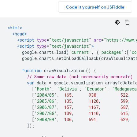
<html>
<head>
<script
type
=
"text/javascript"
src
=
"https://www.
<script
type
=
"text/javascript"
>
      google
.
charts
.
load
(
'current'
,
{
'packages'
:[
'co
      google
.
charts
.
setOnLoadCallback
(
drawVisualizat
function
 drawVisualization
()
{
// Some raw data (not necessarily accurate)
var
 data 
=
 google
.
visualization
.
arrayToDataT
[
'Month'
,
'Bolivia'
,
'Ecuador'
,
'Madagasca
[
'2004/05'
,
165
,
938
,
522
,
[
'2005/06'
,
135
,
1120
,
599
,
[
'2006/07'
,
157
,
1167
,
587
,
[
'2007/08'
,
139
,
1110
,
615
,
[
'2008/09'
,
136
,
691
,
629
,
]);