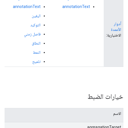
annotationText
annotationText
اليقين
أدوار
التوكيد
الأعمدة
فاصل زمني
الاختيارية:
النطاق
النمط
تلميح
خيارات الضبط
الاسم
aggregationTarget