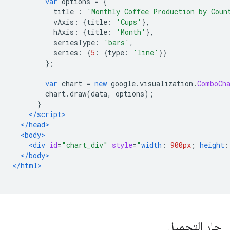
var
 options 
=
{
          title 
:
'Monthly Coffee Production by Coun
          vAxis
:
{
title
:
'Cups'
},
          hAxis
:
{
title
:
'Month'
},
          seriesType
:
'bars'
,
          series
:
{
5
:
{
type
:
'line'
}}
};
var
 chart 
=
new
 google
.
visualization
.
ComboCh
        chart
.
draw
(
data
,
 options
);
}
</script>
</head>
<body>
<div
id
=
"chart_div"
style
=
"
width
:
900px
;
height
:
</body>
</html>
جارٍ التحميل