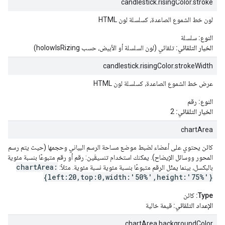
candlestick.risingColor.stroke
لون خط الشموع الصاعدة، كسلسلة لون HTML
النوع:
سلسلة
الخيار التلقائي:
تلقائي (لون السلسلة أو الأبيض، حسب holowIsRizing)
candlestick.risingColor.strokeWidth
عرض خط الشموع الصاعدة، كسلسلة لون HTML
النوع:
رقم
الخيار التلقائي:
2
chartArea
كائن يحتوي على أعضاء لضبط موضع مساحة الرسم البياني وحجمها (حيث يتم رسم الرسم 
المحور ووسائل الإيضاح). يمكنك استخدام تنسيقَين: رقم أو رقم متبوعًا بنسبة مئوية. وا
chartArea:
بالبكسل، بينما يمثّل الرقم متبوعًا بنسبة مئوية نسبة مئوية. مثلاً:
{left:20,top:0,width:'50%',height:'75%'}
Type:
كائن
الإعداد التلقائي:
قيمة خالية
chartArea.backgroundColor