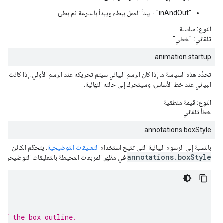
"inAndOut" - يبدأ العمل ببطء ويبدأ بالسرعة ثم بطئ.
النوع:
سلسلة
تلقائي:
"خطي"
animation.startup
تحدِّد هذه السياسة ما إذا كان الرسم البياني سيتم تحريكه عند الرسم الأولي. إذا كانت الق
البياني عند خط الأساس، وسيتحرك إلى حالته النهائية.
النوع:
قيمة منطقية
خطأ
تلقائي
annotations.boxStyle
بالنسبة إلى الرسوم البيانية التي تتيح استخدام
التعليقات التوضيحية
، يتحكّم الكائن
annotations.boxStyle
في مظهر المربعات المحيطة بالتعليقات التوضيحية:
{
{
{
 of the box outline.