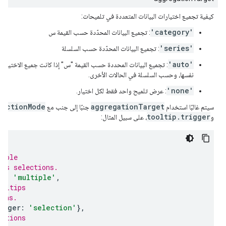
كيفية تجميع اختيارات البيانات المتعددة في تلميحات:
'category'
: تجميع البيانات المحدّدة حسب القيمة س
'series'
: تجميع البيانات المحدّدة حسب السلسلة
'auto'
نفسها، وحسب السلسلة في الحالات الأخرى.
'none'
: عرض تلميح واحد فقط لكل اختيار.
lectionMode
aggregationTarget
سيتم غالبًا استخدام
جنبًا إلى جنب مع
tooltip.trigger
و
، على سبيل المثال:
{
tiple
ous selections.
de
:
'multiple'
,
ooltips
ions.
igger
:
'selection'
},
ections