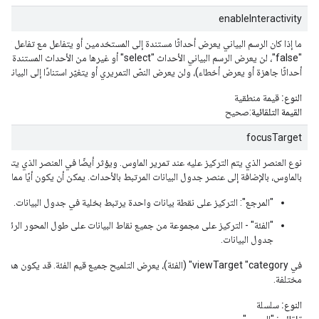
enableInteractivity
ما إذا كان الرسم البياني يعرض أحداثًا مستندة إلى المستخدمين أو يتفاعل مع تفاعل المس
"false"، لن يعرض الرسم البياني الأحداث "select" أو غيرها من الأحداث المستندة إلى التفاعل (ولكنه
أحداثًا جاهزة أو يعرض أخطاء)، ولن يعرض النصّ التمريري أو يتغيّر استنادًا إلى البيانات 
النوع:
قيمة منطقية
القيمة التلقائية
:صحيح
focusTarget
نوع العنصر الذي يتم التركيز عليه عند تمرير الماوس. ويؤثر أيضًا في العنصر الذي يتم ا
بالماوس، بالإضافة إلى عنصر جدول البيانات المرتبط بالأحداث. يمكن أن يكون أيًا مما يلي
"المرجع": التركيز على نقطة بيانات واحدة يرتبط بخلية في جدول البيانات.
"الفئة" - التركيز على مجموعة من جميع نقاط البيانات على طول المحور الرئ
جدول البيانات.
في viewTarget "category" (الفئة)، يعرِض التلميح جميع قيم الفئة. قد يك
مختلفة.
النوع:
سلسلة