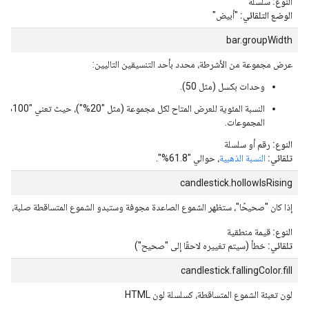
النوع:
سلسلة
الوضع التلقائي:
"أبيض"
bar.groupWidth
عرض مجموعة من الأشرطة، محدد بأحد التنسيقين التاليين:
وحدات بكسل (مثل 50).
النسبة المئوي
المجموعات.
النوع:
رقم أو سلسلة
تلقائي:
النسبة الذهبية
، حوالي "61.8%".
candlestick.hollowIsRising
إذا كان "صحيحًا"، ستظهر الشموع الصاعدة مجوفة وستبدو الشموع المتساقطة صلبة، وإلا
النوع:
قيمة منطقية
تلقائي:
خطأ (سيتم تغييره لاحقًا إلى "صحيح")
candlestick.fallingColor.fill
لون تعبئة الشموع المتساقطة، كسلسلة لون HTML