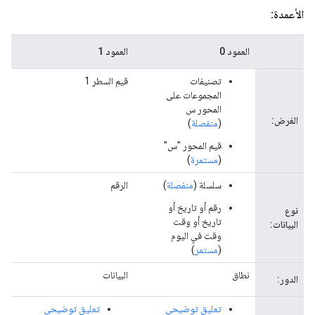
الأعمدة:
العمود 0
العمود 1
...
تصنيفات
قيم السطر 1
...
المجموعات على
المحور س
الغرض:
(
منفصلة
)
قيم المحور "س"
(
مستمرة
)
سلسلة (
منفصلة
)
الرقم
...
رقم أو تاريخ أو
نوع
تاريخ أو وقت
البيانات:
وقت في اليوم
(
مستمر
)
نطاق
البيانات
...
الدور:
تعليق توضيحي
تعليق توضيحي
...