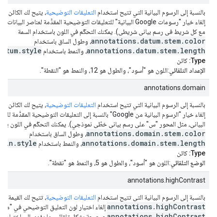
um
بالنسبة إلى الرسوم البيانية التي تتيح استخدام
التعليقات التوضيحية
، يتيح لك الكائن
إلغاء خيار "رسومات Google البيانية" للتعليقات التوضيحية المقدَّمة لعناصر الب
مع كل شريط في رسم بياني شريطي). يمكنك التحكّم في اللون باستخدام السمة
annotations.datum.stem.color
، وطول الساق باستخدام
datum.style
annotations.datum.stem.length
، والنمط باستخدام
Type:
كائن
الإعداد التلقائي
:اللون هو "أسود"، والطول هو 12، والنمط هو "النقطة".
annotations.domain
in
بالنسبة إلى الرسوم البيانية التي تتيح استخدام
التعليقات التوضيحية
، يتيح لك الكائن
إلغاء خيار "الرسوم البيانية من Google" بالنسبة إلى التعليقات التوضيحية 
البياني، مثل المحور "س" على رسم بياني خطّي نموذجي). يمكنك التحكّم في اللون باست
annotations.domain.stem.color
، وطول الساق باستخدام
main.style
annotations.domain.stem.length
، والنمط باستخدام
Type:
كائن
الوضع التلقائي
:اللون هو "أسود"، والطول هو 5، والنمط هو "نقطة".
annotations.highContrast
بالنسبة إلى الرسوم البيانية التي تتيح استخدام
التعليقات التوضيحية
، تتيح لك القيمة الم
annotations.highContrast
إلغاء اختيار لون التعليق التوضيحي في "مخططات Google". تكو
annotations.highContrast
صحيحة بشكل تلقائي، ما يؤدي إلى اختيار لو