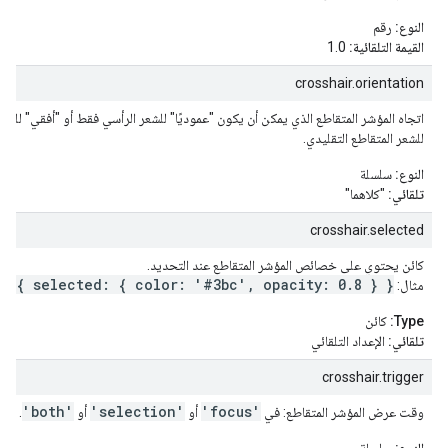
النوع:
رقم
القيمة التلقائية:
1.0
crosshair.orientation
اتجاه المؤشر المتقاطع الذي يمكن أن يكون "عموديًا" للشعر الرأسي فقط أو "أفقي" للشعر
للشعر المتقاطع التقليدي.
النوع:
سلسلة
تلقائي:
"كلاهما"
crosshair.selected
كائن يحتوي على خصائص المؤشر المتقاطع عند التحديد.
r: { selected: { color: '#3bc', opacity: 0.8 } }
مثال:
Type:
كائن
تلقائي:
الإعداد التلقائي
crosshair.trigger
'both'
'selection'
'focus'
وقت عرض المؤشر المتقاطع: في
أو
أو
.