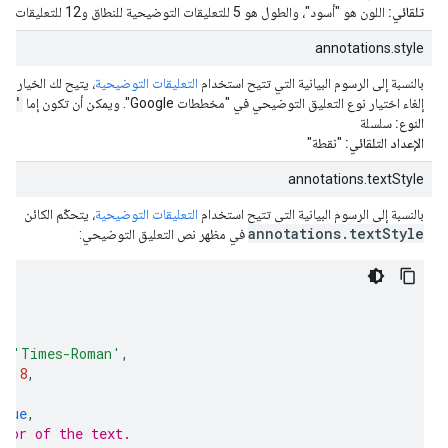
تلقائي:
اللون هو "أسود"، والطول هو 5 للتعليقات التوضيحية للنطاق و12 للتعليقات التوضيحية للمرجع.
annotations.style
le
بالنسبة إلى الرسوم البيانية التي تتيح استخدام
التعليقات التوضيحية
، يتيح لك الخيار
ne'
إلغاء اختيار نوع التعليق التوضيحي في "مخططات Google". ويمكن أن تكون إما
النوع:
سلسلة
الإعداد التلقائي:
"نقطة"
annotations.textStyle
بالنسبة إلى الرسوم البيانية التي تتيح استخدام
التعليقات التوضيحية
، يتحكّم الكائن
annotations.textStyle
في مظهر نص التعليق التوضيحي:
{
{
{
:
'Times-Roman'
,
:
18
,
ue
,
true
,
olor of the text.