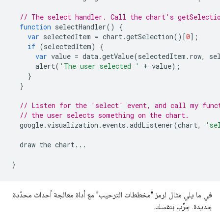
// The select handler. Call the chart's getSelecti
function
 selectHandler
()
{
var
 selectedItem 
=
 chart
.
getSelection
()[
0
];
if
(
selectedItem
)
{
var
 value 
=
 data
.
getValue
(
selectedItem
.
row
,
 se
      alert
(
'The user selected '
+
 value
);
}
}
// Listen for the 'select' event, and call my func
// the user selects something on the chart.
  google
.
visualization
.
events
.
addListener
(
chart
,
'se
  draw the chart
...
}
في ما يلي مثال لرمز "مخططات الترحيب" مع أداة معالجة أحداث محدّدة
جديدة. جرِّب بنفسك.