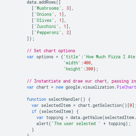
        data
.
addRows
([
[
'Mushrooms'
,
3
],
[
'Onions'
,
1
],
[
'Olives'
,
1
],
[
'Zucchini'
,
1
],
[
'Pepperoni'
,
2
]
]);
// Set chart options
var
 options 
=
{
'title'
:
'How Much Pizza I Ate
'width'
:
400
,
'height'
:
300
};
// Instantiate and draw our chart, passing i
var
 chart 
=
new
 google
.
visualization
.
PieChar
function
 selectHandler
()
{
var
 selectedItem 
=
 chart
.
getSelection
()[
0
]
if
(
selectedItem
)
{
var
 topping 
=
 data
.
getValue
(
selectedItem
            alert
(
'The user selected '
+
 topping
);
}
}