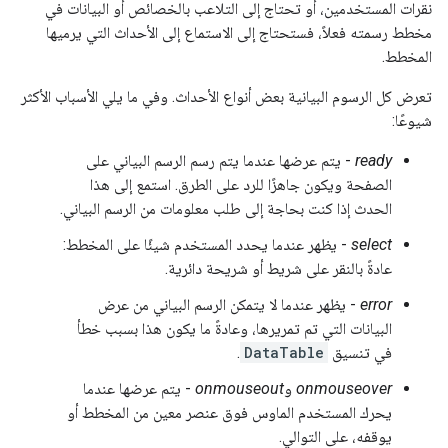
نقرات المستخدمين، أو تحتاج إلى التلاعب بالخصائص أو البيانات في
مخطط رسمته فعلاً، فستحتاج إلى الاستماع إلى الأحداث التي يرميها
المخطط.
تعرض كل الرسوم البيانية بعض أنواع الأحداث. وفي ما يلي الأسباب الأكثر
شيوعًا:
ready
- يتم عرضها عندما يتم رسم الرسم البياني على
الصفحة ويكون جاهزًا للرد على الطرق. استمع إلى هذا
الحدث إذا كنت بحاجة إلى طلب معلومات من الرسم البياني.
select
- يظهر عندما يحدد المستخدم شيئًا على المخطط:
عادةً بالنقر على شريط أو شريحة دائرية.
error
- يظهر عندما لا يتمكن الرسم البياني من عرض
البيانات التي تم تمريرها، وعادةً ما يكون هذا بسبب خطأ
في تنسيق
DataTable
.
onmouseover
و
onmouseout
- يتم عرضها عندما
يحرك المستخدم الماوس فوق عنصر معين من المخطط أو
يوقفه، على التوالي.