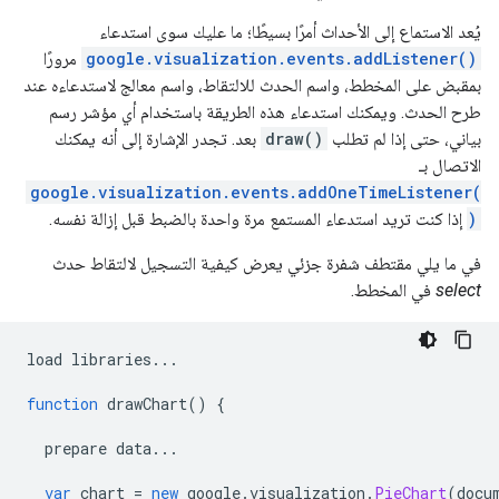
يُعد الاستماع إلى الأحداث أمرًا بسيطًا؛ ما عليك سوى استدعاء
google.visualization.events.addListener()
مرورًا
بمقبض على المخطط، واسم الحدث للالتقاط، واسم معالج لاستدعاءه عند
طرح الحدث. ويمكنك استدعاء هذه الطريقة باستخدام أي مؤشر رسم
بياني، حتى إذا لم تطلب
draw()
بعد. تجدر الإشارة إلى أنه يمكنك
الاتصال بـ
google.visualization.events.addOneTimeListener(
)
إذا كنت تريد استدعاء المستمع مرة واحدة بالضبط قبل إزالة نفسه.
في ما يلي مقتطف شفرة جزئي يعرض كيفية التسجيل لالتقاط حدث
select
في المخطط.
load libraries
...
function
 drawChart
()
{
  prepare data
...
var
 chart 
=
new
 google
.
visualization
.
PieChart
(
docu