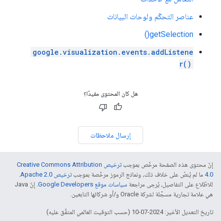
عناصر التحكّم ولوحات البيانات
getSelection()
google.visualization.events.addListene
r()
هل كان المحتوى مفيدًا؟
إرسال ملاحظات
إنّ محتوى هذه الصفحة مرخّص بموجب
ترخيص Creative Commons Attribution
4.0‏
ما لم يُنصّ على خلاف ذلك، ونماذج الرموز مرخّصة بموجب
ترخيص Apache 2.0‏
.
للاطّلاع على التفاصيل، يُرجى مراجعة
سياسات موقع Google Developers‏
. إنّ Java
هي علامة تجارية مسجَّلة لشركة Oracle و/أو شركائها التابعين.
تاريخ التعديل الأخير: 2024-07-10 (حسب التوقيت العالمي المتفَّق عليه)