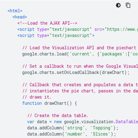
<html>
<head>
<!--Load the AJAX API-->
<script
type
=
"text/javascript"
src
=
"https://www.
<script
type
=
"text/javascript"
>
// Load the Visualization API and the piechart
      google
.
charts
.
load
(
'current'
,
{
'packages'
:[
'co
// Set a callback to run when the Google Visua
      google
.
charts
.
setOnLoadCallback
(
drawChart
);
// Callback that creates and populates a data t
// instantiates the pie chart, passes in the da
// draws it.
function
 drawChart
()
{
// Create the data table.
var
 data 
=
new
 google
.
visualization
.
DataTabl
        data
.
addColumn
(
'string'
,
'Topping'
);
        data
.
addColumn
(
'number'
,
'Slices'
);