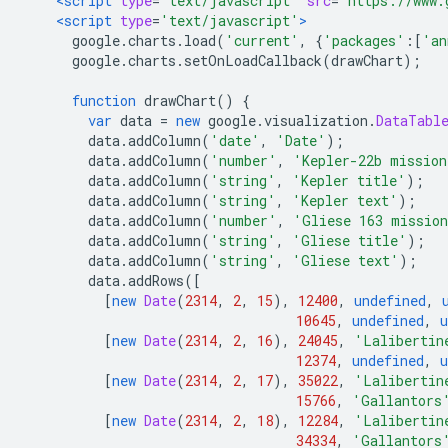
<script
type
=
"text/javascript"
src
=
"https://www.
<script
type
=
'text/javascript'
>
      google
.
charts
.
load
(
'current'
,
{
'packages'
:[
'an
      google
.
charts
.
setOnLoadCallback
(
drawChart
);
function
 drawChart
()
{
var
 data 
=
new
 google
.
visualization
.
DataTabl
        data
.
addColumn
(
'date'
,
'Date'
);
        data
.
addColumn
(
'number'
,
'Kepler-22b mission
        data
.
addColumn
(
'string'
,
'Kepler title'
);
        data
.
addColumn
(
'string'
,
'Kepler text'
);
        data
.
addColumn
(
'number'
,
'Gliese 163 missio
        data
.
addColumn
(
'string'
,
'Gliese title'
);
        data
.
addColumn
(
'string'
,
'Gliese text'
);
        data
.
addRows
([
[
new
Date
(
2314
,
2
,
15
),
12400
,
undefined
,
10645
,
undefined
,
u
[
new
Date
(
2314
,
2
,
16
),
24045
,
'Lalibertin
12374
,
undefined
,
u
[
new
Date
(
2314
,
2
,
17
),
35022
,
'Lalibertin
15766
,
'Gallantors
[
new
Date
(
2314
,
2
,
18
),
12284
,
'Lalibertin
34334
,
'Gallantors