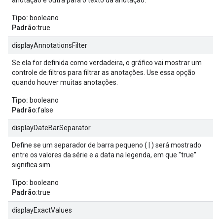
anotação e outra para o texto da anotação.
Tipo:
booleano
Padrão
:true
displayAnnotationsFilter
Se ela for definida como verdadeira, o gráfico vai mostrar um
controle de filtros para filtrar as anotações. Use essa opção
quando houver muitas anotações.
Tipo:
booleano
Padrão
:false
displayDateBarSeparator
Define se um separador de barra pequeno ( | ) será mostrado
entre os valores da série e a data na legenda, em que "true"
significa sim.
Tipo:
booleano
Padrão
:true
displayExactValues