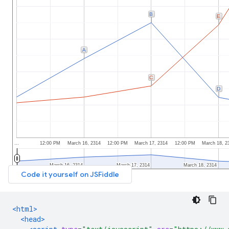
<html>
<head>