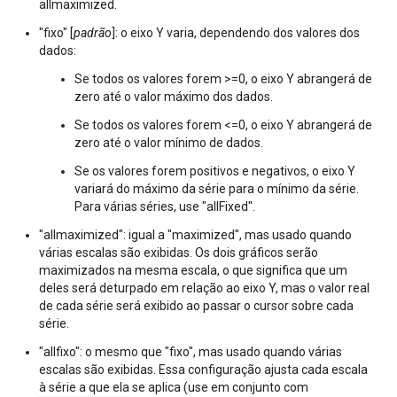
allmaximized.
"fixo" [
padrão
]: o eixo Y varia, dependendo dos valores dos
dados:
Se todos os valores forem >=0, o eixo Y abrangerá de
zero até o valor máximo dos dados.
Se todos os valores forem <=0, o eixo Y abrangerá de
zero até o valor mínimo de dados.
Se os valores forem positivos e negativos, o eixo Y
variará do máximo da série para o mínimo da série.
Para várias séries, use "allFixed".
"allmaximized": igual a "maximized", mas usado quando
várias escalas são exibidas. Os dois gráficos serão
maximizados na mesma escala, o que significa que um
deles será deturpado em relação ao eixo Y, mas o valor real
de cada série será exibido ao passar o cursor sobre cada
série.
"allfixo": o mesmo que "fixo", mas usado quando várias
escalas são exibidas. Essa configuração ajusta cada escala
à série a que ela se aplica (use em conjunto com