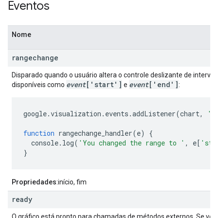
Eventos
Nome
rangechange
Disparado quando o usuário altera o controle deslizante de interval
event
['start']
event
['end']
disponíveis como
e
:
google
.
visualization
.
events
.
addListener
(
chart
,
'r
function
 rangechange_handler
(
e
)
{
  console
.
log
(
'You changed the range to '
,
 e
[
'sta
}
Propriedades
:início, fim
ready
O gráfico está pronto para chamadas de métodos externos. Se você