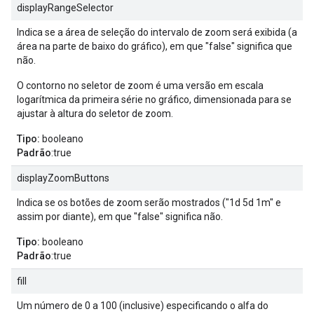
displayRangeSelector
Indica se a área de seleção do intervalo de zoom será exibida (a
área na parte de baixo do gráfico), em que "false" significa que
não.
O contorno no seletor de zoom é uma versão em escala
logarítmica da primeira série no gráfico, dimensionada para se
ajustar à altura do seletor de zoom.
Tipo:
booleano
Padrão
:true
displayZoomButtons
Indica se os botões de zoom serão mostrados ("1d 5d 1m" e
assim por diante), em que "false" significa não.
Tipo:
booleano
Padrão
:true
fill
Um número de 0 a 100 (inclusive) especificando o alfa do