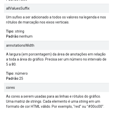
allValuesSuffix
Um sufixo a ser adicionado a todos os valores na legenda e nos
rótulos de marcação nos eixos verticais.
Tipo:
string
Padrão
:nenhum
annotationsWidth
A largura (em porcentagem) da área de anotações em relação
a toda a área do gráfico. Precisa ser um número no intervalo de
5 a 80.
Tipo:
número
Padrão
:25
cores
As cores a serem usadas para as linhas e rótulos do gráfico.
Uma matriz de strings. Cada elemento é uma string em um
formato de cor HTML válido. Por exemplo, "red" ou "#00cc00".