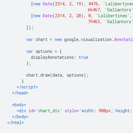
[
new
Date
(
2314
,
2
,
19
),
8476
,
'Lalibertine
66467
,
'Gallantors
[
new
Date
(
2314
,
2
,
20
),
0
,
'Lalibertines'
,
79463
,
'Gallantors
]);
var
 chart 
=
new
 google
.
visualization
.
Annotati
var
 options 
=
{
          displayAnnotations
:
true
};
        chart
.
draw
(
data
,
 options
);
}
</script>
</head>
<body>
<div
id
=
'chart_div'
style
=
'
width
:
900px
;
height
:
</body>
</html>