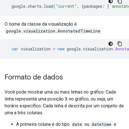
  google
.
charts
.
load
(
"current"
,
{
packages
:
[
'annotat
O nome da classe da visualização é
google.visualization.AnnotatedTimeLine
var
 visualization 
=
new
 google
.
visualization
.
Annot
Formato de dados
Você pode mostrar uma ou mais linhas no gráfico. Cada
linha representa uma posição X no gráfico, ou seja, um
horário específico. Cada linha é descrita por um conjunto de
uma a três colunas.
A primeira coluna é do tipo
date
ou
datetime
e