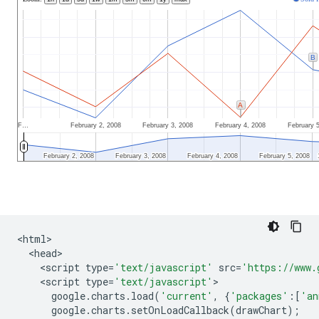
<
html
>
<
head
>
<
script type
=
'text/javascript'
 src
=
'https://www.
<
script type
=
'text/javascript'
>
      google
.
charts
.
load
(
'current'
,
{
'packages'
:[
'an
      google
.
charts
.
setOnLoadCallback
(
drawChart
);