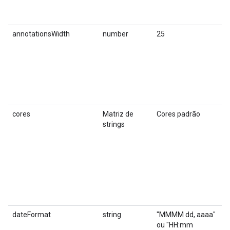
v
n
annotationsWidth
number
25
A
p
d
r
d
u
i
cores
Matriz de
Cores padrão
A
strings
u
r
m
e
e
H
e
"
dateFormat
string
"MMMM dd, aaaa"
O
ou "HH:mm
e