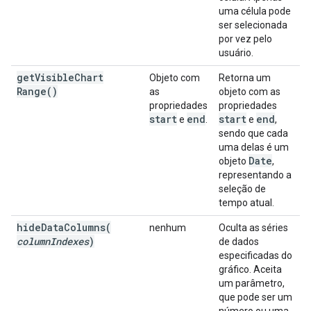
uma célula pode
ser selecionada
por vez pelo
usuário.
get
Visible
Chart
Objeto com
Retorna um
Range(
)
as
objeto com as
propriedades
propriedades
start
end
start
end
e
.
e
,
sendo que cada
uma delas é um
Date
objeto
,
representando a
seleção de
tempo atual.
hideDataColumns(
nenhum
Oculta as séries
column
Indexes
)
de dados
especificadas do
gráfico. Aceita
um parâmetro,
que pode ser um