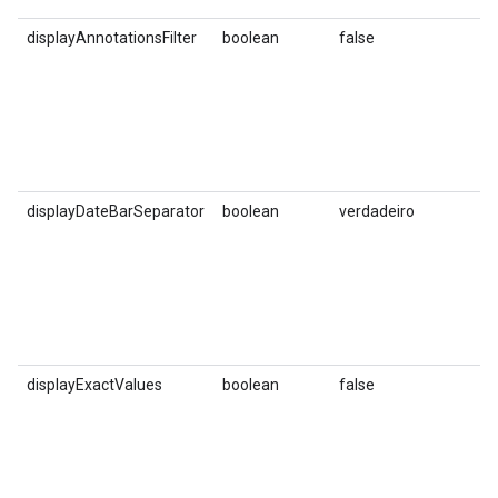
displayAnnotationsFilter
boolean
false
S
v
e
fi
a
o
m
displayDateBarSeparator
boolean
verdadeiro
D
s
p
m
v
d
q
displayExactValues
boolean
false
I
a
r
n
g
p