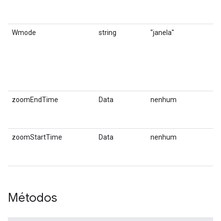
e
e
Wmode
string
"janela"
O
j
g
v
"
"
zoomEndTime
Data
nenhum
D
t
z
zoomStartTime
Data
nenhum
D
i
z
Métodos