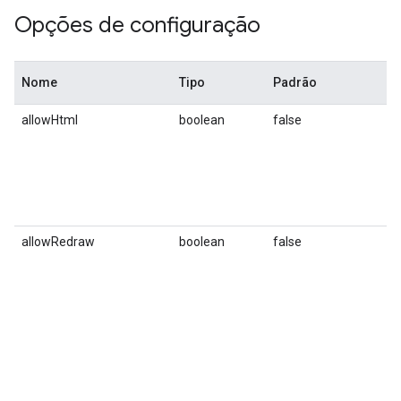
Opções de configuração
Nome
Tipo
Padrão
D
allowHtml
boolean
false
S
v
t
i
r
H
allowRedraw
boolean
false
A
r
e
s
c
d
v
á
r