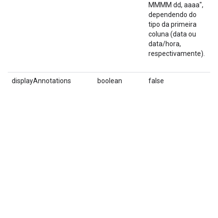
MMMM dd, aaaa",
d
dependendo do
s
tipo da primeira
f
coluna (data ou
é
data/hora,
c
respectivamente).
S
j
displayAnnotations
boolean
false
S
c
g
a
v
Q
d
v
c
é
d
d
u
o
a