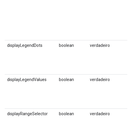
e
q
s
5
e
mi
displayLegendDots
boolean
verdadeiro
D
s
d
l
s
displayLegendValues
boolean
verdadeiro
D
d
e
e
s
displayRangeSelector
boolean
verdadeiro
I
s
z
á