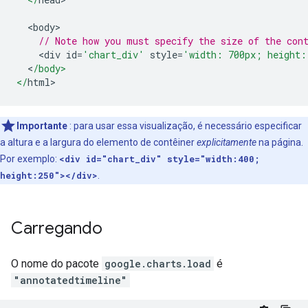
<
body
>
// Note how you must specify the size of the con
<
div id
=
'chart_div'
 style
=
'width: 700px; height:
<
/body>
</
html
>
Importante
: para usar essa visualização, é necessário especificar
a altura e a largura do elemento de contêiner
explicitamente
na página.
Por exemplo:
<div id="chart_div" style="width:400;
height:250"></div>
.
Carregando
O nome do pacote
google.charts.load
é
"annotatedtimeline"