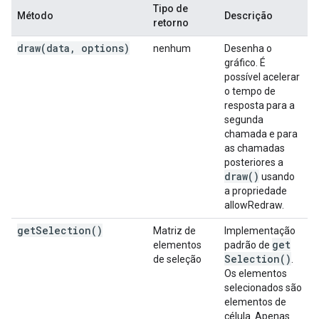
Tipo de
Método
Descrição
retorno
draw(
data
,
options)
nenhum
Desenha o
gráfico. É
possível acelerar
o tempo de
resposta para a
segunda
chamada e para
as chamadas
posteriores a
draw(
)
usando
a propriedade
allowRedraw.
get
Selection(
)
Matriz de
Implementação
get
elementos
padrão de
Selection(
)
de seleção
.
Os elementos
selecionados são
elementos de
célula. Apenas