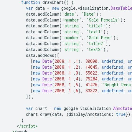
function
 drawChart
()
{
var
 data 
=
new
 google
.
visualization
.
DataTabl
        data
.
addColumn
(
'date'
,
'Date'
);
        data
.
addColumn
(
'number'
,
'Sold Pencils'
);
        data
.
addColumn
(
'string'
,
'title1'
);
        data
.
addColumn
(
'string'
,
'text1'
);
        data
.
addColumn
(
'number'
,
'Sold Pens'
);
        data
.
addColumn
(
'string'
,
'title2'
);
        data
.
addColumn
(
'string'
,
'text2'
);
        data
.
addRows
([
[
new
Date
(
2008
,
1
,
1
),
30000
,
undefined
,
u
[
new
Date
(
2008
,
1
,
2
),
14045
,
undefined
,
u
[
new
Date
(
2008
,
1
,
3
),
55022
,
undefined
,
u
[
new
Date
(
2008
,
1
,
4
),
75284
,
undefined
,
u
[
new
Date
(
2008
,
1
,
5
),
41476
,
'Bought Pens
[
new
Date
(
2008
,
1
,
6
),
33322
,
undefined
,
u
]);
var
 chart 
=
new
 google
.
visualization
.
Annotat
        chart
.
draw
(
data
,
{
displayAnnotations
:
true
})
}
<
/script>
  </
head
>