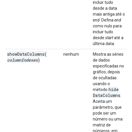
incluir tudo
desde a data
mais antiga até o
end
. Defina
end
como nulo para
incluir tudo
desde
start
até a
última data.
showDataColumns(
nenhum
Mostra as séries
column
Indexes
)
de dados
especificadas no
gráfico, depois
de ocultadas
usando o
hide
método
Data
Columns
.
Aceita um
parâmetro, que
pode ser um
número ou uma
matriz de
números, em