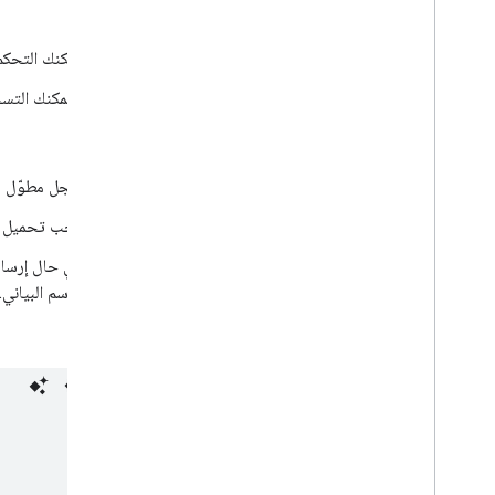
الرسوم البيانية التنظيمية
المزايا:
مخططات دائرية
مخططات سانكي
يمكنك التحكم
مخططات النقاط المبعثرة
ويمكنك التسج
مخططات مساحية بخطوات
مخططات الجداول
العيوب:
المخطّطات الزمنية
سجل مطوّل
مخططات خريطة متفرعة
خطوط الاتجاه
يجب تحميل جم
مخطط نباتي
في حال إرسال
مخططات الشلال
الرسم البياني.
أشجار كلمات
أمثلة متنوعة
مثال:
كيفية رسم مخططات
مقدمة
)
schema
.
draw(
التفاف الرسم البياني
إضافة تفاعل