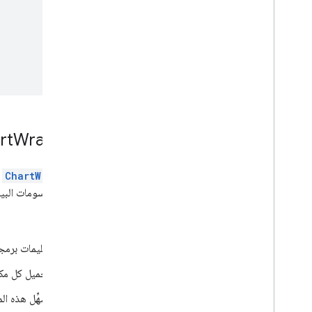
rt
Wrapper
ChartWrapper
ه
أدوات الرسومات البيا
المزايا:
تعليمات برمجي
تحميل كل مكتب
تسهِّل هذه ال