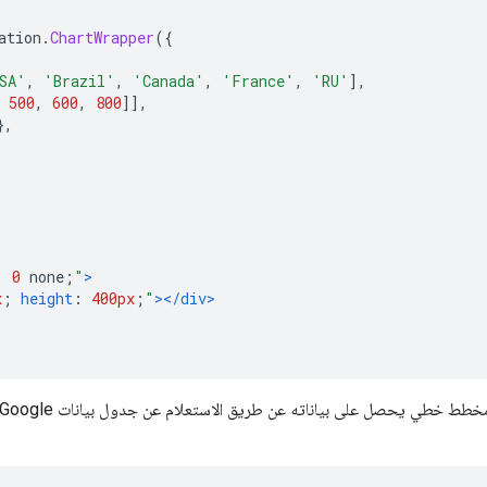
ation
.
ChartWrapper
({
SA'
,
'Brazil'
,
'Canada'
,
'France'
,
'RU'
],
500
,
600
,
800
]],
},
:
0
 none
;
"
>
x
;
height
:
400px
;
"
></div>