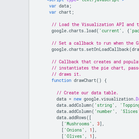
var
 data
;
var
 chart
;
// Load the Visualization API and t
      google
.
charts
.
load
(
'current'
,
{
'pa
// Set a callback to run when the G
      google
.
charts
.
setOnLoadCallback
(
dr
// Callback that creates and popula
// instantiates the pie chart, pass
// draws it.
function
 drawChart
()
{
// Create our data table.
        data 
=
new
 google
.
visualization
.
D
        data
.
addColumn
(
'string'
,
'Toppin
        data
.
addColumn
(
'number'
,
'Slices
        data
.
addRows
([
[
'Mushrooms'
,
3
],
[
'Onions'
,
1
],
[
'Olives'
,
1
],