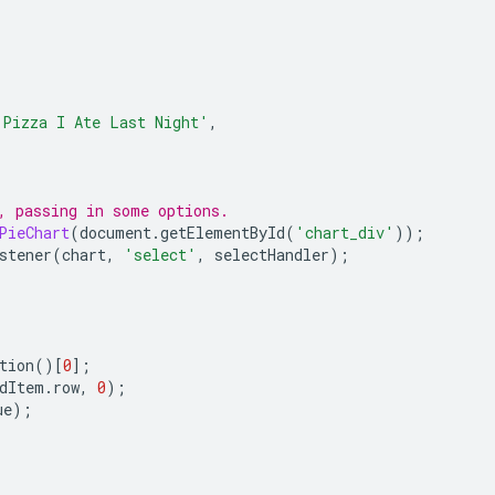
 Pizza I Ate Last Night'
,
, passing in some options.
PieChart
(
document
.
getElementById
(
'chart_div'
));
stener
(
chart
,
'select'
,
 selectHandler
);
tion
()[
0
];
dItem
.
row
,
0
);
ue
);