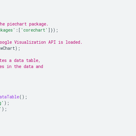
he piechart package.
ckages'
:[
'corechart'
]});
oogle Visualization API is loaded.
awChart
);
tes a data table,
es in the data and
ataTable
();
g'
);
'
);