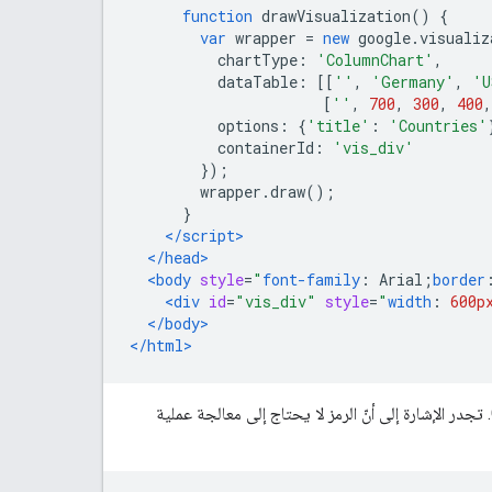
function
 drawVisualization
()
{
var
 wrapper 
=
new
 google
.
visualiz
          chartType
:
'ColumnChart'
,
          dataTable
:
[[
''
,
'Germany'
,
'U
[
''
,
700
,
300
,
400
,
          options
:
{
'title'
:
'Countries'
          containerId
:
'vis_div'
});
        wrapper
.
draw
();
}
</script>
</head>
<body
style
=
"
font-family
:
 Arial
;
border
<div
id
=
"vis_div"
style
=
"
width
:
600p
</body>
</html>
فيما يلي مثال على مخطط خطي يحصل على بياناته عن طريق الاستعلام عن جدول بيانات Google. تجدر الإشارة إلى أنّ الرمز لا يحتاج إلى معالجة عملية