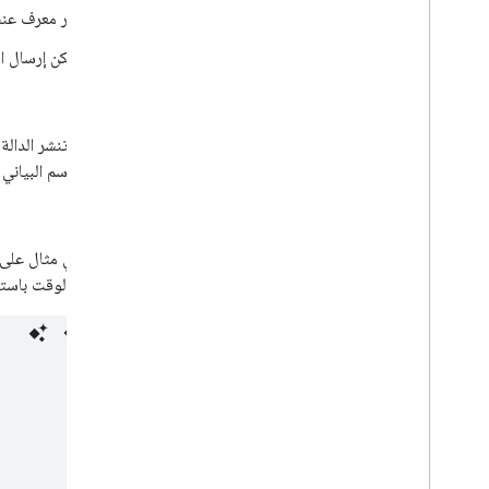
مرِّر معرف عنصر الح
يمكن إرسال البيا
العيوب:
لا تنشر الدالة
الرسم البياني
أمثلة:
في ما يلي مثال على 
التاريخ والوقت باست