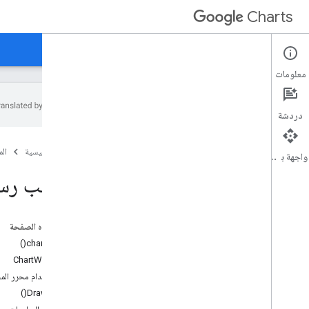
Charts
الصفحة الرئيسية
الأدلة
المرجع
الدعم
معلومات
دردشة
نظرة عامة
الصفحة الرئيسية
ال
واجهة برمجة التطبيقات
مرحبًا،
أساليب رس
التشغيل السريع
تحميل مكتبة الرسوم البيانية
إعداد البيانات
على هذه الصفحة
تخصيص الرسم البياني
chart.draw()
رسم الرسم البياني
ChartWrapper
رسم مخططات متعددة
استخدام محرر المخطط مع r
DrawChart()
أنواع الرسومات البيانية