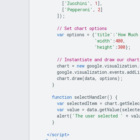
[
'Zucchini'
,
1
],
[
'Pepperoni'
,
2
]
]);
// Set chart options
var
 options 
=
{
'title'
:
'How Much
'width'
:
400
,
'height'
:
300
};
// Instantiate and draw our chart
        chart 
=
new
 google
.
visualization
.
        google
.
visualization
.
events
.
addLi
        chart
.
draw
(
data
,
 options
);
}
function
 selectHandler
()
{
var
 selectedItem 
=
 chart
.
getSelec
var
 value 
=
 data
.
getValue
(
selecte
        alert
(
'The user selected '
+
 val
}
</script>