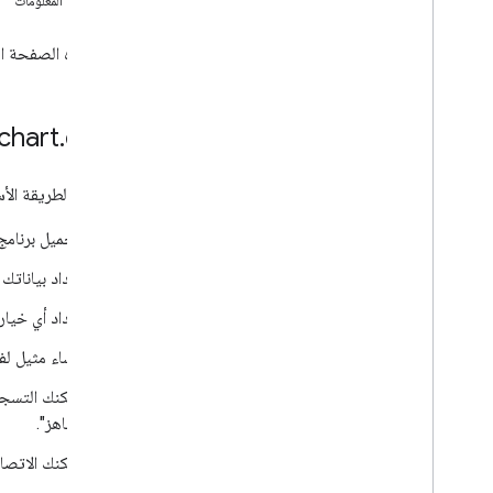
مزيد من المعلومات
معرض الرسوم البيانية
مخططات التعليقات التوضيحية
تسرد هذه الصفحة ال
مخططات المناطق
المخططات الشريطية
مخططات الفقاعات التفسيرية
chart
.
draw(
مخططات التقويم
مخططات الشموع
هذه هي الطريقة الأس
مخططات الأعمدة
الرسوم البيانية للتحرير والسرد
تحميل برنامج تحميل مكتبة gstatic ومؤ
مخططات الفرق
إعداد بياناتك
مخططات الكعك
مخططات غانت
إعداد أي خيار
مخططات القياس
إنشاء مثيل لف
مخططات جغرافية
المدرّجات التكرارية
يمكنك التسجيل
الفواصل الزمنية
"جاهز".
المخططات الخطية
يمكنك الاتصا
Maps