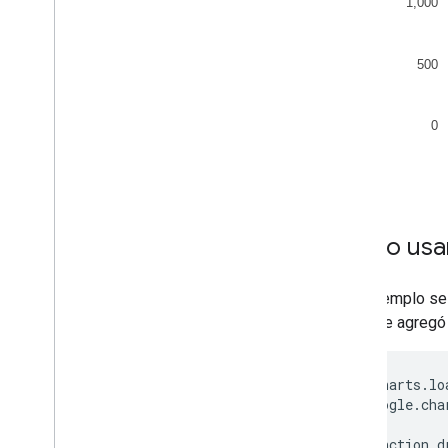
Cómo usar
Este ejemplo se 
true
se agregó 
google.charts.lo
      google.cha
      function d