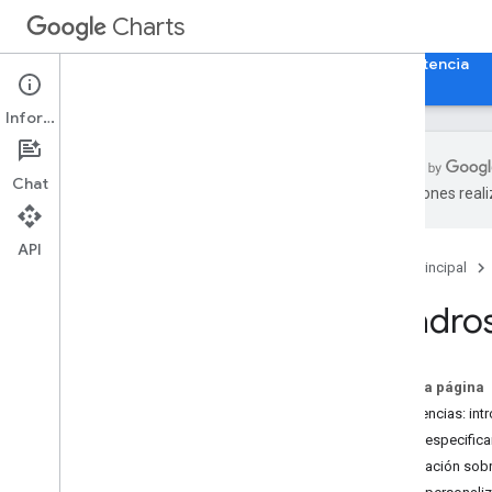
Charts
Página principal
Guías
Referencia
Asistencia
Información
Chat
traducciones real
Descripción general
API
Página principal
Hola
,
Charts!
Guía de inicio rápido
Cuadros
Carga la biblioteca de gráficos
Prepara los datos
Cómo personalizar el gráfico
En esta página
Cómo dibujar el gráfico
Sugerencias: int
Cómo dibujar varios gráficos
Cómo especificar
Información sobr
Tipos de gráficos