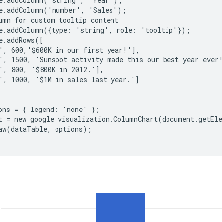
e.addColumn('string', 'Year');

e.addColumn('number', 'Sales');

umn for custom tooltip content

e.addColumn({type: 'string', role: 'tooltip'});

e.addRows([

', 600,'$600K in our first year!'],

', 1500, 'Sunspot activity made this our best year ever!
', 800, '$800K in 2012.'],

', 1000, '$1M in sales last year.']

ons = { legend: 'none' };

t = new google.visualization.ColumnChart(document.getEle
aw(dataTable, options);
