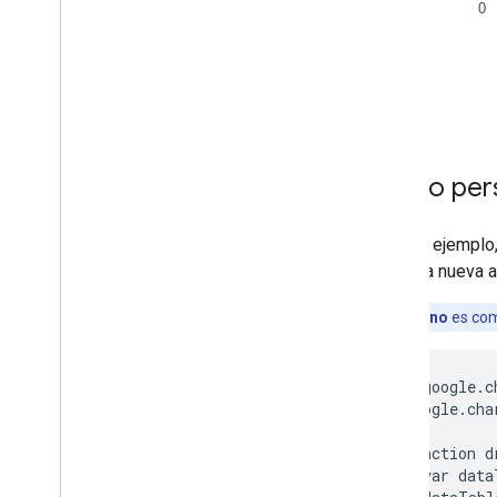
Cómo usar hojas de cálculo con
gráficos
Cómo imprimir archivos PNG
Uso avanzado
Cómo personalizar los gráficos
Opciones de eje
Cómo perso
Cómo crear un tipo de gráfico nuevo
De mira
Formateadores
En este ejemplo
Líneas
columna nueva 
Superposiciones
Nota:
Esto
no
es com
Puntos
Cuadros de información
Herramientas de desarrollo
        google.c
      google.cha
Interactúa con los gráficos
      function d
Eventos
        var data
Animación