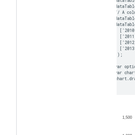
        dataTabl
Controles y paneles de control
        dataTabl
Barras de herramientas
        // A col
Editor de gráficos
        dataTabl
        dataTabl
          ['2010
Datos del gráfico
          ['2011
Tablas de datos y vistas de datos
          ['2012
Funciones de datos
          ['2013
Fechas
        ]);

Cómo conectar tu base de datos
        var opti
Transfiera datos de gráficos de otras
        var char
fuentes
        chart.dr
Transfiera datos desde Hojas de
cálculo de Google
Cómo implementar un nuevo tipo de
fuente de datos