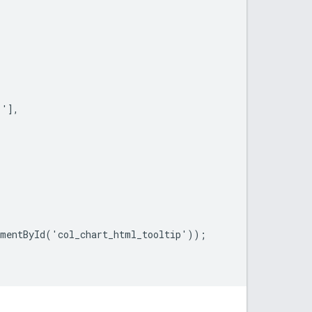
'],

mentById('col_chart_html_tooltip'));
