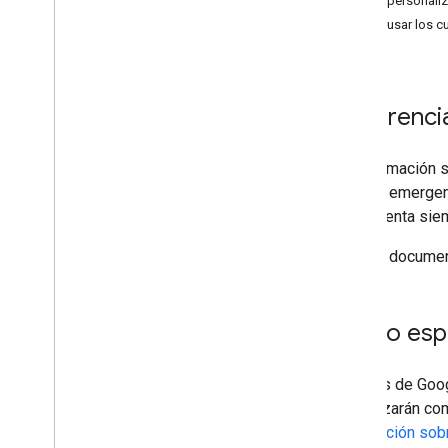
Cómo personaliza
Galería de gráficos
Cómo usar los c
Gráficos de anotaciones
Gráficos de áreas
Gráficos de barras
Sugerencia
Diagramas de burbujas
Gráficos de Calendario
Gráficos de velas
La información 
Gráficos de columnas
tarjetas emergen
Gráficos combinados
herramienta siem
Gráficos de diferencias
En esta document
Gráficos de anillo
Gráficos de Gantt
Gráficos de indicadores
Cómo espec
Diagramas geográficos
Histogramas
Intervalos
Gráficos de Goog
Gráficos de líneas
renderizarán co
Maps
información sob