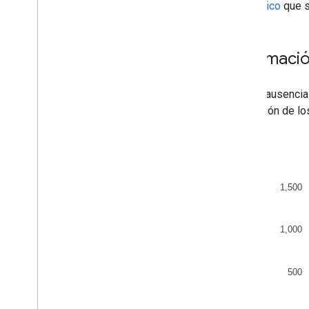
Organigramas
del gráfico
que s
Gráficos circulares
Diagramas de Sankey
Diagramas de dispersión
Informació
Gráficos de áreas escalonados
Tablas
Ante la ausencia
Cronogramas
en función de lo
Gráficos de árbol
gráfico.
Líneas de tendencia
Vega
Chart
Gráficos de cascada
Árboles de palabras
Varios ejemplos
Cómo dibujar gráficos
Introducción
chart
.
draw(
)
Wrapper
Agregar interactividad