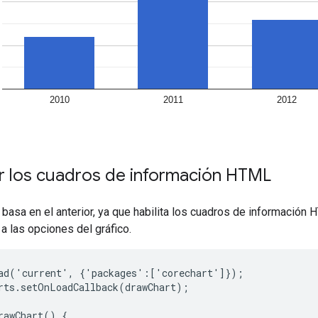
 los cuadros de información HTML
basa en el anterior, ya que habilita los cuadros de información
a las opciones del gráfico.
ad('current', {'packages':['corechart']});

rts.setOnLoadCallback(drawChart);

rawChart() {
