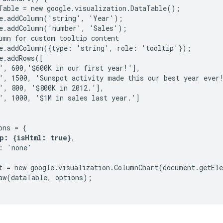
Table = new google.visualization.DataTable();

e.addColumn('string', 'Year');

e.addColumn('number', 'Sales');

umn for custom tooltip content

e.addColumn({type: 'string', role: 'tooltip'});

e.addRows([

', 600,'$600K in our first year!'],

', 1500, 'Sunspot activity made this our best year ever!
', 800, '$800K in 2012.'],

', 1000, '$1M in sales last year.']

ns = {

p: {isHtml: true}
,

: 'none'

t = new google.visualization.ColumnChart(document.getEle
aw(dataTable, options);
