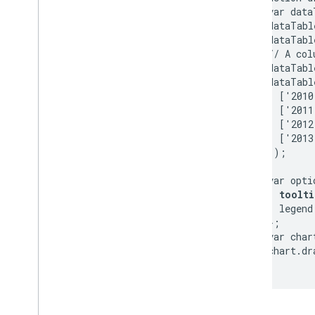
        var data
        dataTabl
        dataTabl
        // A col
        dataTabl
        dataTabl
          ['2010
          ['2011
          ['2012
          ['2013
        ]);

        var optio
toolti
          legend
        };

        var char
        chart.dr