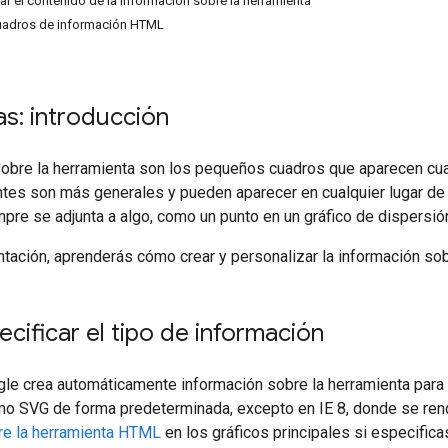
r el contenido de la información sobre la herramienta
uadros de información HTML
s: introducción
sobre la herramienta son los pequeños cuadros que aparecen cua
tes son más generales y pueden aparecer en cualquier lugar de la
pre se adjunta a algo, como un punto en un gráfico de dispersión 
ación, aprenderás cómo crear y personalizar la información sob
ificar el tipo de información
le crea automáticamente información sobre la herramienta para t
mo SVG de forma predeterminada, excepto en IE 8, donde se re
re la herramienta HTML
en los gráficos principales si especific