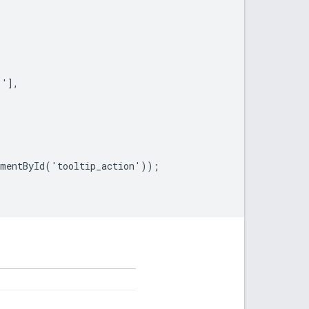
'],

mentById('tooltip_action'));
