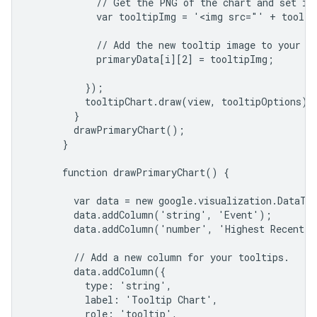
            // Get the PNG of the chart and set is 
            var tooltipImg = '<img src="' + toolti
            // Add the new tooltip image to your da
            primaryData[i][2] = tooltipImg;

          });

          tooltipChart.draw(view, tooltipOptions);

        }

        drawPrimaryChart();

      }

      function drawPrimaryChart() {

        var data = new google.visualization.DataTab
        data.addColumn('string', 'Event');

        data.addColumn('number', 'Highest Recent V
        // Add a new column for your tooltips.

        data.addColumn({

          type: 'string',

          label: 'Tooltip Chart',

          role: 'tooltip',
