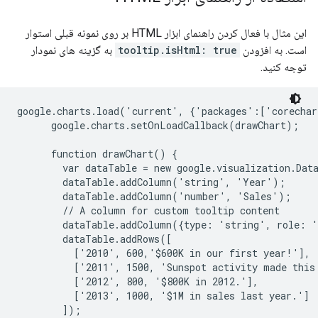
این مثال با فعال کردن راهنمای ابزار HTML بر روی نمونه قبلی استوار
است. به افزودن
tooltip.isHtml: true
به گزینه های نمودار
توجه کنید.
google.charts.load('current', {'packages':['corechar
      google.charts.setOnLoadCallback(drawChart);

      function drawChart() {

        var dataTable = new google.visualization.Data
        dataTable.addColumn('string', 'Year');

        dataTable.addColumn('number', 'Sales');

        // A column for custom tooltip content

        dataTable.addColumn({type: 'string', role: '
        dataTable.addRows([

          ['2010', 600,'$600K in our first year!'],

          ['2011', 1500, 'Sunspot activity made this 
          ['2012', 800, '$800K in 2012.'],

          ['2013', 1000, '$1M in sales last year.']

        ]);
