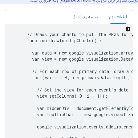
گرفتن تصاویر برای افزودن به DataTable نمودار اولیه ضروری است.
قطعات مهم
صفحه وب کامل
      // Draws your charts to pull the PNGs for you
      function drawTooltipCharts() {

        var data = new google.visualization.arrayTo
        var view = new google.visualization.DataVie
        // For each row of primary data, draw a cha
        for (var i = 0; i < primaryData.length; i++
          // Set the view for each event's data

          view.setColumns([0, i + 1]);

          var hiddenDiv = document.getElementById('
          var tooltipChart = new google.visualizati
          google.visualization.events.addListener(t