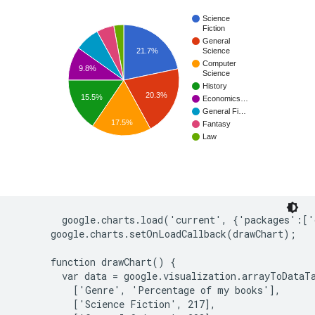
        google.charts.load('current', {'packages':['
      google.charts.setOnLoadCallback(drawChart);

      function drawChart() {

        var data = google.visualization.arrayToDataTa
          ['Genre', 'Percentage of my books'],

          ['Science Fiction', 217],
