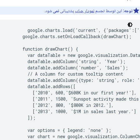
توجه:
این توسط تجسم
نمودار حباب
پشتیبانی
نمی
شود.
        google.charts.load('current', {'packages':['
      google.charts.setOnLoadCallback(drawChart);

      function drawChart() {

        var dataTable = new google.visualization.Data
        dataTable.addColumn('string', 'Year');

        dataTable.addColumn('number', 'Sales');

        // A column for custom tooltip content

        dataTable.addColumn({type: 'string', role: '
        dataTable.addRows([

          ['2010', 600,'$600K in our first year!'],

          ['2011', 1500, 'Sunspot activity made this 
          ['2012', 800, '$800K in 2012.'],

          ['2013', 1000, '$1M in sales last year.']

        ]);

        var options = { legend: 'none' };

        var chart = new google.visualization.ColumnC