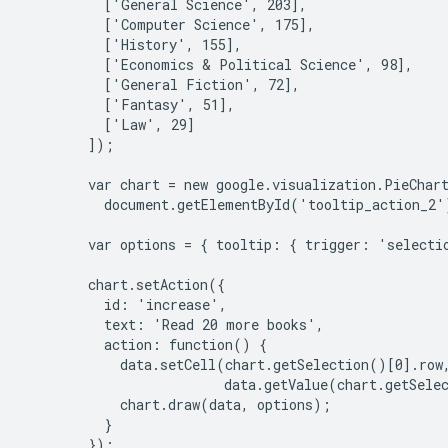
          ['General Science', 203],

          ['Computer Science', 175],

          ['History', 155],

          ['Economics & Political Science', 98],

          ['General Fiction', 72],

          ['Fantasy', 51],

          ['Law', 29]

        ]);

        var chart = new google.visualization.PieChart
          document.getElementById('tooltip_action_2')
        var options = { tooltip: { trigger: 'selectio
        chart.setAction({

          id: 'increase',

          text: 'Read 20 more books',

          action: function() {

            data.setCell(chart.getSelection()[0].row,
                         data.getValue(chart.getSelec
            chart.draw(data, options);

          }

        });
