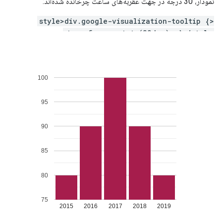
نمودار، 30 درجه در جهت عقربه‌های ساعت چرخانده شده‌اند:
<style>div.google-visualization-tooltip {
transform: rotate(30deg); }</style>