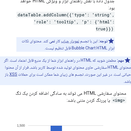
جدول داده با نقش راهنمای ابزار و ویژگی HTML خواهد
بود:
dataTable.addColumn({'type': 'string',
'role': 'tooltip', 'p': {'html':
true}})
توجه:
این با تجسم
نمودار حباب
کار
نمی
کند. محتوای نکات
ابزار Bubble Chart HTML قابل تنظیم نیست.
مهم:
مطمئن شوید که HTML در راهنمای ابزار شما از یک منبع قابل اعتماد است. اگر
محتوای HTML سفارشی حاوی محتوای تولید شده توسط کاربر باشد، فرار از آن محتوا
حیاتی است. در غیر این صورت، تجسم های زیبای شما ممکن است برای حملات
XSS
باز
باشد.
محتوای سفارشی HTML می تواند به سادگی اضافه کردن یک تگ
<img>
یا پررنگ کردن متنی باشد: