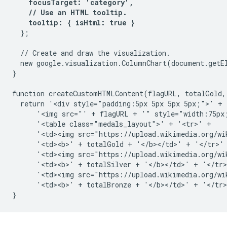
    focusTarget: 'category',

    // Use an HTML tooltip.

    tooltip: { isHtml: true }
  };

  // Create and draw the visualization.

  new google.visualization.ColumnChart(document.getE
}

function createCustomHTMLContent(flagURL, totalGold, 
  return '<div style="padding:5px 5px 5px 5px;">' +

      '<img src="' + flagURL + '" style="width:75px;
      '<table class="medals_layout">' + '<tr>' +

      '<td><img src="https://upload.wikimedia.org/wi
      '<td><b>' + totalGold + '</b></td>' + '</tr>' 
      '<td><img src="https://upload.wikimedia.org/wi
      '<td><b>' + totalSilver + '</b></td>' + '</tr>
      '<td><img src="https://upload.wikimedia.org/wi
      '<td><b>' + totalBronze + '</b></td>' + '</tr>