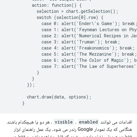
          action: function() {

            selection = chart.getSelection();

            switch (selection[0].row) {

              case 0: alert('Ender\'s Game'); break;
              case 1: alert('Feynman Lectures on Phy
              case 2: alert('Numerical Recipes in Jav
              case 3: alert('Truman'); break;

              case 4: alert('Freakonomics'); break;

              case 5: alert('The Mezzanine'); break;

              case 6: alert('The Color of Magic'); br
              case 7: alert('The Law of Superheroes'
            }

          }

        });

        chart.draw(data, options);

اقدامات می توانند
enabled
،
visible
، هر دو یا هیچکدام باشند.
هنگامی که یک نمودار Google رندر می شود، یک عمل راهنمای ابزار
فقط در صورتی نشان داده می شود که قابل مشاهده باشد، و فقط در