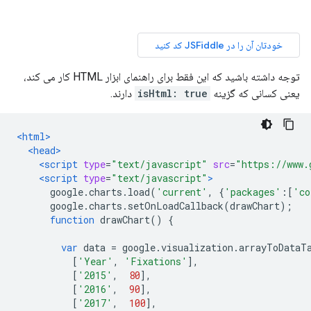
توجه داشته باشید که این فقط برای راهنمای ابزار HTML کار می کند،
یعنی کسانی که گزینه
isHtml: true
دارند.
<html>
<head>
<script
type
=
"text/javascript"
src
=
"https://www.
<script
type
=
"text/javascript"
>
      google
.
charts
.
load
(
'current'
,
{
'packages'
:[
'co
      google
.
charts
.
setOnLoadCallback
(
drawChart
);
function
 drawChart
()
{
var
 data 
=
 google
.
visualization
.
arrayToDataT
[
'Year'
,
'Fixations'
],
[
'2015'
,
80
],
[
'2016'
,
90
],
[
'2017'
,
100
],