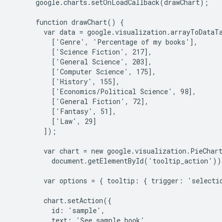
      google.charts.setOnLoadCallback(drawChart);

      function drawChart() {

        var data = google.visualization.arrayToDataTa
          ['Genre', 'Percentage of my books'],

          ['Science Fiction', 217],

          ['General Science', 203],

          ['Computer Science', 175],

          ['History', 155],

          ['Economics/Political Science', 98],

          ['General Fiction', 72],

          ['Fantasy', 51],

          ['Law', 29]

        ]);

        var chart = new google.visualization.PieChart
          document.getElementById('tooltip_action'));
        var options = { tooltip: { trigger: 'selectio
        chart.setAction({

          id: 'sample',

          text: 'See sample book',
