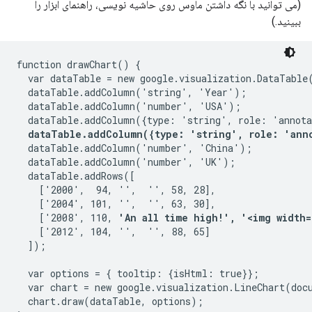
(می توانید با نگه داشتن ماوس روی حاشیه نویسی، راهنمای ابزار را
ببینید.)
function drawChart() {

  var dataTable = new google.visualization.DataTable(
  dataTable.addColumn('string', 'Year');

  dataTable.addColumn('number', 'USA');

  dataTable.addColumn({type: 'string', role: 'annota
dataTable.addColumn({type: 'string', role: 'ann
  dataTable.addColumn('number', 'China');

  dataTable.addColumn('number', 'UK');

  dataTable.addRows([

    ['2000',  94, '',  '', 58, 28],

    ['2004', 101, '',  '', 63, 30],

    ['2008', 110, 
'An all time high!', '<img width=
    ['2012', 104, '',  '', 88, 65]

  ]);

  var options = { tooltip: {isHtml: true}};

  var chart = new google.visualization.LineChart(doc
  chart.draw(dataTable, options);
