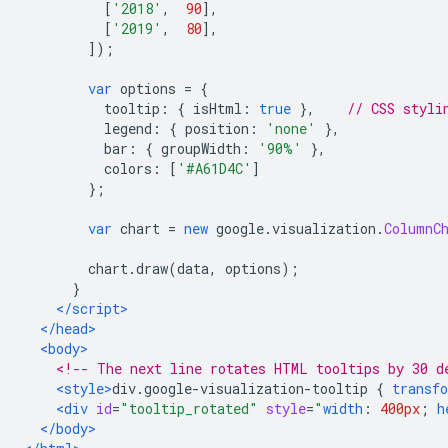
[
'2018'
,
90
],
[
'2019'
,
80
],
]);
var
 options 
=
{
          tooltip
:
{
 isHtml
:
true
},
// CSS styli
          legend
:
{
 position
:
'none'
},
          bar
:
{
 groupWidth
:
'90%'
},
          colors
:
[
'#A61D4C'
]
};
var
 chart 
=
new
 google
.
visualization
.
ColumnC
        chart
.
draw
(
data
,
 options
);
}
</script>
</head>
<body>
<!-- The next line rotates HTML tooltips by 30 d
<style>
div
.
google-visualization-tooltip 
{
transf
<div
id
=
"tooltip_rotated"
style
=
"
width
:
400px
;
h
</body>