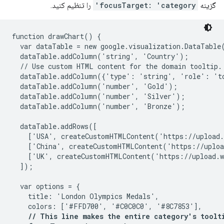
گزینه
focusTarget: 'category'
را تنظیم کنید.
function drawChart() {

  var dataTable = new google.visualization.DataTable(
  dataTable.addColumn('string', 'Country');

  // Use custom HTML content for the domain tooltip.

  dataTable.addColumn({'type': 'string', 'role': 't
  dataTable.addColumn('number', 'Gold');

  dataTable.addColumn('number', 'Silver');

  dataTable.addColumn('number', 'Bronze');

  dataTable.addRows([

    ['USA', createCustomHTMLContent('https://upload.
    ['China', createCustomHTMLContent('https://uploa
    ['UK', createCustomHTMLContent('https://upload.w
  ]);

  var options = {

    title: 'London Olympics Medals',

    colors: ['#FFD700', '#C0C0C0', '#8C7853'],

// This line makes the entire category's toolti