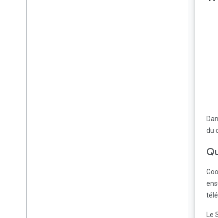
Récepteur Cast de base
Caster du contenu vidéo
&quot;de base&quot;
Intégrer une API externe
Optimiser l&#39;application
Dan
pour les écrans connectés
du 
Implémenter Media Browse
sur les écrans connectés
Qu
Déboguer des applications
Goo
réceptrices
ens
tél
Félicitations
Le 