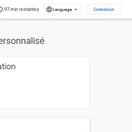
s_time
97 min restantes
Connexion
ersonnalisé
ation