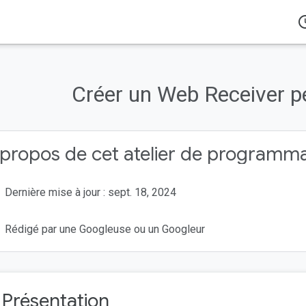
acces
s
Cast
Ateliers de programmation
Créer un Web Receiver p
ogle Cast ?
réer ?
propos de cet atelier de programm
Dernière mise à jour : sept. 18, 2024
Rédigé par une Googleuse ou un Googleur
. Présentation