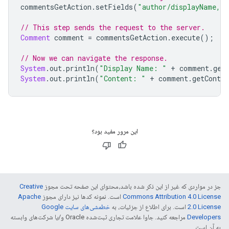
commentsGetAction
.
setFields
(
"author/displayName,co
// This step sends the request to the server.
Comment
 comment 
=
 commentsGetAction
.
execute
();
// Now we can navigate the response.
System
.
out
.
println
(
"Display Name: "
+
 comment
.
get
System
.
out
.
println
(
"Content: "
+
 comment
.
getConten
این مرور مفید بود؟
جز در مواردی که غیر از این ذکر شده باشد،‌محتوای این صفحه تحت مجوز
Creative
Commons Attribution 4.0 License
است. نمونه کدها نیز دارای مجوز
Apache
2.0 License
است. برای اطلاع از جزئیات، به
خطمشی‌های سایت Google
Developers‏
مراجعه کنید. جاوا علامت تجاری ثبت‌شده Oracle و/یا شرکت‌های وابسته
به آن است.