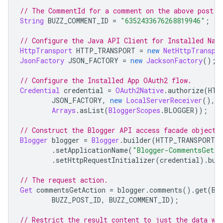
// The CommentId for a comment on the above post.
String
 BUZZ_COMMENT_ID 
=
"6352433676268819946"
;
// Configure the Java API Client for Installed Nat
HttpTransport
 HTTP_TRANSPORT 
=
new
NetHttpTranspo
JsonFactory
 JSON_FACTORY 
=
new
JacksonFactory
();
// Configure the Installed 
App
 OAuth2 flow.
Credential
 credential 
=
OAuth2Native
.
authorize
(
HTT
JSON_FACTORY
,
new
LocalServerReceiver
(),
Arrays
.
asList
(
BloggerScopes
.
BLOGGER
));
// Construct the 
Blogger
 API access facade object.
Blogger
 blogger 
=
Blogger
.
builder
(
HTTP_TRANSPORT
,
.
setApplicationName
(
"Blogger-CommentsGet-S
.
setHttpRequestInitializer
(
credential
).
bui
// The request action.
Get
 commentsGetAction 
=
 blogger
.
comments
().
get
(
BU
BUZZ_POST_ID
,
 BUZZ_COMMENT_ID
);
// Restrict the result content to just the data we