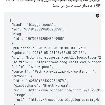
OK
و محتوای پست پاسخ می دهد:
{

 "kind": "blogger#post",

 "id": "6819100329896798058",

 "blog": {

  "id": "8070105920543249955"

 },

 "published": "2012-05-20T20:08:00-07:00",

 "updated": "2012-05-20T20:08:35-07:00",

 "url": "http://brettmorgan-test2.blogspot.com/201
 "selfLink": "https://www.googleapis.com/blogger/v3
 "title": "A new post",

 "content": "With <b>exciting</b> content...",

 "author": {

  "id": "16258312240222542576",

  "displayName": "Brett Morgan",

  "url": "http://www.blogger.com/profile/1625831224
  "image": {

   "url": "https://resources.blogblog.com/img/b16-r
  }
