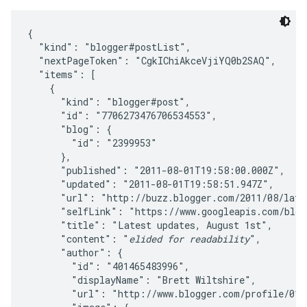
{

  "kind": "blogger#postList",

  "nextPageToken": "CgkIChiAkceVjiYQ0b2SAQ",

  "items": [

    {

      "kind": "blogger#post",

      "id": "7706273476706534553",

      "blog": {

        "id": "2399953"

      },

      "published": "2011-08-01T19:58:00.000Z",

      "updated": "2011-08-01T19:58:51.947Z",

      "url": "http://buzz.blogger.com/2011/08/lates
      "selfLink": "https://www.googleapis.com/blogg
      "title": "Latest updates, August 1st",

      "content": "
elided for readability
",

      "author": {

        "id": "401465483996",

        "displayName": "Brett Wiltshire",

        "url": "http://www.blogger.com/profile/0143