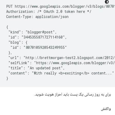
PUT https://www.googleapis.com/blogger/v3/blogs/80701
Authorization: /* OAuth 2.0 token here */

Content-Type: application/json

{

 "kind": "blogger#post",

 "id": "3445355871727114160",

 "blog": {

  "id": "8070105920543249955"

 },

 "url": "http://brettmorgan-test2.blogspot.com/2012/
 "selfLink": "https://www.googleapis.com/blogger/v3/b
 "title": "An updated post",

 "content": "With really <b>exciting</b> content..."

برای به روز رسانی یک پست باید احراز هویت شوید.
واکنش