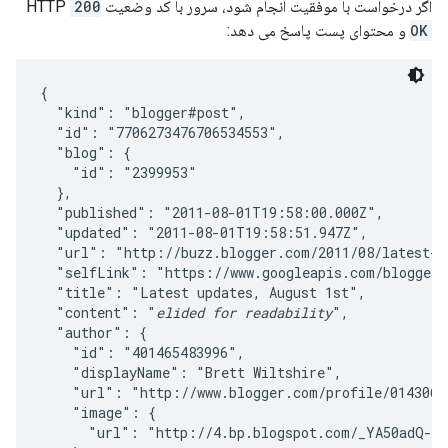
اگر درخواست با موفقیت انجام شود، سرور با کد وضعیت HTTP
200
OK
و محتوای پست پاسخ می دهد:
{

  "kind": "blogger#post",

  "id": "7706273476706534553",

  "blog": {

    "id": "2399953"

  },

  "published": "2011-08-01T19:58:00.000Z",

  "updated": "2011-08-01T19:58:51.947Z",

  "url": "http://buzz.blogger.com/2011/08/latest-up
  "selfLink": "https://www.googleapis.com/blogger/v
  "title": "Latest updates, August 1st",

  "content": "
elided for readability
",

  "author": {

    "id": "401465483996",

    "displayName": "Brett Wiltshire",

    "url": "http://www.blogger.com/profile/01430672
    "image": {

      "url": "http://4.bp.blogspot.com/_YA50adQ-7v