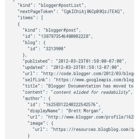
  "kind": "blogger#postList",

  "nextPageToken": "CgkIChiAj86CpB8QzJTEAQ",

  "items": [

  {

    "kind": "blogger#post",

    "id": "1387873546480002228",

    "blog": {

      "id": "3213900"

    },

    "published": "2012-03-23T01:58:00-07:00",

    "updated": "2012-03-23T01:58:12-07:00",

    "url": "http://code.blogger.com/2012/03/blogge
    "selfLink": "https://www.googleapis.com/blogger
    "title": "Blogger Documentation has moved to de
    "content": "
content elided for readability
",

    "author": {

      "id": "16258312240222542576",

      "displayName": "Brett Morgan",

      "url": "http://www.blogger.com/profile/162583
      "image": {

        "url": "https://resources.blogblog.com/img/
      }
