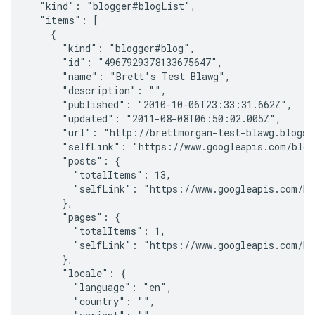
  "kind": "blogger#blogList",

  "items": [

    {

      "kind": "blogger#blog",

      "id": "4967929378133675647",

      "name": "Brett's Test Blawg",

      "description": "",

      "published": "2010-10-06T23:33:31.662Z",

      "updated": "2011-08-08T06:50:02.005Z",

      "url": "http://brettmorgan-test-blawg.blogspo
      "selfLink": "https://www.googleapis.com/blogg
      "posts": {

        "totalItems": 13,

        "selfLink": "https://www.googleapis.com/blo
      },

      "pages": {

        "totalItems": 1,

        "selfLink": "https://www.googleapis.com/blo
      },

      "locale": {

        "language": "en",

        "country": "",
