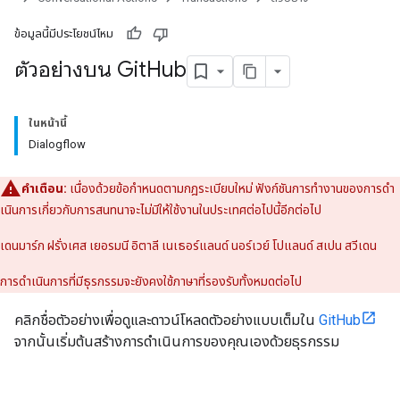
ข้อมูลนี้มีประโยชน์ไหม
ตัวอย่างบน Git
Hub
ในหน้านี้
Dialogflow
คําเตือน:
เนื่องด้วยข้อกําหนดตามกฎระเบียบใหม่ ฟังก์ชันการทํางานของการดํา
เนินการเกี่ยวกับการสนทนาจะไม่มีให้ใช้งานในประเทศต่อไปนี้อีกต่อไป
เดนมาร์ก ฝรั่งเศส เยอรมนี อิตาลี เนเธอร์แลนด์ นอร์เวย์ โปแลนด์ สเปน สวีเดน
การดําเนินการที่มีธุรกรรมจะยังคงใช้ภาษาที่รองรับทั้งหมดต่อไป
คลิกชื่อตัวอย่างเพื่อดูและดาวน์โหลดตัวอย่างแบบเต็มใน
GitHub
จากนั้นเริ่มต้นสร้างการดําเนินการของคุณเองด้วยธุรกรรม